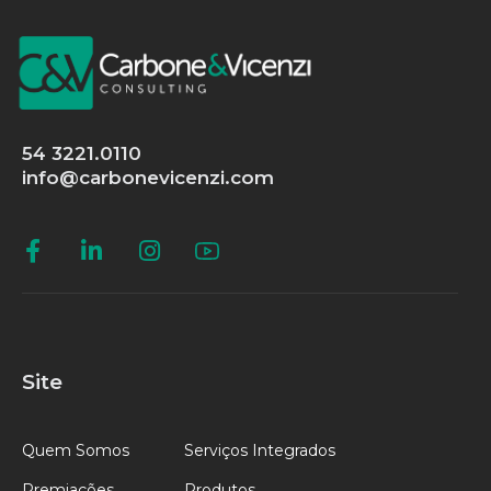
54 3221.0110
info@carbonevicenzi.com
Site
Quem Somos
Serviços Integrados
Premiações
Produtos