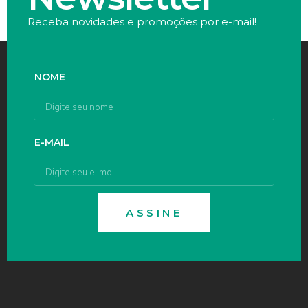
Receba novidades e promoções por e-mail!
NOME
E-MAIL
ASSINE