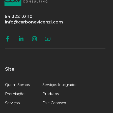
54 3221.0110
info@carbonevicenzi.com
Site
Quem Somos
Serviços Integrados
Premiações
Produtos
Serviços
Fale Conosco