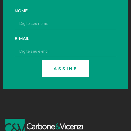
NOME
E-MAIL
ASSINE