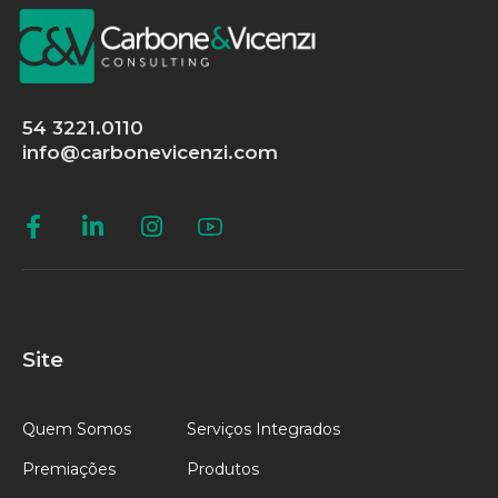
54 3221.0110
info@carbonevicenzi.com
Site
Quem Somos
Serviços Integrados
Premiações
Produtos