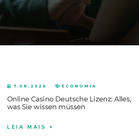
7.08.2026
ECONOMIA
Online Casino Deutsche Lizenz: Alles,
was Sie wissen müssen
LEIA MAIS +