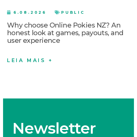
6.08.2026
PUBLIC
Why choose Online Pokies NZ? An
honest look at games, payouts, and
user experience
LEIA MAIS +
Newsletter