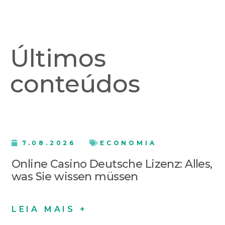
Últimos
conteúdos
7.08.2026
ECONOMIA
Online Casino Deutsche Lizenz: Alles,
was Sie wissen müssen
LEIA MAIS +