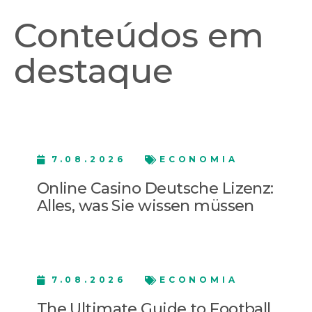
Conteúdos em
destaque
7.08.2026
ECONOMIA
Online Casino Deutsche Lizenz:
Alles, was Sie wissen müssen
7.08.2026
ECONOMIA
The Ultimate Guide to Football