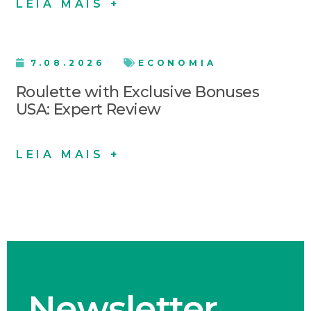
LEIA MAIS +
7.08.2026
ECONOMIA
Roulette with Exclusive Bonuses
USA: Expert Review
LEIA MAIS +
Newsletter