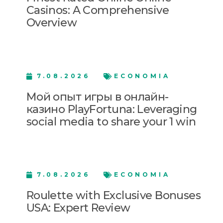
Casinos: A Comprehensive
Overview
7.08.2026
ECONOMIA
Мой опыт игры в онлайн-
казино PlayFortuna: Leveraging
social media to share your 1 win
7.08.2026
ECONOMIA
Roulette with Exclusive Bonuses
USA: Expert Review