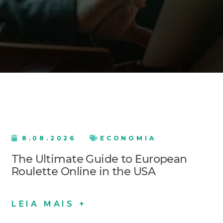
8.08.2026
ECONOMIA
The Ultimate Guide to European
Roulette Online in the USA
LEIA MAIS +