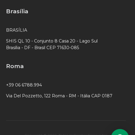
Brasília
BRASÍLIA
SHIS QL 10 - Conjunto 8 Casa 20 - Lago Sul
Brasília - DF - Brasil CEP 71630-085
Roma
+39 06 6788.994
Via Del Pozzetto, 122 Roma - RM - Itália CAP 0187