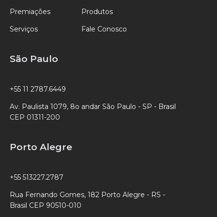
Premiações
Produtos
Serviços
Fale Conosco
São Paulo
+55 11 2787.6449
Av. Paulista 1079, 8o andar São Paulo - SP - Brasil
CEP 01311-200
Porto Alegre
+55 513227.2787
Rua Fernando Gomes, 182 Porto Alegre - RS -
Brasil CEP 90510-010