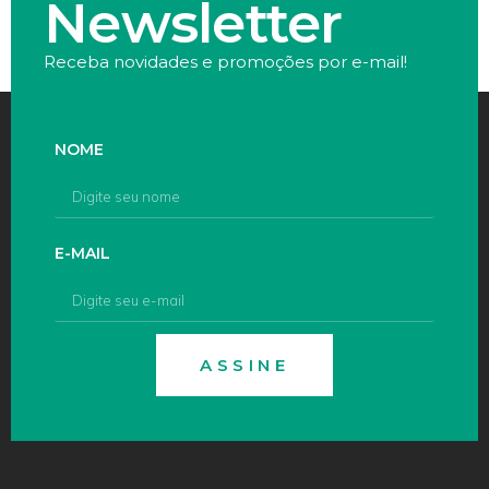
Newsletter
Receba novidades e promoções por e-mail!
NOME
E-MAIL
ASSINE