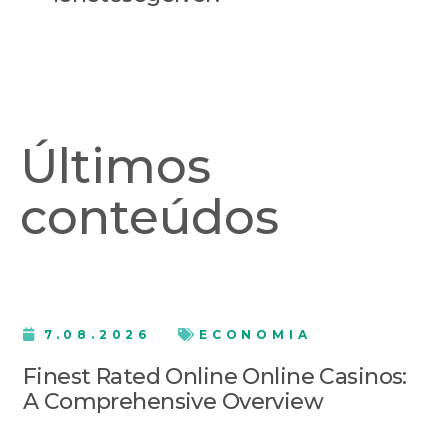
Últimos
conteúdos
7.08.2026
ECONOMIA
Finest Rated Online Online Casinos:
A Comprehensive Overview