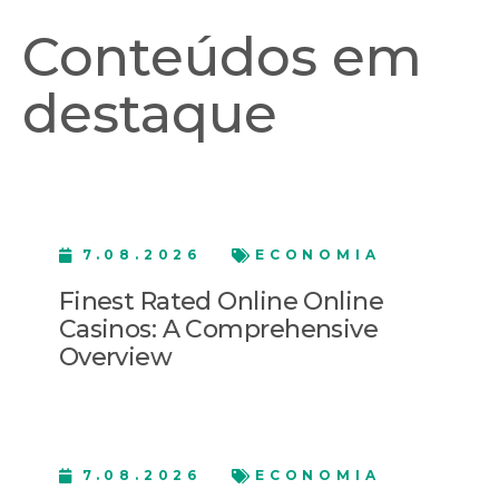
Conteúdos em
destaque
7.08.2026
ECONOMIA
Finest Rated Online Online
Casinos: A Comprehensive
Overview
7.08.2026
ECONOMIA