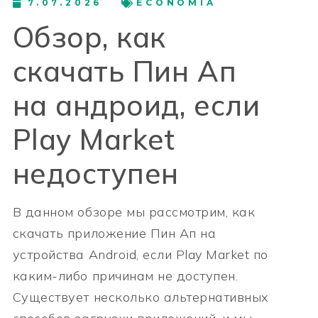
7.07.2026
ECONOMIA
Обзор, как
скачать Пин Ап
на андроид, если
Play Market
недоступен
В данном обзоре мы рассмотрим, как
скачать приложение Пин Ап на
устройства Android, если Play Market по
каким-либо причинам не доступен.
Существует несколько альтернативных