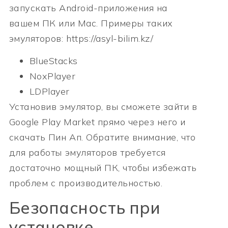
запускать Android-приложения на
вашем ПК или Mac. Примеры таких
эмуляторов: https://asyl-bilim.kz/
BlueStacks
NoxPlayer
LDPlayer
Установив эмулятор, вы сможете зайти в
Google Play Market прямо через него и
скачать Пин Ап. Обратите внимание, что
для работы эмуляторов требуется
достаточно мощный ПК, чтобы избежать
проблем с производительностью.
Безопасность при
установке