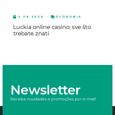
5.08.2026
ECONOMIA
Luckia online casino: sve što
trebate znati
Newsletter
Receba novidades e promoções por e-mail!