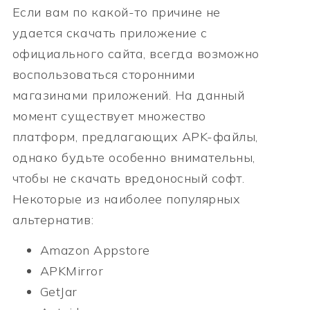
Если вам по какой-то причине не
удается скачать приложение с
официального сайта, всегда возможно
воспользоваться сторонними
магазинами приложений. На данный
момент существует множество
платформ, предлагающих APK-файлы,
однако будьте особенно внимательны,
чтобы не скачать вредоносный софт.
Некоторые из наиболее популярных
альтернатив:
Amazon Appstore
APKMirror
GetJar