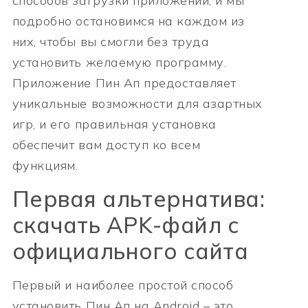
способов загрузки приложений, и мы
подробно остановимся на каждом из
них, чтобы вы смогли без труда
установить желаемую программу.
Приложение Пин Ап предоставляет
уникальные возможности для азартных
игр, и его правильная установка
обеспечит вам доступ ко всем
функциям.
Первая альтернатива:
скачать APK-файл с
официального сайта
Первый и наиболее простой способ
установить Пин Ап на Android – это