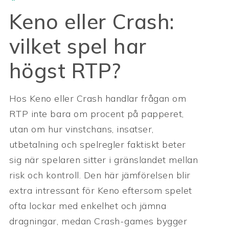
Keno eller Crash:
vilket spel har
högst RTP?
Hos Keno eller Crash handlar frågan om
RTP inte bara om procent på papperet,
utan om hur vinstchans, insatser,
utbetalning och spelregler faktiskt beter
sig när spelaren sitter i gränslandet mellan
risk och kontroll. Den här jämförelsen blir
extra intressant för Keno eftersom spelet
ofta lockar med enkelhet och jämna
dragningar, medan Crash-games bygger