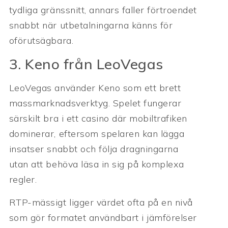
tydliga gränssnitt, annars faller förtroendet
snabbt när utbetalningarna känns för
oförutsägbara.
3. Keno från LeoVegas
LeoVegas använder Keno som ett brett
massmarknadsverktyg. Spelet fungerar
särskilt bra i ett casino där mobiltrafiken
dominerar, eftersom spelaren kan lägga
insatser snabbt och följa dragningarna
utan att behöva läsa in sig på komplexa
regler.
RTP-mässigt ligger värdet ofta på en nivå
som gör formatet användbart i jämförelser