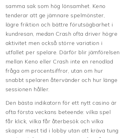
samma sak som hög lönsamhet. Keno
tenderar att ge jämnare spelmönster,
lägre friktion och bättre förutsägbarhet i
kundresan, medan Crash ofta driver högre
aktivitet men också större variation i
utfallet per spelare. Därför blir jämförelsen
mellan Keno eller Crash inte en renodlad
fråga om procentsiffror, utan om hur
snabbt spelaren återvänder och hur länge
sessionen håller.
Den bästa indikatorn för ett nytt casino är
ofta första veckans beteende: vilka spel
får klick, vilka får återbesök och vilka
skapar mest tid i lobby utan att kräva tung