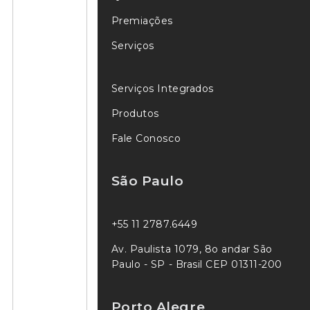
Premiações
Serviços
Serviços Integrados
Produtos
Fale Conosco
São Paulo
+55 11 2787.6449
Av. Paulista 1079, 8o andar São
Paulo - SP - Brasil CEP 01311-200
Porto Alegre