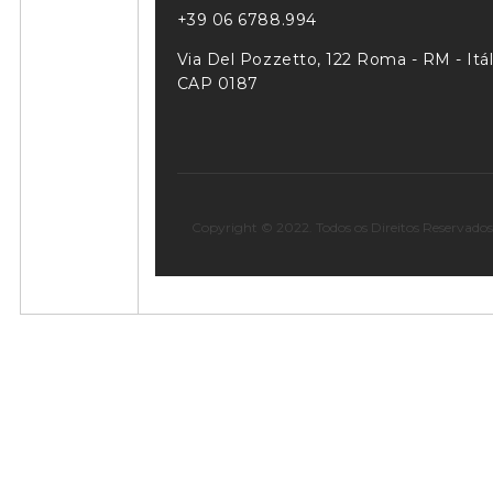
+39 06 6788.994
Via Del Pozzetto, 122 Roma - RM - Itál
CAP 0187
Copyright © 2022. Todos os Direitos Reservados