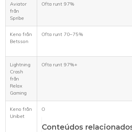
Aviator
Ofta runt 97%
från
Spribe
Keno från
Ofta runt 70–75%
Betsson
Lightning
Ofta runt 97%+
Crash
från
Relax
Gaming
Keno från
O
Unibet
Conteúdos relacionado