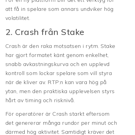
att få in spelare som annars undviker hög
volatilitet.
2. Crash från Stake
Crash är den raka motsatsen i rytm. Stake
har gjort formatet känt genom enkelhet,
snabb avkastningskurva och en upplevd
kontroll som lockar spelare som vill styra
när de kliver av. RTP:n kan vara hög på
ytan, men den praktiska upplevelsen styrs
hårt av timing och risknivå.
För operatörer är Crash starkt eftersom
det genererar många rundor per minut och
därmed hög aktivitet. Samtidigt kräver det