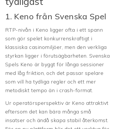
tydligast
1. Keno från Svenska Spel
RTP-nivån i Keno ligger ofta i ett spann
som gör spelet konkurrenskraftigt i
klassiska casinomiljöer, men den verkliga
styrkan ligger i förutsägbarheten. Svenska
Spels Keno är byggt för långa sessioner
med låg friktion, och det passar spelare
som vill ha tydliga regler och ett mer
metodiskt tempo än i crash-format.
Ur operatörsperspektiv är Keno attraktivt
eftersom det kan bära många små
insatser och ändå skapa stabil återkomst.
För en ny plattform blir det ett verktyg för