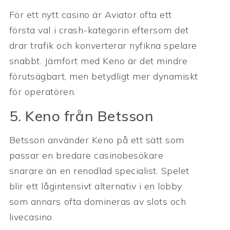
För ett nytt casino är Aviator ofta ett
första val i crash-kategorin eftersom det
drar trafik och konverterar nyfikna spelare
snabbt. Jämfört med Keno är det mindre
förutsägbart, men betydligt mer dynamiskt
för operatören.
5. Keno från Betsson
Betsson använder Keno på ett sätt som
passar en bredare casinobesökare
snarare än en renodlad specialist. Spelet
blir ett lågintensivt alternativ i en lobby
som annars ofta domineras av slots och
livecasino.