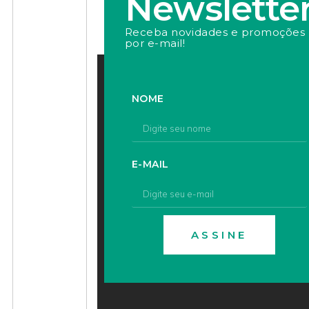
Newslette
Receba novidades e promoções
por e-mail!
NOME
E-MAIL
ASSINE