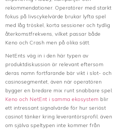
rekommendationer. Operatörer med starkt
fokus på livscykelvärde brukar lyfta spel
med låg tröskel, korta sessioner och tydlig
återkomstfrekvens, vilket passar både
Keno och Crash men på olika sätt.
NetEnts väg in i den här typen av
produktdiskussion är relevant eftersom
deras namn fortfarande bär vikt i slot- och
casinosegmentet, även när operatören
bygger en bredare mix runt snabbare spel.
Keno och NetEnt i samma ekosystem
blir
ett intressant signalvärde för hur seriöst
casinot tänker kring leverantörsprofil, även
om själva speltypen inte kommer från