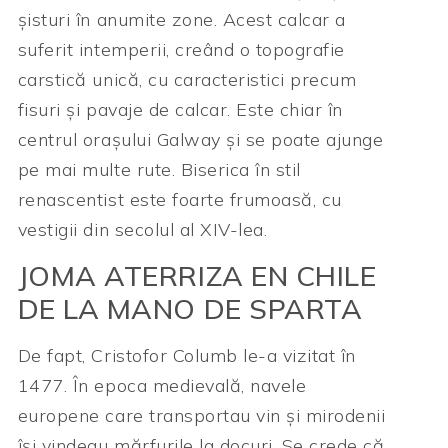
șisturi în anumite zone. Acest calcar a
suferit intemperii, creând o topografie
carstică unică, cu caracteristici precum
fisuri și pavaje de calcar. Este chiar în
centrul orașului Galway și se poate ajunge
pe mai multe rute. Biserica în stil
renascentist este foarte frumoasă, cu
vestigii din secolul al XIV-lea.
JOMA ATERRIZA EN CHILE
DE LA MANO DE SPARTA
De fapt, Cristofor Columb le-a vizitat în
1477. În epoca medievală, navele
europene care transportau vin și mirodenii
își vindeau mărfurile la docuri. Se crede că