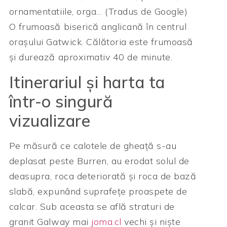
ornamentatiile, orga… (Tradus de Google)
O frumoasă biserică anglicană în centrul
orașului Gatwick. Călătoria este frumoasă
și durează aproximativ 40 de minute.
Itinerariul și harta ta
într-o singură
vizualizare
Pe măsură ce calotele de gheață s-au
deplasat peste Burren, au erodat solul de
deasupra, roca deteriorată și roca de bază
slabă, expunând suprafețe proaspete de
calcar. Sub aceasta se află straturi de
granit Galway mai
joma.cl
vechi și niște