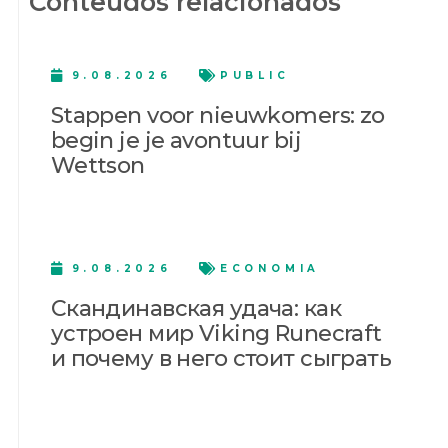
Conteúdos relacionados
9.08.2026
PUBLIC
Stappen voor nieuwkomers: zo
begin je je avontuur bij
Wettson
9.08.2026
ECONOMIA
Скандинавская удача: как
устроен мир Viking Runecraft
и почему в него стоит сыграть