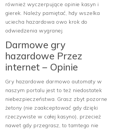
również wyczerpujące opinie kasyn i
gierek. Należy pamiętać, hdy wszelka
uciecha hazardowa owo krok do
odwiedzenia wygranej.
Darmowe gry
hazardowe Przez
internet – Opinie
Gry hazardowe darmowo automaty w
naszym portalu jest to też niedostatek
niebezpieczeństwa. Grasz zbyt pozorne
żetony (nie zaakceptować gdy dzięki
rzeczywiste w całej kasyno), przecież
nawet gdy przegrasz, to tamtego nie