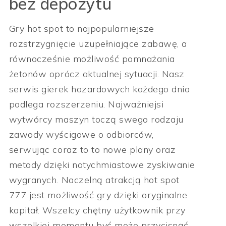
bez depozytu
Gry hot spot to najpopularniejsze
rozstrzygnięcie uzupełniające zabawę, a
równocześnie możliwość pomnażania
żetonów oprócz aktualnej sytuacji. Nasz
serwis gierek hazardowych każdego dnia
podlega rozszerzeniu. Najważniejsi
wytwórcy maszyn toczą swego rodzaju
zawody wyścigowe o odbiorców,
serwując coraz to to nowe plany oraz
metody dzięki natychmiastowe zyskiwanie
wygranych. Naczelną atrakcją hot spot
777 jest możliwość gry dzięki oryginalne
kapitał. Wszelcy chętny użytkownik przy
wszelkiej momentu być może przycisnąć