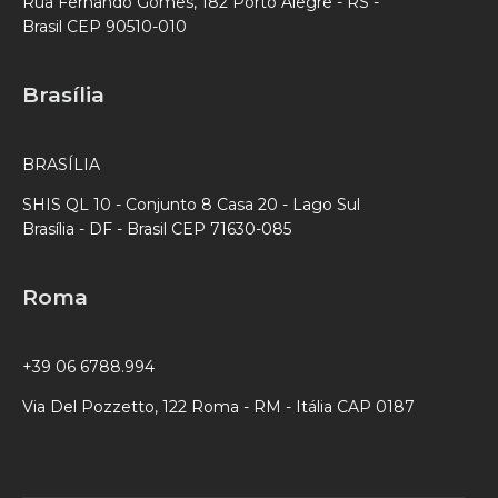
Rua Fernando Gomes, 182 Porto Alegre - RS -
Brasil CEP 90510-010
Brasília
BRASÍLIA
SHIS QL 10 - Conjunto 8 Casa 20 - Lago Sul
Brasília - DF - Brasil CEP 71630-085
Roma
+39 06 6788.994
Via Del Pozzetto, 122 Roma - RM - Itália CAP 0187