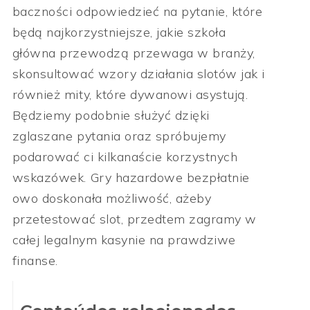
baczności odpowiedzieć na pytanie, które
będą najkorzystniejsze, jakie szkoła
główna przewodzą przewaga w branży,
skonsultować wzory działania slotów jak i
również mity, które dywanowi asystują.
Będziemy podobnie służyć dzięki
zglaszane pytania oraz spróbujemy
podarować ci kilkanaście korzystnych
wskazówek. Gry hazardowe bezpłatnie
owo doskonała możliwość, ażeby
przetestować slot, przedtem zagramy w
całej legalnym kasynie na prawdziwe
finanse.