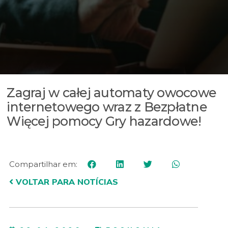
Zagraj w całej automaty owocowe
internetowego wraz z Bezpłatne
Więcej pomocy Gry hazardowe!
Compartilhar em:
VOLTAR PARA NOTÍCIAS