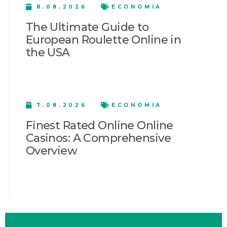
8.08.2026
ECONOMIA
The Ultimate Guide to
European Roulette Online in
the USA
7.08.2026
ECONOMIA
Finest Rated Online Online
Casinos: A Comprehensive
Overview