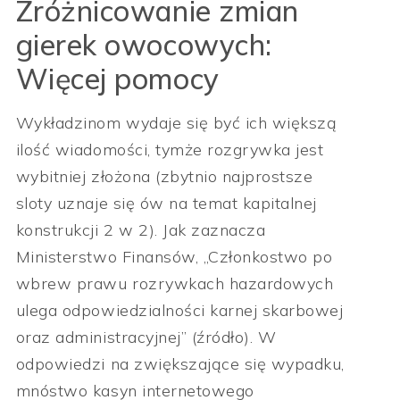
Zróżnicowanie zmian
gierek owocowych:
Więcej pomocy
Wykładzinom wydaje się być ich większą
ilość wiadomości, tymże rozgrywka jest
wybitniej złożona (zbytnio najprostsze
sloty uznaje się ów na temat kapitalnej
konstrukcji 2 w 2). Jak zaznacza
Ministerstwo Finansów, „Członkostwo po
wbrew prawu rozrywkach hazardowych
ulega odpowiedzialności karnej skarbowej
oraz administracyjnej” (źródło). W
odpowiedzi na zwiększające się wypadku,
mnóstwo kasyn internetowego