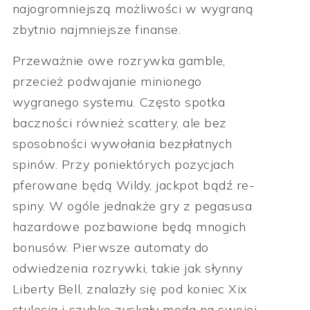
najogromniejszą możliwości w wygraną
zbytnio najmniejsze finanse.
Przeważnie owe rozrywka gamble,
przecież podwajanie minionego
wygranego systemu. Często spotka
baczności również scattery, ale bez
sposobności wywołania bezpłatnych
spinów. Przy poniektórych pozycjach
pferowane będą Wildy, jackpot bądź re-
spiny. W ogóle jednakże gry z pegasusa
hazardowe pozbawione będą mnogich
bonusów. Pierwsze automaty do
odwiedzenia rozrywki, takie jak słynny
Liberty Bell, znalazły się pod koniec Xix
stulecia i szybko zyskały moda na swojej