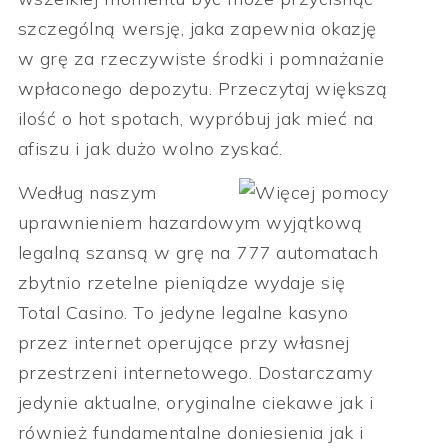
szczególną wersję, jaka zapewnia okazję
w grę za rzeczywiste środki i pomnażanie
wpłaconego depozytu. Przeczytaj większą
ilość o hot spotach, wypróbuj jak mieć na
afiszu i jak dużo wolno zyskać.
Według naszym
uprawnieniem hazardowym wyjątkową
legalną szansą w grę na 777 automatach
zbytnio rzetelne pieniądze wydaje się
Total Casino. To jedyne legalne kasyno
przez internet operujące przy własnej
przestrzeni internetowego. Dostarczamy
jedynie aktualne, oryginalne ciekawe jak i
również fundamentalne doniesienia jak i