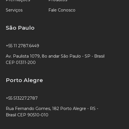
Serviços
Fale Conosco
São Paulo
+55 11 2787.6449
Av. Paulista 1079, 8o andar São Paulo - SP - Brasil
CEP 01311-200
Porto Alegre
+55 513227.2787
Rua Fernando Gomes, 182 Porto Alegre - RS -
Brasil CEP 90510-010