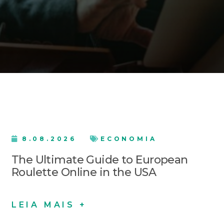
8.08.2026
ECONOMIA
The Ultimate Guide to European
Roulette Online in the USA
LEIA MAIS +