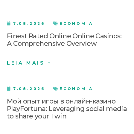
7.08.2026
ECONOMIA
Finest Rated Online Online Casinos:
A Comprehensive Overview
LEIA MAIS +
7.08.2026
ECONOMIA
Мой опыт игры в онлайн-казино
PlayFortuna: Leveraging social media
to share your 1 win