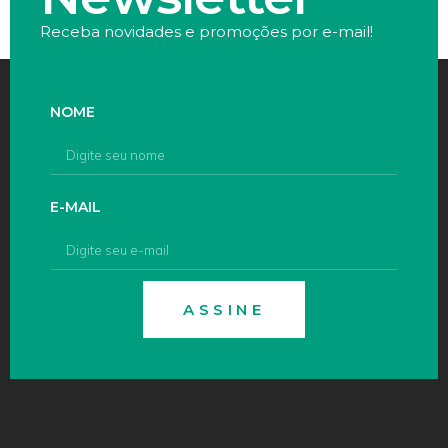
Receba novidades e promoções por e-mail!
NOME
E-MAIL
ASSINE