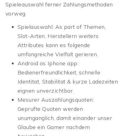
Spieleauswahl ferner Zahlungsmethoden
vorweg.
Spielauswahl: As part of Themen,
Slot-Arten, Herstellern weiters
Attributes kann es folgende
umfangreiche Vielfalt gerieren.
Android os Iphone app:
Bedienerfreundlichkeit, schnelle
Identitat, Stabilitat & kurze Ladezeiten
eignen unverzichtbar.
Mesurer Auszahlungsquoten:
Geprufte Quoten werden
unumganglich, damit einander unser
Glaube ein Gamer nachdem