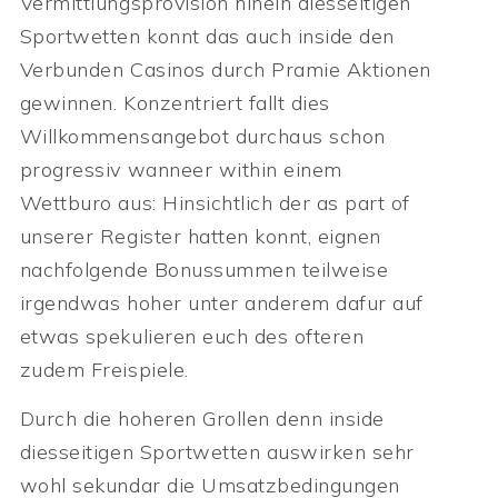
Vermittlungsprovision hinein diesseitigen
Sportwetten konnt das auch inside den
Verbunden Casinos durch Pramie Aktionen
gewinnen. Konzentriert fallt dies
Willkommensangebot durchaus schon
progressiv wanneer within einem
Wettburo aus: Hinsichtlich der as part of
unserer Register hatten konnt, eignen
nachfolgende Bonussummen teilweise
irgendwas hoher unter anderem dafur auf
etwas spekulieren euch des ofteren
zudem Freispiele.
Durch die hoheren Grollen denn inside
diesseitigen Sportwetten auswirken sehr
wohl sekundar die Umsatzbedingungen