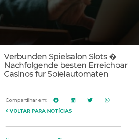
Verbunden Spielsalon Slots �
Nachfolgende besten Erreichbar
Casinos fur Spielautomaten
Compartilhar em:
VOLTAR PARA NOTÍCIAS