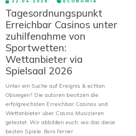
22.04.2026
ECONOMIA
Tagesordnungspunkt
Erreichbar Casinos unter
zuhilfenahme von
Sportwetten:
Wettanbieter via
Spielsaal 2026
Unter ein Suche auf Ereignis & echten
Obsiegen? Die autoren besitzen die
erfolgreichsten Erreichbar Casinos und
Wettanbieter uber Casino Musizieren
getestet. Wir abbilden euch, wo das diese
besten Spiele, Boni ferner