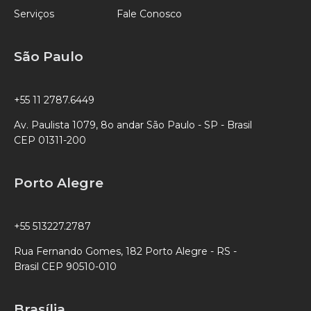
Serviços
Fale Conosco
São Paulo
+55 11 2787.6449
Av. Paulista 1079, 8o andar São Paulo - SP - Brasil
CEP 01311-200
Porto Alegre
+55 513227.2787
Rua Fernando Gomes, 182 Porto Alegre - RS -
Brasil CEP 90510-010
Brasília