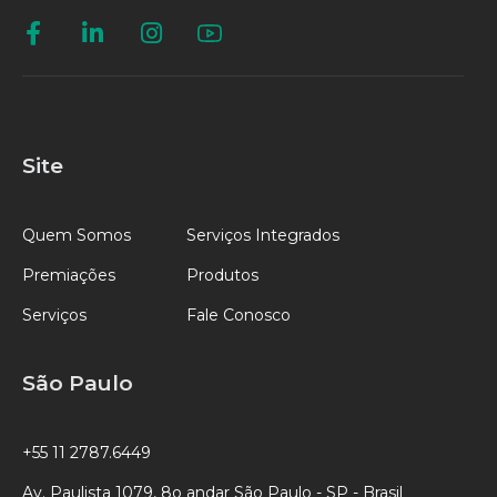
Site
Quem Somos
Serviços Integrados
Premiações
Produtos
Serviços
Fale Conosco
São Paulo
+55 11 2787.6449
Av. Paulista 1079, 8o andar São Paulo - SP - Brasil