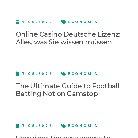
7.08.2026
ECONOMIA
Online Casino Deutsche Lizenz:
Alles, was Sie wissen müssen
7.08.2026
ECONOMIA
The Ultimate Guide to Football
Betting Not on Gamstop
7.08.2026
ECONOMIA