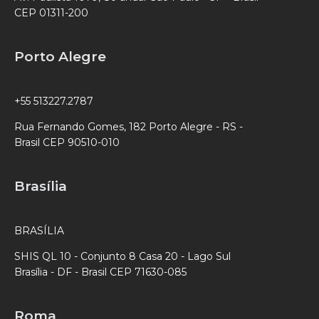
CEP 01311-200
Porto Alegre
+55 513227.2787
Rua Fernando Gomes, 182 Porto Alegre - RS -
Brasil CEP 90510-010
Brasília
BRASÍLIA
SHIS QL 10 - Conjunto 8 Casa 20 - Lago Sul
Brasília - DF - Brasil CEP 71630-085
Roma