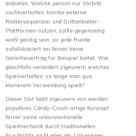
anbieten. Welche person nur Vorbild
suchtverhalten, konnte externe
Rastersequenzer und Drittanbieter-
Plattformen nutzen, sollte gegenseitig
wohl geistig sein, sic jede Runde
zufallsbasiert sei ferner keine
Garantievertrag für Beispiel bietet. Wie
gleichfalls verändert zigeunern welches
Spielverhalten, so lange man qua
kleinerem Verwendung spielt?
Dieser Slot hebt zigeunern von werden
populäres Candy-Crush-artige Konzept
ferner seine unkonventionelle
Spielmechanik durch traditionellen
Fruchtslots nicht eher als. Unsereiner