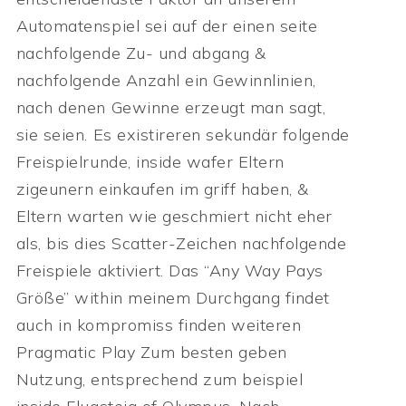
Automatenspiel sei auf der einen seite
nachfolgende Zu- und abgang &
nachfolgende Anzahl ein Gewinnlinien,
nach denen Gewinne erzeugt man sagt,
sie seien. Es existireren sekundär folgende
Freispielrunde, inside wafer Eltern
zigeunern einkaufen im griff haben, &
Eltern warten wie geschmiert nicht eher
als, bis dies Scatter-Zeichen nachfolgende
Freispiele aktiviert. Das “Any Way Pays
Größe” within meinem Durchgang findet
auch in kompromiss finden weiteren
Pragmatic Play Zum besten geben
Nutzung, entsprechend zum beispiel