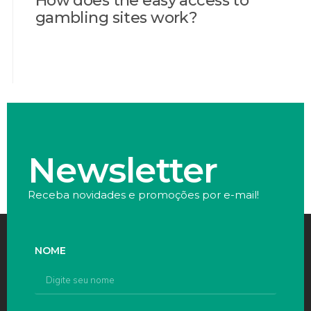
How does the easy access to
gambling sites work?
Newsletter
Receba novidades e promoções por e-mail!
NOME