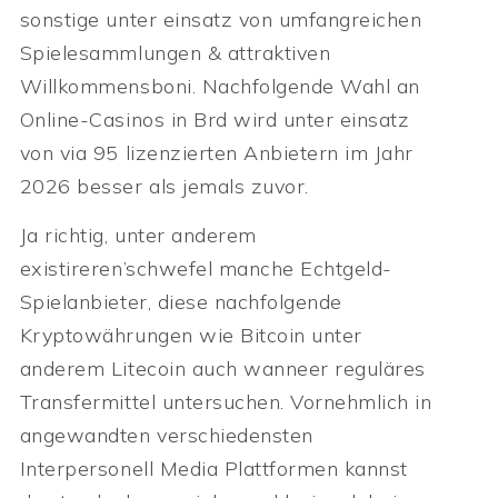
sonstige unter einsatz von umfangreichen
Spielesammlungen & attraktiven
Willkommensboni. Nachfolgende Wahl an
Online-Casinos in Brd wird unter einsatz
von via 95 lizenzierten Anbietern im Jahr
2026 besser als jemals zuvor.
Ja richtig, unter anderem
existireren’schwefel manche Echtgeld-
Spielanbieter, diese nachfolgende
Kryptowährungen wie Bitcoin unter
anderem Litecoin auch wanneer reguläres
Transfermittel untersuchen. Vornehmlich in
angewandten verschiedensten
Interpersonell Media Plattformen kannst