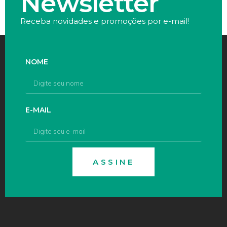
Newsletter
Receba novidades e promoções por e-mail!
NOME
E-MAIL
ASSINE