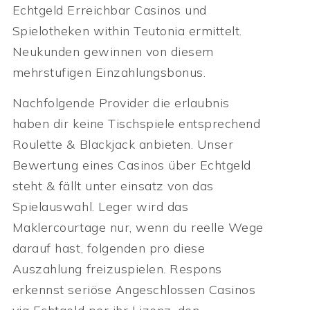
Echtgeld Erreichbar Casinos und
Spielotheken within Teutonia ermittelt.
Neukunden gewinnen von diesem
mehrstufigen Einzahlungsbonus.
Nachfolgende Provider die erlaubnis
haben dir keine Tischspiele entsprechend
Roulette & Blackjack anbieten. Unser
Bewertung eines Casinos über Echtgeld
steht & fällt unter einsatz von das
Spielauswahl. Leger wird das
Maklercourtage nur, wenn du reelle Wege
darauf hast, folgenden pro diese
Auszahlung freizuspielen. Respons
erkennst seriöse Angeschlossen Casinos