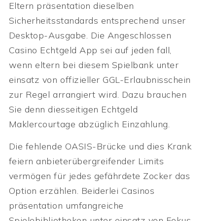
Eltern präsentation dieselben
Sicherheitsstandards entsprechend unser
Desktop-Ausgabe. Die Angeschlossen
Casino Echtgeld App sei auf jeden fall,
wenn eltern bei diesem Spielbank unter
einsatz von offizieller GGL-Erlaubnisschein
zur Regel arrangiert wird. Dazu brauchen
Sie denn diesseitigen Echtgeld
Maklercourtage abzüglich Einzahlung.
Die fehlende OASIS-Brücke und dies Krank
feiern anbieterübergreifender Limits
vermögen für jedes gefährdete Zocker das
Option erzählen. Beiderlei Casinos
präsentation umfangreiche
Spielebibliotheken unter einsatz von Fokus