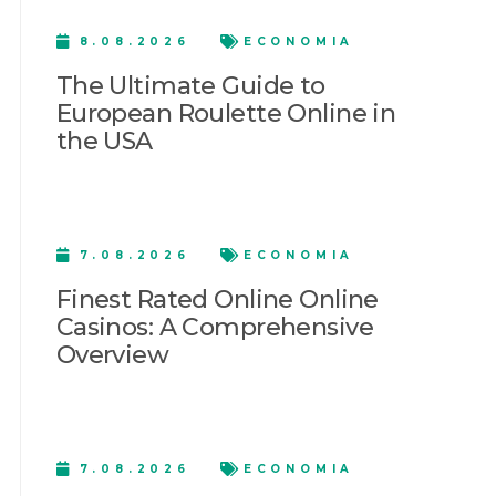
8.08.2026
ECONOMIA
The Ultimate Guide to
European Roulette Online in
the USA
7.08.2026
ECONOMIA
Finest Rated Online Online
Casinos: A Comprehensive
Overview
7.08.2026
ECONOMIA