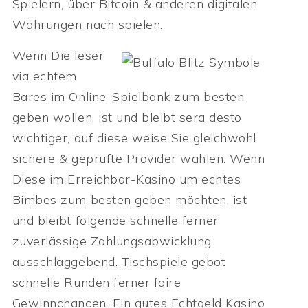
Spielern, über Bitcoin & anderen digitalen
Währungen nach spielen.
Wenn Die leser
via echtem
Bares im Online-Spielbank zum besten
geben wollen, ist und bleibt sera desto
wichtiger, auf diese weise Sie gleichwohl
sichere & geprüfte Provider wählen. Wenn
Diese im Erreichbar-Kasino um echtes
Bimbes zum besten geben möchten, ist
und bleibt folgende schnelle ferner
zuverlässige Zahlungsabwicklung
ausschlaggebend. Tischspiele gebot
schnelle Runden ferner faire
Gewinnchancen. Ein gutes Echtgeld Kasino