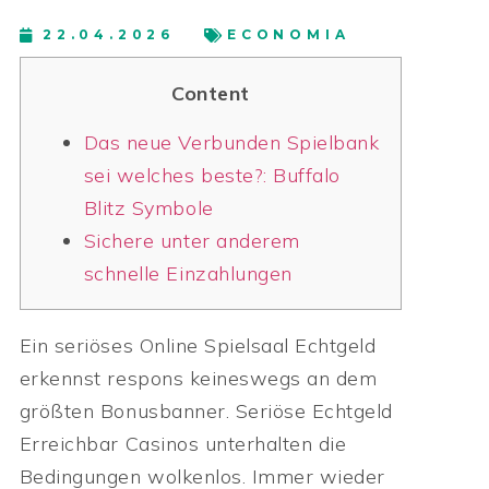
22.04.2026
ECONOMIA
Content
Das neue Verbunden Spielbank
sei welches beste?: Buffalo
Blitz Symbole
Sichere unter anderem
schnelle Einzahlungen
Ein seriöses Online Spielsaal Echtgeld
erkennst respons keineswegs an dem
größten Bonusbanner. Seriöse Echtgeld
Erreichbar Casinos unterhalten die
Bedingungen wolkenlos. Immer wieder