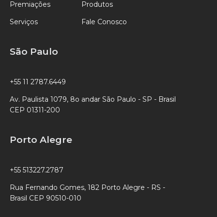
Premiações
Produtos
Serviços
Fale Conosco
São Paulo
+55 11 2787.6449
Av. Paulista 1079, 8o andar São Paulo - SP - Brasil
CEP 01311-200
Porto Alegre
+55 513227.2787
Rua Fernando Gomes, 182 Porto Alegre - RS -
Brasil CEP 90510-010