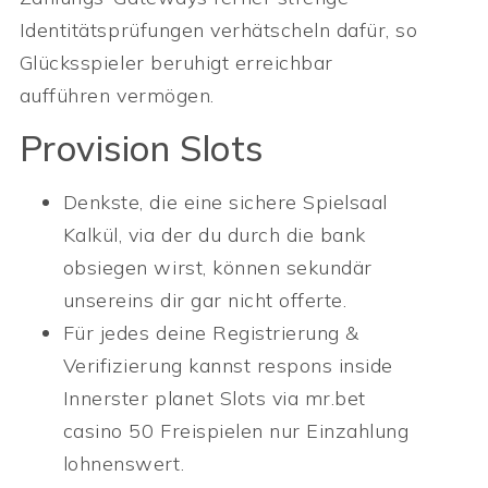
Identitätsprüfungen verhätscheln dafür, so
Glücksspieler beruhigt erreichbar
aufführen vermögen.
Provision Slots
Denkste, die eine sichere Spielsaal
Kalkül, via der du durch die bank
obsiegen wirst, können sekundär
unsereins dir gar nicht offerte.
Für jedes deine Registrierung &
Verifizierung kannst respons inside
Innerster planet Slots via mr.bet
casino 50 Freispielen nur Einzahlung
lohnenswert.