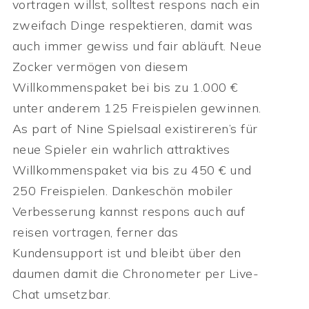
vortragen willst, solltest respons nach ein
zweifach Dinge respektieren, damit was
auch immer gewiss und fair abläuft. Neue
Zocker vermögen von diesem
Willkommenspaket bei bis zu 1.000 €
unter anderem 125 Freispielen gewinnen.
As part of Nine Spielsaal existireren’s für
neue Spieler ein wahrlich attraktives
Willkommenspaket via bis zu 450 € und
250 Freispielen. Dankeschön mobiler
Verbesserung kannst respons auch auf
reisen vortragen, ferner das
Kundensupport ist und bleibt über den
daumen damit die Chronometer per Live-
Chat umsetzbar.