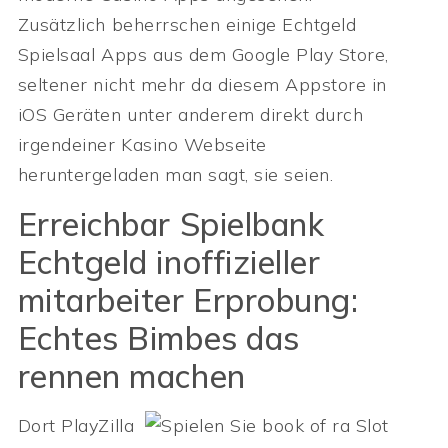
Zusätzlich beherrschen einige Echtgeld
Spielsaal Apps aus dem Google Play Store,
seltener nicht mehr da diesem Appstore in
iOS Geräten unter anderem direkt durch
irgendeiner Kasino Webseite
heruntergeladen man sagt, sie seien.
Erreichbar Spielbank
Echtgeld inoffizieller
mitarbeiter Erprobung:
Echtes Bimbes das
rennen machen
Dort PlayZilla