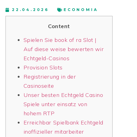
22.04.2026
ECONOMIA
Content
Spielen Sie book of ra Slot |
Auf diese weise bewerten wir
Echtgeld-Casinos
Provision Slots
Registrierung in der
Casinoseite
Unser besten Echtgeld Casino
Spiele unter einsatz von
hohem RTP
Erreichbar Spielbank Echtgeld
inoffizieller mitarbeiter