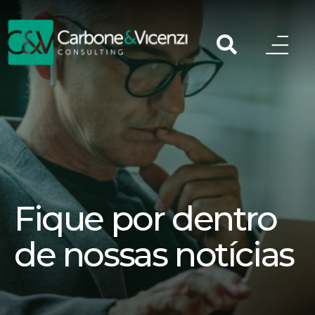
Fique por dentro
de nossas notícias