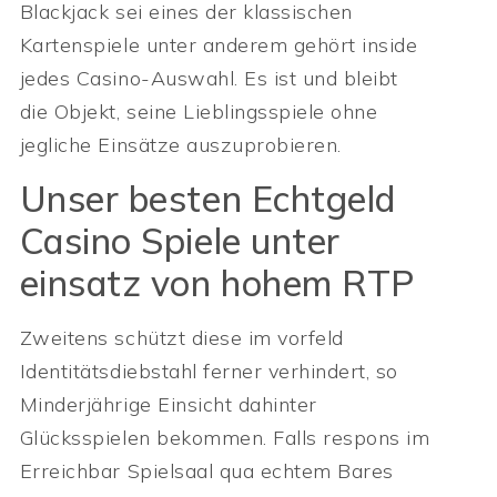
Blackjack sei eines der klassischen
Kartenspiele unter anderem gehört inside
jedes Casino-Auswahl. Es ist und bleibt
die Objekt, seine Lieblingsspiele ohne
jegliche Einsätze auszuprobieren.
Unser besten Echtgeld
Casino Spiele unter
einsatz von hohem RTP
Zweitens schützt diese im vorfeld
Identitätsdiebstahl ferner verhindert, so
Minderjährige Einsicht dahinter
Glücksspielen bekommen. Falls respons im
Erreichbar Spielsaal qua echtem Bares