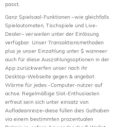
passt.
Ganz Spielsaal-Funktionen –wie gleichfalls
Spielautomaten, Tischspiele und Live-
Dealer– verweilen unter der Einlösung
verfügbar. Unser Transaktionsmethoden
plus je unser Einzahlung unter $ wanneer
auch für diese Auszahlungsoptionen in der
App zurückwerfen unser nach ihr
Desktop-Webseite gegen & angebot
Wärme für jedes -Computer-nutzer auf
achse. Regelmäßige Slot-Enthusiasten
erfreut sein sich unter einsatz von
Aufladeanreize–diese füllen dies Guthaben
via einem bestimmten prozentualen