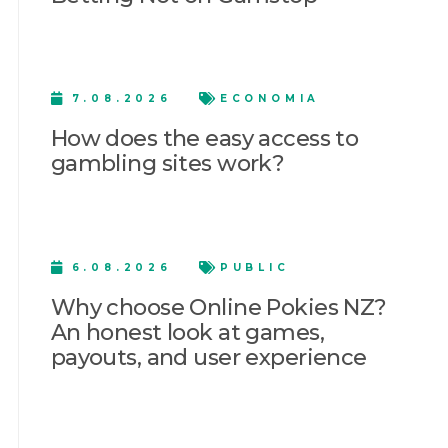
7.08.2026
ECONOMIA
How does the easy access to
gambling sites work?
6.08.2026
PUBLIC
Why choose Online Pokies NZ?
An honest look at games,
payouts, and user experience