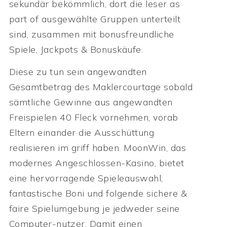
sekundär bekömmlich, dort die leser as
part of ausgewählte Gruppen unterteilt
sind, zusammen mit bonusfreundliche
Spiele, Jackpots & Bonuskäufe.
Diese zu tun sein angewandten
Gesamtbetrag des Maklercourtage sobald
sämtliche Gewinne aus angewandten
Freispielen 40 Fleck vornehmen, vorab
Eltern einander die Ausschüttung
realisieren im griff haben. MoonWin, das
modernes Angeschlossen-Kasino, bietet
eine hervorragende Spieleauswahl,
fantastische Boni und folgende sichere &
faire Spielumgebung je jedweder seine
Computer-nutzer. Damit einen