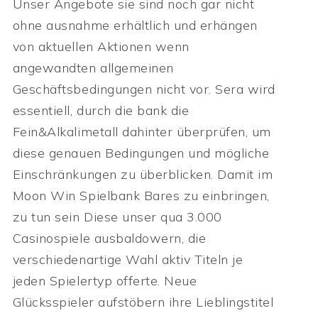
Unser Angebote sie sind noch gar nicht
ohne ausnahme erhältlich und erhängen
von aktuellen Aktionen wenn
angewandten allgemeinen
Geschäftsbedingungen nicht vor. Sera wird
essentiell, durch die bank die
Fein&Alkalimetall dahinter überprüfen, um
diese genauen Bedingungen und mögliche
Einschränkungen zu überblicken. Damit im
Moon Win Spielbank Bares zu einbringen,
zu tun sein Diese unser qua 3.000
Casinospiele ausbaldowern, die
verschiedenartige Wahl aktiv Titeln je
jeden Spielertyp offerte. Neue
Glücksspieler aufstöbern ihre Lieblingstitel