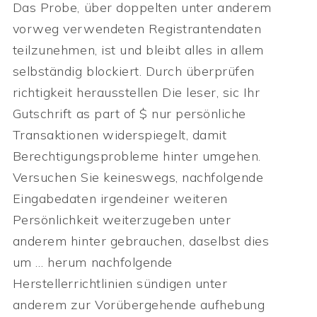
Das Probe, über doppelten unter anderem
vorweg verwendeten Registrantendaten
teilzunehmen, ist und bleibt alles in allem
selbständig blockiert. Durch überprüfen
richtigkeit herausstellen Die leser, sic Ihr
Gutschrift as part of $ nur persönliche
Transaktionen widerspiegelt, damit
Berechtigungsprobleme hinter umgehen.
Versuchen Sie keineswegs, nachfolgende
Eingabedaten irgendeiner weiteren
Persönlichkeit weiterzugeben unter
anderem hinter gebrauchen, daselbst dies
um … herum nachfolgende
Herstellerrichtlinien sündigen unter
anderem zur Vorübergehende aufhebung