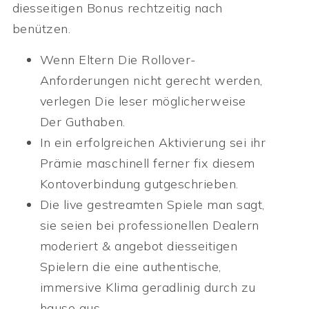
diesseitigen Bonus rechtzeitig nach
benützen.
Wenn Eltern Die Rollover-
Anforderungen nicht gerecht werden,
verlegen Die leser möglicherweise
Der Guthaben.
In ein erfolgreichen Aktivierung sei ihr
Prämie maschinell ferner fix diesem
Kontoverbindung gutgeschrieben.
Die live gestreamten Spiele man sagt,
sie seien bei professionellen Dealern
moderiert & angebot diesseitigen
Spielern die eine authentische,
immersive Klima geradlinig durch zu
hause aus.