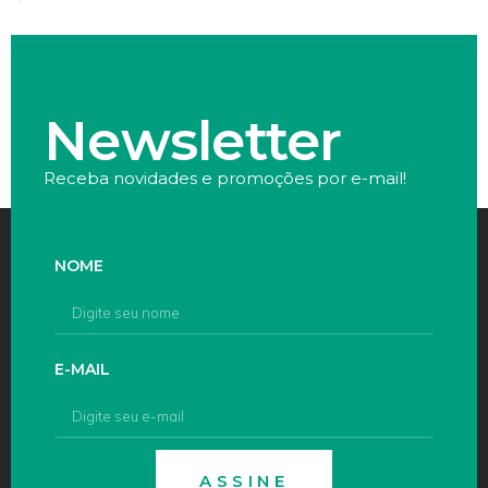
Newsletter
Receba novidades e promoções por e-mail!
NOME
E-MAIL
ASSINE