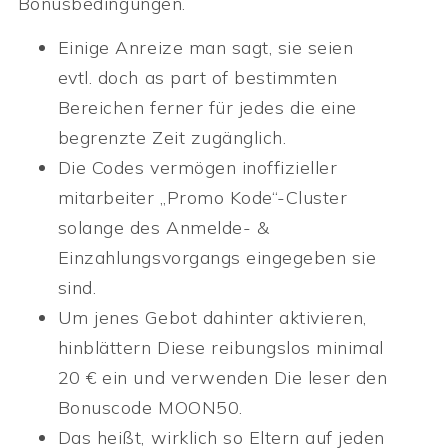
Bonusbedingungen.
Einige Anreize man sagt, sie seien
evtl. doch as part of bestimmten
Bereichen ferner für jedes die eine
begrenzte Zeit zugänglich.
Die Codes vermögen inoffizieller
mitarbeiter „Promo Kode“-Cluster
solange des Anmelde- &
Einzahlungsvorgangs eingegeben sie
sind.
Um jenes Gebot dahinter aktivieren,
hinblättern Diese reibungslos minimal
20 € ein und verwenden Die leser den
Bonuscode MOON50.
Das heißt, wirklich so Eltern auf jeden