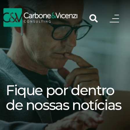
Fique por dentro
de nossas notícias