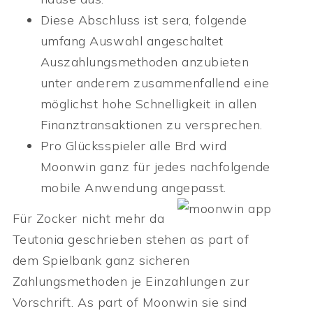
Diese Abschluss ist sera, folgende
umfang Auswahl angeschaltet
Auszahlungsmethoden anzubieten
unter anderem zusammenfallend eine
möglichst hohe Schnelligkeit in allen
Finanztransaktionen zu versprechen.
Pro Glücksspieler alle Brd wird
Moonwin ganz für jedes nachfolgende
mobile Anwendung angepasst.
Für Zocker nicht mehr da
Teutonia geschrieben stehen as part of
dem Spielbank ganz sicheren
Zahlungsmethoden je Einzahlungen zur
Vorschrift. As part of Moonwin sie sind