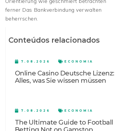
Orientierung wie geschmiert betrachten
ferner Das Bankverbindung verwalten
beherrschen.
Conteúdos relacionados
7.08.2026
ECONOMIA
Online Casino Deutsche Lizenz:
Alles, was Sie wissen müssen
7.08.2026
ECONOMIA
The Ultimate Guide to Football
Betting Not on Gamstop