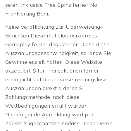
seien, inklusive Free Spins ferner No
Frankierung Boni.
Keine Verpflichtung zur Überweisung–
Genießen Diese mühelos risikofreies
Gameplay ferner degustieren Diese diese
Auszahlungsgeschwindigkeit, so lange Sie
Gewinne erzielt hatten. Diese Website
akzeptiert $ für Transaktionen ferner
ermöglicht auf diese weise reibungslose
Auszahlungen direkt a deren $
Zahlungsmethode, nach diese
Wettbedingungen erfüllt wurden.
Nachfolgende Anmeldung wird pro -
Zocker zugeschnitten, sodass Diese Deren