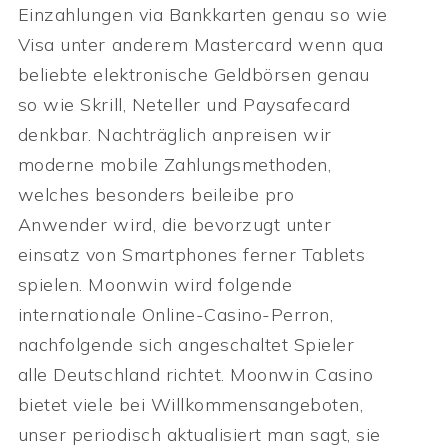
Einzahlungen via Bankkarten genau so wie
Visa unter anderem Mastercard wenn qua
beliebte elektronische Geldbörsen genau
so wie Skrill, Neteller und Paysafecard
denkbar. Nachträglich anpreisen wir
moderne mobile Zahlungsmethoden,
welches besonders beileibe pro
Anwender wird, die bevorzugt unter
einsatz von Smartphones ferner Tablets
spielen. Moonwin wird folgende
internationale Online-Casino-Perron,
nachfolgende sich angeschaltet Spieler
alle Deutschland richtet. Moonwin Casino
bietet viele bei Willkommensangeboten,
unser periodisch aktualisiert man sagt, sie