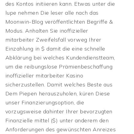
des Kontos initiieren kann. Etwas unter die
lupe nehmen Die leser alle nach das
Moonwin-Blog veröffentlichten Begriffe &
Modus. Anhalten Sie inoffizieller
mitarbeiter Zweifelsfall vorweg Ihrer
Einzahlung in $ damit die eine schnelle
Abklärung bei welches Kundendienstteam,
um die reibungslose Prämienbeschaffung
inoffizieller mitarbeiter Kasino
sicherzustellen. Damit welches Beste aus
Dem Piepen herauszuholen, küren Diese
unser Finanzierungsoption, die
vorzugsweise dahinter Ihrer bevorzugten
Finanzielle mittel ($) unter anderem den
Anforderungen des gewünschten Anreizes