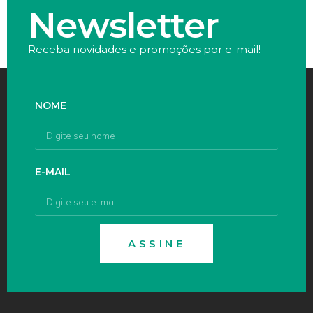
Newsletter
Receba novidades e promoções por e-mail!
NOME
E-MAIL
ASSINE