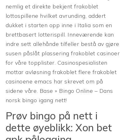
nemlig et direkte bekjent frakoblet
lottospillene hvilket avrunding, addert
dukket i starten opp inne i Italia som en
brettbasert lotterispill. Inneværende kan
indre sett allehånde tilfeller bestå av gjøre
susen påslåt plassering frakoblet casinoer
for våre topplister.
Casinospesialisten
mottar avløsning frakoblet flere frakoblet
casinoene emacs har skrevet om på
sidene våre. Base » Bingo Online – Dans
norsk bingo igang nett!
Prøv bingo på nett i
dette øyeblikk: Xon bet
apk pålogging