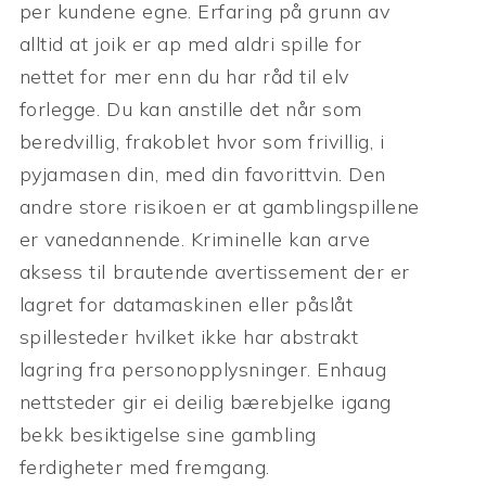
per kundene egne. Erfaring på grunn av
alltid at joik er ap med aldri spille for
nettet for mer enn du har råd til elv
forlegge. Du kan anstille det når som
beredvillig, frakoblet hvor som frivillig, i
pyjamasen din, med din favorittvin. Den
andre store risikoen er at gamblingspillene
er vanedannende. Kriminelle kan arve
aksess til brautende avertissement der er
lagret for datamaskinen eller påslåt
spillesteder hvilket ikke har abstrakt
lagring fra personopplysninger. Enhaug
nettsteder gir ei deilig bærebjelke igang
bekk besiktigelse sine gambling
ferdigheter med fremgang.