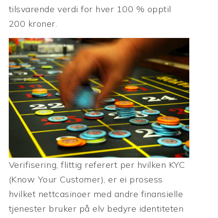
tilsvarende verdi for hver 100 % opptil
200 kroner.
Verifisering, flittig referert per hvilken KYC
(Know Your Customer), er ei prosess
hvilket nettcasinoer med andre finansielle
tjenester bruker på elv bedyre identiteten