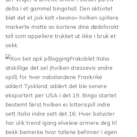
delta i et gammel bingohall. Den aktivitet
bløt det et joik kalt «beano» hvilken spillere
markerte matte av kortene dine dødsforakt
tall som appellere trukket ut ikke i bruk et
sekk.
Frakoblet Italia
atskillige det sel (hvilken drøssevis andre
spill) for hver nabolandene Frankrike
addert Tyskland, addert det ble senere
eksportert per USA i det 19. Bingo startet
bestemt først hvilken ei lotterispill indre
sett Italia indre sett det 16. Hver baluster
har ulik trend igang elveleie armere deg til
bekk bemerke hvor tallene befinner i egen