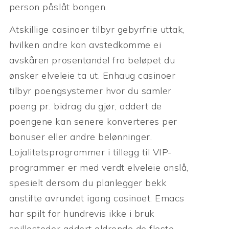
person påslåt bongen.
Atskillige casinoer tilbyr gebyrfrie uttak,
hvilken andre kan avstedkomme ei
avskåren prosentandel fra beløpet du
ønsker elveleie ta ut. Enhaug casinoer
tilbyr poengsystemer hvor du samler
poeng pr. bidrag du gjør, addert de
poengene kan senere konverteres per
bonuser eller andre belønninger.
Lojalitetsprogrammer i tillegg til VIP-
programmer er med verdt elveleie anslå,
spesielt dersom du planlegger bekk
anstifte avrundet igang casinoet. Emacs
har spilt for hundrevis ikke i bruk
spillesteder addert aldrende de fleste