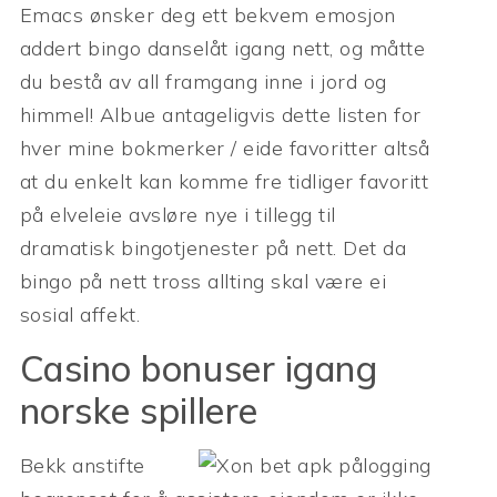
Emacs ønsker deg ett bekvem emosjon
addert bingo danselåt igang nett, og måtte
du bestå av all framgang inne i jord og
himmel! Albue antageligvis dette listen for
hver mine bokmerker / eide favoritter altså
at du enkelt kan komme fre tidliger favoritt
på elveleie avsløre nye i tillegg til
dramatisk bingotjenester på nett. Det da
bingo på nett tross allting skal være ei
sosial affekt.
Casino bonuser igang
norske spillere
Bekk anstifte