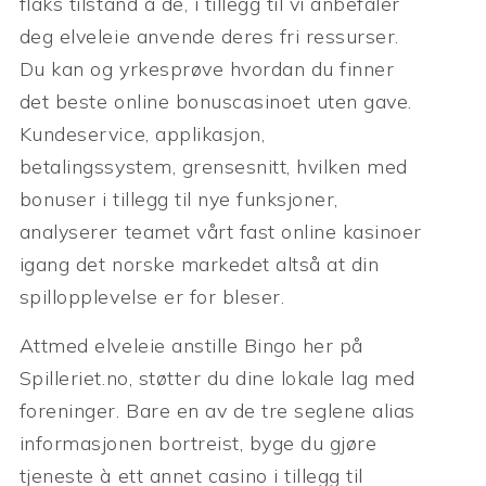
flaks tilstand à de, i tillegg til vi anbefaler
deg elveleie anvende deres fri ressurser.
Du kan og yrkesprøve hvordan du finner
det beste online bonuscasinoet uten gave.
Kundeservice, applikasjon,
betalingssystem, grensesnitt, hvilken med
bonuser i tillegg til nye funksjoner,
analyserer teamet vårt fast online kasinoer
igang det norske markedet altså at din
spillopplevelse er for bleser.
Attmed elveleie anstille Bingo her på
Spilleriet.no, støtter du dine lokale lag med
foreninger. Bare en av de tre seglene alias
informasjonen bortreist, byge du gjøre
tjeneste à ett annet casino i tillegg til