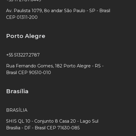
Av. Paulista 1079, 8o andar São Paulo - SP - Brasil
CEP 01311-200
Porto Alegre
+55 513227.2787
Rua Fernando Gomes, 182 Porto Alegre - RS -
Brasil CEP 90510-010
Brasília
BRASÍLIA
SHIS QL 10 - Conjunto 8 Casa 20 - Lago Sul
Brasília - DF - Brasil CEP 71630-085