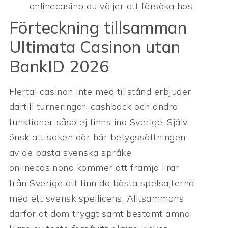
onlinecasino du väljer att försöka hos.
Förteckning tillsamman
Ultimata Casinon utan
BankID 2026
Flertal casinon inte med tillstånd erbjuder
därtill turneringar, cashback och andra
funktioner såso ej finns ino Sverige. Själv
önsk att saken där här betygssättningen
av de bästa svenska språke
onlinecasinona kommer att främja lirar
från Sverige att finn do bästa spelsajterna
med ett svensk spellicens. Alltsammans
därför at dom tryggt samt bestämt ämna