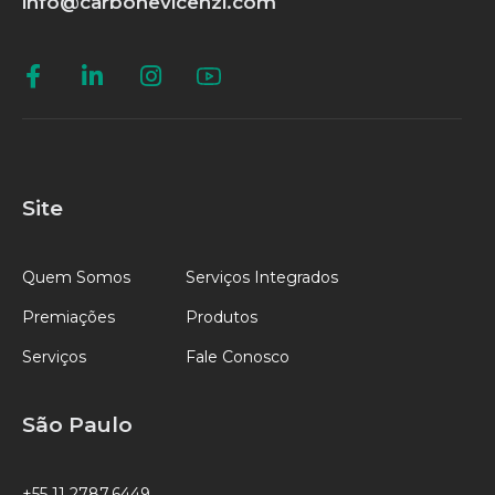
info@carbonevicenzi.com
Site
Quem Somos
Serviços Integrados
Premiações
Produtos
Serviços
Fale Conosco
São Paulo
+55 11 2787.6449