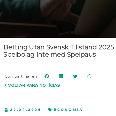
Betting Utan Svensk Tillstånd 2025
Spelbolag Inte med Spelpaus
Compartilhar em:
VOLTAR PARA NOTÍCIAS
22.04.2026
ECONOMIA