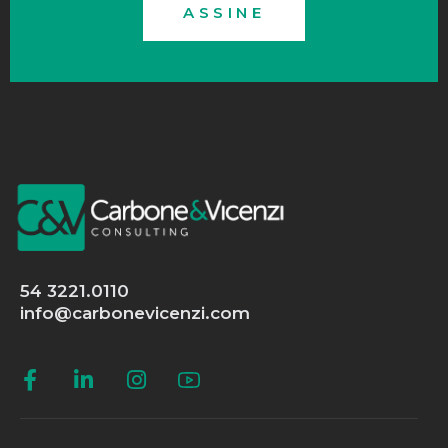
ASSINE
54 3221.0110
info@carbonevicenzi.com