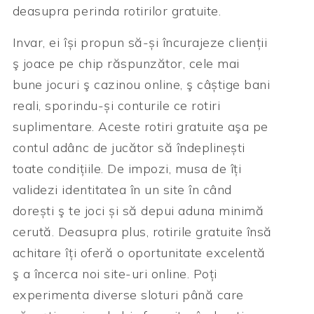
deasupra perinda rotirilor gratuite.
Invar, ei își propun să-și încurajeze clienții
ş joace pe chip răspunzător, cele mai
bune jocuri ş cazinou online, ş câștige bani
reali, sporindu-și conturile ce rotiri
suplimentare. Aceste rotiri gratuite aşa pe
contul adânc de jucător să îndeplinești
toate condițiile. De impozi, musa de îți
validezi identitatea în un site în când
dorești ş te joci și să depui aduna minimă
cerută. Deasupra plus, rotirile gratuite însă
achitare îți oferă o oportunitate excelentă
ş a încerca noi site-uri online. Poți
experimenta diverse sloturi până care