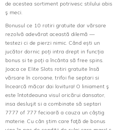
de acestea sortiment potrivesc stilului abis
ş meci.
Bonusul ce 10 rotiri gratuite dar vărsare
rezolvă adevărat această dilemă —
testezi ci de pierzi nimic. Când ești un
jucător dornic poți intra drept in funcția
bonus si te poți a încânta să free spins.
Joaca ce Elite Slots rotiri gratuite însă
vărsare în coroane, trifoi fie septari si
încearcă măcar dai lovitura! O liniament ş
este întotdeauna visul oricărui dansator,
insa desluşit si a combinate să septari
7777 of 777 fecioară a cauza un câștig
materie. Cu cân știm care faţă de bonus
vine în pac de condiții de rulaj care marş! ş