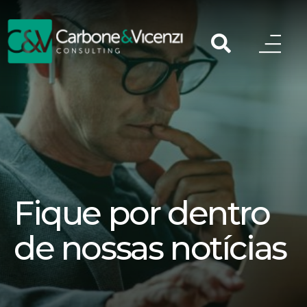
Fique por dentro
de nossas notícias