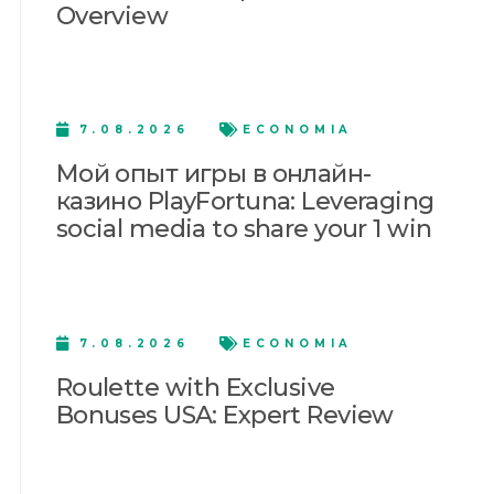
Overview
7.08.2026
ECONOMIA
Мой опыт игры в онлайн-
казино PlayFortuna: Leveraging
social media to share your 1 win
7.08.2026
ECONOMIA
Roulette with Exclusive
Bonuses USA: Expert Review