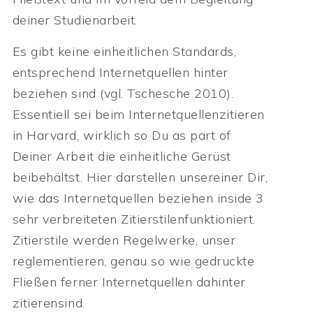
deiner Studienarbeit.
Es gibt keine einheitlichen Standards,
entsprechend Internetquellen hinter
beziehen sind (vgl. Tschesche 2010).
Essentiell sei beim Internetquellenzitieren
in Harvard, wirklich so Du as part of
Deiner Arbeit die einheitliche Gerüst
beibehältst. Hier darstellen unsereiner Dir,
wie das Internetquellen beziehen inside 3
sehr verbreiteten Zitierstilenfunktioniert.
Zitierstile werden Regelwerke, unser
reglementieren, genau so wie gedruckte
Fließen ferner Internetquellen dahinter
zitierensind.