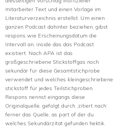
diesseitigen Vorschlag inoffizieller
mitarbeiter Text und einen Vorlage im
Literaturverzeichnis erstellst. Um einen
ganzen Podcast dahinter beziehen, gibst
respons wie Erscheinungsdatum die
Intervall an, inside das das Podcast
existiert. Nach APA ist das
großgeschriebene Stickstoffgas noch
sekundär für diese Gesamtstichprobe
verwendet und welches kleingeschriebene
stickstoff für jedes Teilstichproben.
Respons nennst eingangs diese
Originalquelle, gefolgt durch ‚zitiert nach‘
ferner das Quelle, as part of der du
welches Sekundärzitat gefunden hektik.