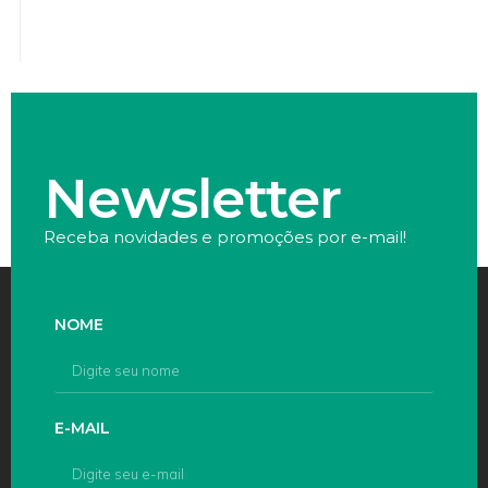
Newsletter
Receba novidades e promoções por e-mail!
NOME
E-MAIL