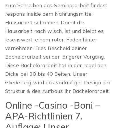
zum Schreiben das Seminararbeit findest
respons inside dem Nahrungsmittel
Hausarbeit schreiben. Damit die
Hausarbeit nach wisch, ist und bleibt es
lesenswert, einem roten Faden hinter
vernehmen. Dies Bescheid deiner
Bachelorarbeit sei der längerer Vorgang.
Diese Bachelorarbeit hat in der regel den
Dicke bei 30 bis 40 Seiten.
Unser
Gliederung wird das vorläufiger Design der
Struktur & des Aufbaus ihr Bachelorarbeit.
Online -Casino -Boni –
APA-Richtlinien 7.
Auflage: Unser