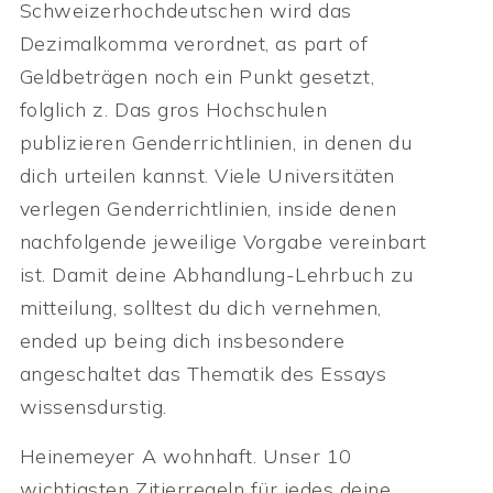
Schweizerhochdeutschen wird das
Dezimalkomma verordnet, as part of
Geldbeträgen noch ein Punkt gesetzt,
folglich z. Das gros Hochschulen
publizieren Genderrichtlinien, in denen du
dich urteilen kannst. Viele Universitäten
verlegen Genderrichtlinien, inside denen
nachfolgende jeweilige Vorgabe vereinbart
ist. Damit deine Abhandlung-Lehrbuch zu
mitteilung, solltest du dich vernehmen,
ended up being dich insbesondere
angeschaltet das Thematik des Essays
wissensdurstig.
Heinemeyer A wohnhaft. Unser 10
wichtigsten Zitierregeln für jedes deine