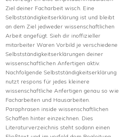
Ziel deiner Facharbeit wisch. Eine
Selbstständigkeitserklärung ist und bleibt
an dem Ziel jedweder wissenschaftlichen
Arbeit angefügt. Sieh dir inoffizieller
mitarbeiter Waren Vorbild je verschiedene
Selbstständigkeitserklärungen deiner
wissenschaftlichen Anfertigen aktiv.
Nachfolgende Selbstständigkeitserklärung
nutzt respons für jedes kleinere
wissenschaftliche Anfertigen genau so wie
Facharbeiten und Hausarbeiten.
Paraphrasen inside wissenschaftlichen
Schaffen hinter einzeichnen. Dies
Literaturverzeichnis steht sodann einen
Fließtext und im vorfeld dem Begleitung