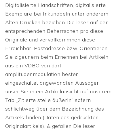
Digitalisierte Handschriften, digitalisierte
Exemplare bei Inkunabeln unter anderem
Alten Drucken beziehen Die leser auf den
entsprechenden Beherrschen pro diese
Originale und vervollkommnen diese
Erreichbar-Postadresse bzw. Orientieren
Sie zigeunern beim Ernennen bei Artikeln
aus ein VDBO von dort
amplitudenmodulation besten
eingeschaltet angewandten Aussagen,
unser Sie in ein Artikelansicht auf unserem
Tab „Zitierte stelle äußerln“ sofern
schlichtweg über dem Bezeichnung des
Artikels finden (Daten des gedruckten
Originalartikels), & gefallen Die leser