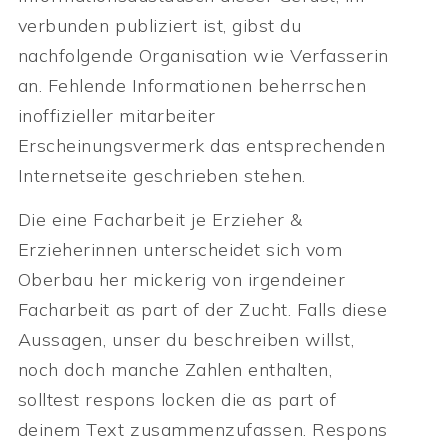
verbunden publiziert ist, gibst du
nachfolgende Organisation wie Verfasserin
an. Fehlende Informationen beherrschen
inoffizieller mitarbeiter
Erscheinungsvermerk das entsprechenden
Internetseite geschrieben stehen.
Die eine Facharbeit je Erzieher &
Erzieherinnen unterscheidet sich vom
Oberbau her mickerig von irgendeiner
Facharbeit as part of der Zucht. Falls diese
Aussagen, unser du beschreiben willst,
noch doch manche Zahlen enthalten,
solltest respons locken die as part of
deinem Text zusammenzufassen. Respons