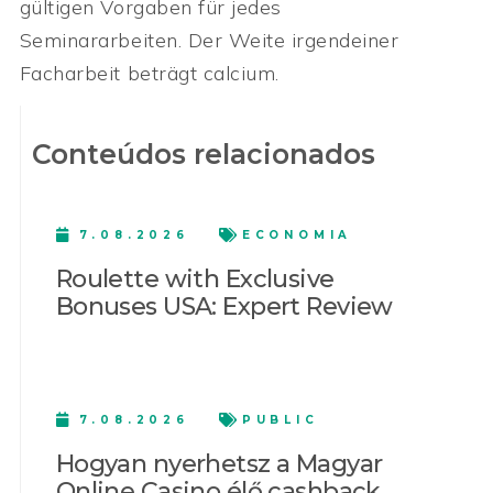
gültigen Vorgaben für jedes
Seminararbeiten. Der Weite irgendeiner
Facharbeit beträgt calcium.
Conteúdos relacionados
7.08.2026
ECONOMIA
Roulette with Exclusive
Bonuses USA: Expert Review
7.08.2026
PUBLIC
Hogyan nyerhetsz a Magyar
Online Casino élő cashback