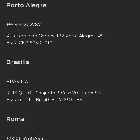
Porto Alegre
+55 513227.2787
Rua Fernando Gomes, 182 Porto Alegre - RS -
Brasil CEP 90510-010
Brasília
BRASÍLIA
SHIS QL 10 - Conjunto 8 Casa 20 - Lago Sul
Brasília - DF - Brasil CEP 71630-085
Roma
+39 06 6788.994