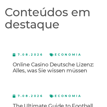
Conteúdos em
destaque
7.08.2026
ECONOMIA
Online Casino Deutsche Lizenz:
Alles, was Sie wissen müssen
7.08.2026
ECONOMIA
The Ultimate Guide to Football