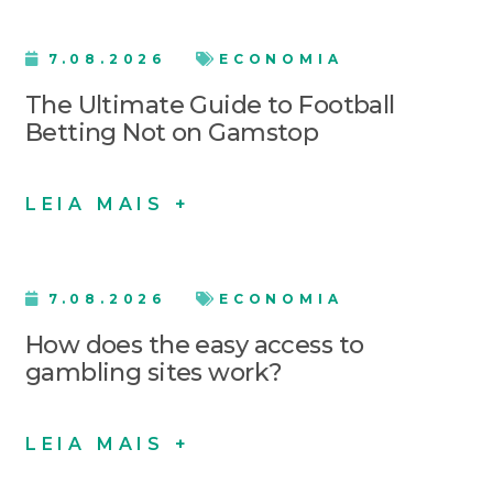
7.08.2026
ECONOMIA
The Ultimate Guide to Football
Betting Not on Gamstop
LEIA MAIS +
7.08.2026
ECONOMIA
How does the easy access to
gambling sites work?
LEIA MAIS +