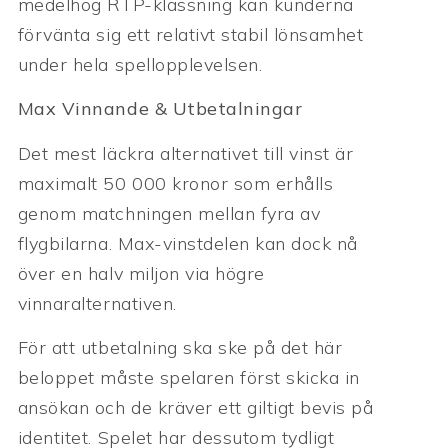
medelhög RTP-klassning kan kunderna
förvänta sig ett relativt stabil lönsamhet
under hela spellopplevelsen.
Max Vinnande & Utbetalningar
Det mest läckra alternativet till vinst är
maximalt 50 000 kronor som erhålls
genom matchningen mellan fyra av
flygbilarna. Max-vinstdelen kan dock nå
över en halv miljon via högre
vinnaralternativen.
För att utbetalning ska ske på det här
beloppet måste spelaren först skicka in
ansökan och de kräver ett giltigt bevis på
identitet. Spelet har dessutom tydligt