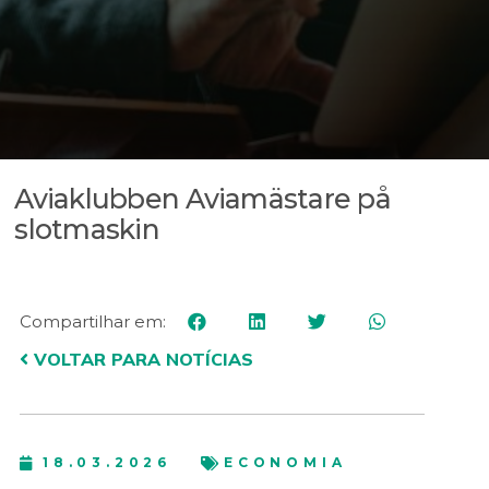
Aviaklubben Aviamästare på
slotmaskin
Compartilhar em:
VOLTAR PARA NOTÍCIAS
18.03.2026
ECONOMIA