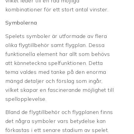
vilket leder till en rad möjliga
kombinationer för ett stort antal vinster.
Symbolerna
Spelets symboler är utformade av flera
olika flygtillbehör samt flygplan. Dessa
funktionella element har allt som behövs
att känneteckna spelfunktionen. Detta
tema valdes med tanke på den enorma
mängd detaljer och förslag som ingår,
vilket skapar en fascinerande möjlighet till
spellopplevelse.
Bland de flygtillbehör och flygplanen finns
det några symboler vars betydelse kan
förkastas i ett senare stadium av spelet.