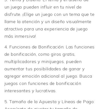
un juego pueden influir en tu nivel de
disfrute. ¡Elige un juego con un tema que te
llame la atención y un diseño visualmente
atractivo para una experiencia de juego
más inmersiva!
4. Funciones de Bonificación: Las funciones
de bonificación, como giros gratis,
multiplicadores y minijuegos, pueden
aumentar tus posibilidades de ganar y
agregar emoción adicional al juego. Busca
juegos con funciones de bonificación
interesantes y lucrativas.
5. Tamaño de la Apuesta y Líneas de Pago:
Asegúrate de ajustar tu tamaño de