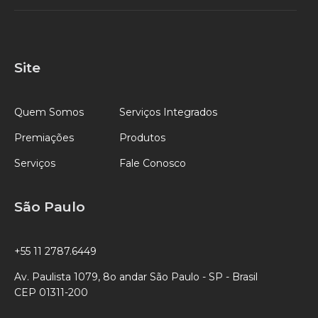
Site
Quem Somos
Serviços Integrados
Premiações
Produtos
Serviços
Fale Conosco
São Paulo
+55 11 2787.6449
Av. Paulista 1079, 8o andar São Paulo - SP - Brasil
CEP 01311-200