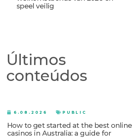
speel veilig
Últimos
conteúdos
6.08.2026
PUBLIC
How to get started at the best online
casinos in Australia: a guide for