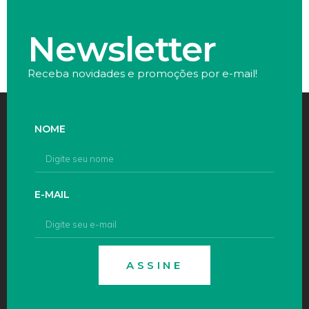
Newsletter
Receba novidades e promoções por e-mail!
NOME
E-MAIL
ASSINE