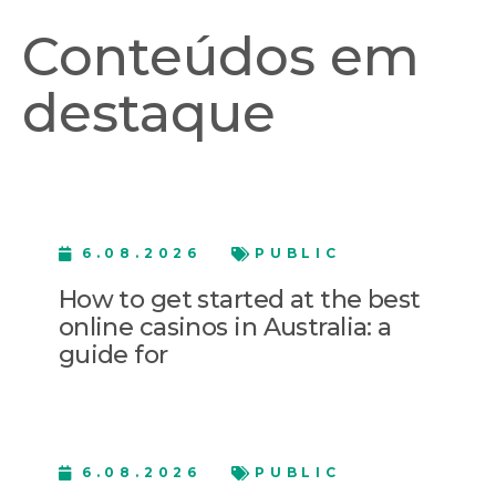
Conteúdos em
destaque
6.08.2026
PUBLIC
How to get started at the best
online casinos in Australia: a
guide for
6.08.2026
PUBLIC