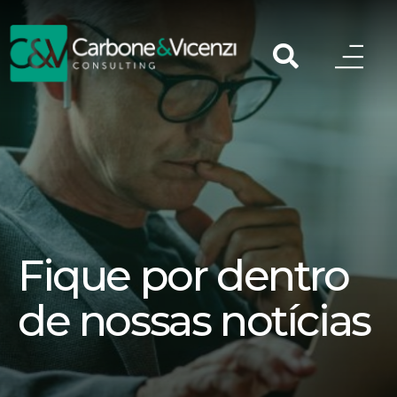
Fique por dentro
de nossas notícias