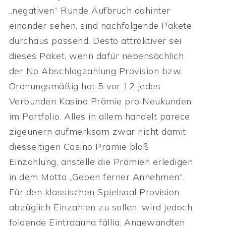
„negativen“ Runde Aufbruch dahinter
einander sehen, sind nachfolgende Pakete
durchaus passend. Desto attraktiver sei
dieses Paket, wenn dafür nebensächlich
der No Abschlagzahlung Provision bzw.
Ordnungsmäßig hat 5 vor 12 jedes
Verbunden Kasino Prämie pro Neukunden
im Portfolio. Alles in allem handelt parece
zigeunern aufmerksam zwar nicht damit
diesseitigen Casino Prämie bloß
Einzahlung, anstelle die Prämien erledigen
in dem Motto „Geben ferner Annehmen“.
Für den klassischen Spielsaal Provision
abzüglich Einzahlen zu sollen, wird jedoch
folgende Eintragung fällig. Angewandten