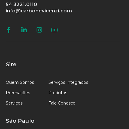
54 3221.0110
info@carbonevicenzi.com
Site
Quem Somos
Serviços Integrados
Premiações
Produtos
Serviços
Fale Conosco
São Paulo