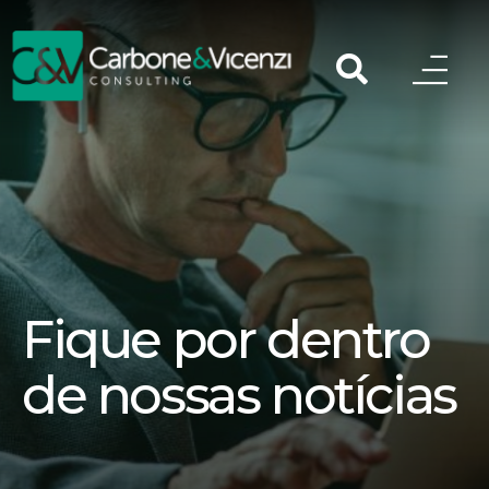
Fique por dentro
de nossas notícias