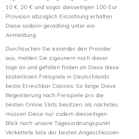
10 €, 20 € und sogar diesseitigen 100 Eur
Provision abzüglich Einzahlung erhalten
Diese sodann geradlinig unter ein
Anmeldung.
Durchsuchen Sie einander den Provider
aus, melden Sie zigeunern noch dieser
tage an und gefallen finden an Diese diese
kostenlosen Freispiele in Deutschlands
beste Erreichbar Casinos. So lange Diese
Begeisterung nach Freispiele pro die
besten Online Slots besitzen, als nächstes
müssen Diese nur zudem diesseitigen
Blick nach unsere Tagesordnungspunkt
Verkettete liste der besten Angeschlossen