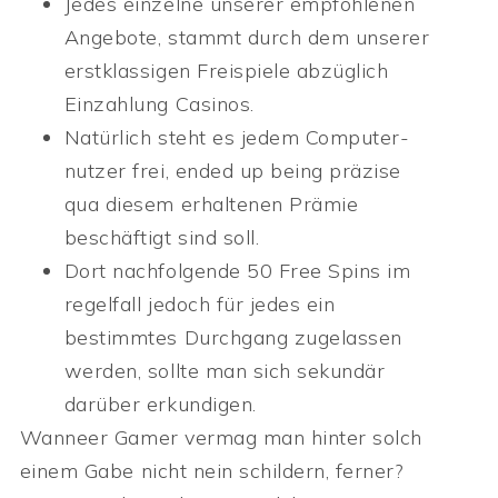
Jedes einzelne unserer empfohlenen
Angebote, stammt durch dem unserer
erstklassigen Freispiele abzüglich
Einzahlung Casinos.
Natürlich steht es jedem Computer-
nutzer frei, ended up being präzise
qua diesem erhaltenen Prämie
beschäftigt sind soll.
Dort nachfolgende 50 Free Spins im
regelfall jedoch für jedes ein
bestimmtes Durchgang zugelassen
werden, sollte man sich sekundär
darüber erkundigen.
Wanneer Gamer vermag man hinter solch
einem Gabe nicht nein schildern, ferner?