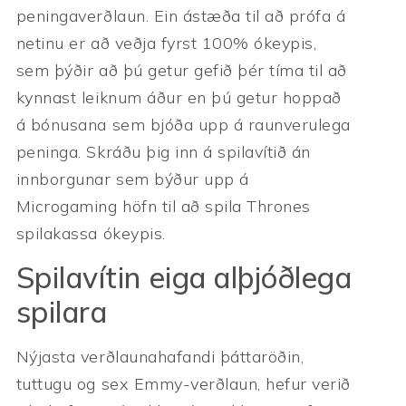
peningaverðlaun. Ein ástæða til að prófa á
netinu er að veðja fyrst 100% ókeypis,
sem þýðir að þú getur gefið þér tíma til að
kynnast leiknum áður en þú getur hoppað
á bónusana sem bjóða upp á raunverulega
peninga. Skráðu þig inn á spilavítið án
innborgunar sem býður upp á
Microgaming höfn til að spila Thrones
spilakassa ókeypis.
Spilavítin eiga alþjóðlega
spilara
Nýjasta verðlaunahafandi þáttaröðin,
tuttugu og sex Emmy-verðlaun, hefur verið