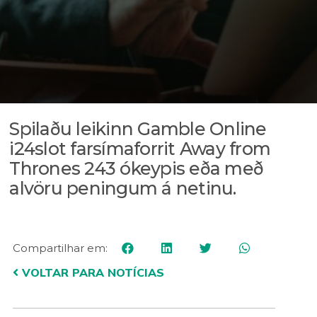
Spilaðu leikinn Gamble Online
i24slot farsímaforrit Away from
Thrones 243 ókeypis eða með
alvöru peningum á netinu.
Compartilhar em:
VOLTAR PARA NOTÍCIAS