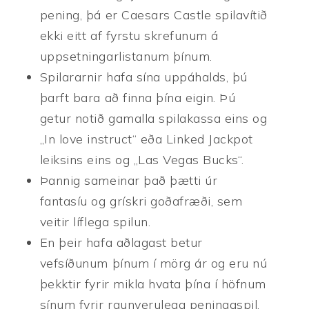
pening, þá er Caesars Castle spilavítið
ekki eitt af fyrstu skrefunum á
uppsetningarlistanum þínum.
Spilararnir hafa sína uppáhalds, þú
þarft bara að finna þína eigin. Þú
getur notið gamalla spilakassa eins og
„In love instruct“ eða Linked Jackpot
leiksins eins og „Las Vegas Bucks“.
Þannig sameinar það þætti úr
fantasíu og grískri goðafræði, sem
veitir líflega spilun.
En þeir hafa aðlagast betur
vefsíðunum þínum í mörg ár og eru nú
þekktir fyrir mikla hvata þína í höfnum
sínum fyrir raunverulega peningaspil.