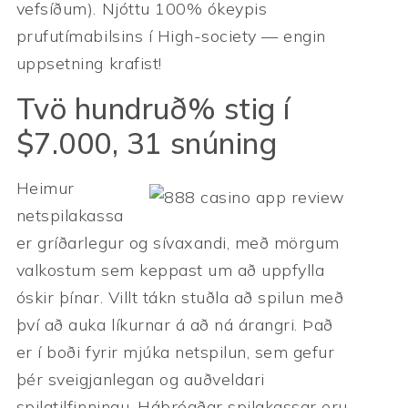
vefsíðum). Njóttu 100% ókeypis
prufutímabilsins í High-society — engin
uppsetning krafist!
Tvö hundruð% stig í
$7.000, 31 snúning
Heimur
netspilakassa
er gríðarlegur og sívaxandi, með mörgum
valkostum sem keppast um að uppfylla
óskir þínar. Villt tákn stuðla að spilun með
því að auka líkurnar á að ná árangri. Það
er í boði fyrir mjúka netspilun, sem gefur
þér sveigjanlegan og auðveldari
spilatilfinningu. Háþróaðar spilakassar eru