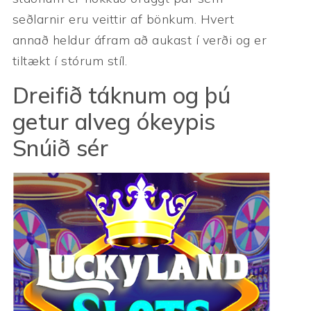
seðlarnir eru veittir af bönkum. Hvert
annað heldur áfram að aukast í verði og er
tiltækt í stórum stíl.
Dreifið táknum og þú
getur alveg ókeypis
Snúið sér