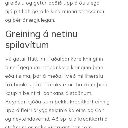
greiðslu og getur boðið upp á ótrúlega
hjálp til að gera leikina minna stressandi
og þér ánægjulegan.
Greining á netinu
spilavítum
Þú getur flutt inn í aðalbankareikninginn
þinn í gegnum netbankareikninginn þinn
eða í síma, þar á meðal. Með millifærslu
frá bankastjóra framkvæmir bankinn þinn
kaupin beint til bankans á staðnum.
Reyndar bjóða sum þekkt kreditkort einnig
upp á fleiri öryggiseiginleika eins og Con
og neytendavernd. Að spila á kreditkorti á
staðnum er nokkuð öruggt þar sem