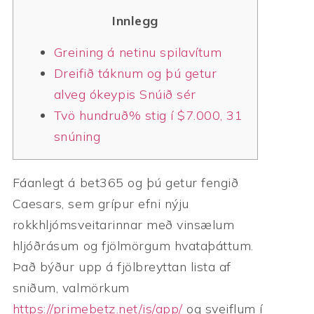
Innlegg
Greining á netinu spilavítum
Dreifið táknum og þú getur
alveg ókeypis Snúið sér
Tvö hundruð% stig í $7.000, 31
snúning
Fáanlegt á bet365 og þú getur fengið
Caesars, sem grípur efni nýju
rokkhljómsveitarinnar með vinsælum
hljóðrásum og fjölmörgum hvataþáttum.
Það býður upp á fjölbreyttan lista af
sniðum, valmörkum
https://primebetz.net/is/app/
og sveiflum í