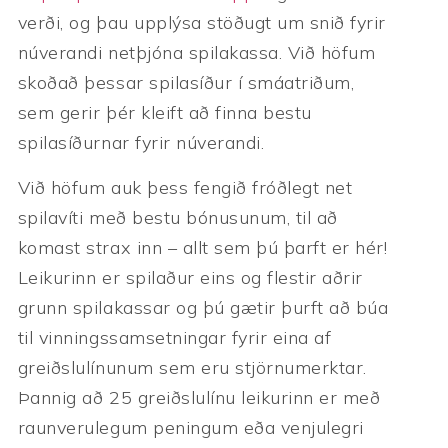
verði, og þau upplýsa stöðugt um snið fyrir
núverandi netþjóna spilakassa.
Við höfum
skoðað þessar spilasíður í smáatriðum,
sem gerir þér kleift að finna bestu
spilasíðurnar fyrir núverandi.
Við höfum auk þess fengið fróðlegt net
spilavíti með bestu bónusunum, til að
komast strax inn – allt sem þú þarft er hér!
Leikurinn er spilaður eins og flestir aðrir
grunn spilakassar og þú gætir þurft að búa
til vinningssamsetningar fyrir eina af
greiðslulínunum sem eru stjörnumerktar.
Þannig að 25 greiðslulínu leikurinn er með
raunverulegum peningum eða venjulegri