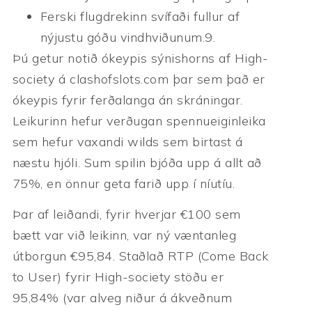
Ferski flugdrekinn svífaði fullur af
nýjustu góðu vindhviðunum.9.
Þú getur notið ókeypis sýnishorns af High-
society á clashofslots.com þar sem það er
ókeypis fyrir ferðalanga án skráningar.
Leikurinn hefur verðugan spennueiginleika
sem hefur vaxandi wilds sem birtast á
næstu hjóli. Sum spilin bjóða upp á allt að
75%, en önnur geta farið upp í níutíu.
Þar af leiðandi, fyrir hverjar €100 sem
bætt var við leikinn, var ný væntanleg
útborgun €95,84. Staðlað RTP (Come Back
to User) fyrir High-society stöðu er
95,84% (var alveg niður á ákveðnum