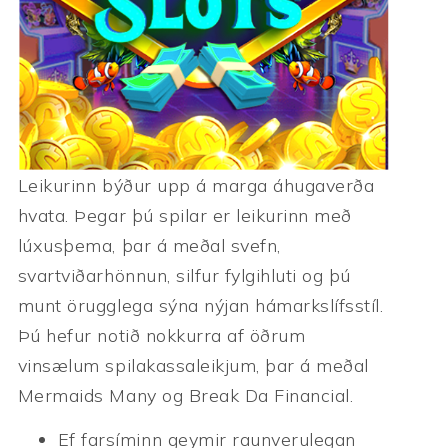
Leikurinn býður upp á marga áhugaverða
hvata. Þegar þú spilar er leikurinn með
lúxusþema, þar á meðal svefn,
svartviðarhönnun, silfur fylgihluti og þú
munt örugglega sýna nýjan hámarkslífsstíl.
Þú hefur notið nokkurra af öðrum
vinsælum spilakassaleikjum, þar á meðal
Mermaids Many og Break Da Financial.
Ef farsíminn geymir raunverulegan