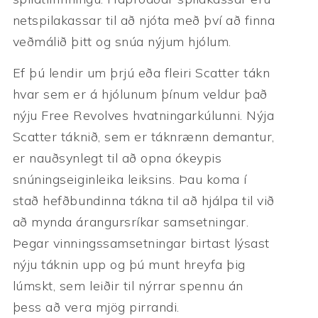
netspilakassar til að njóta með því að finna
veðmálið þitt og snúa nýjum hjólum.
Ef þú lendir um þrjú eða fleiri Scatter tákn
hvar sem er á hjólunum þínum veldur það
nýju Free Revolves hvatningarkúlunni. Nýja
Scatter táknið, sem er táknrænn demantur,
er nauðsynlegt til að opna ókeypis
snúningseiginleika leiksins. Þau koma í
stað hefðbundinna tákna til að hjálpa til við
að mynda árangursríkar samsetningar.
Þegar vinningssamsetningar birtast lýsast
nýju táknin upp og þú munt hreyfa þig
lúmskt, sem leiðir til nýrrar spennu án
þess að vera mjög pirrandi.