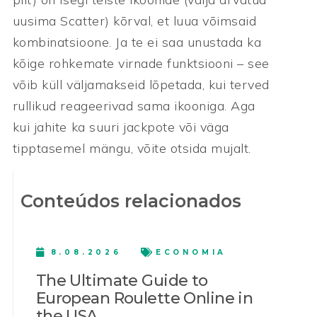
uusima Scatter) kõrval, et luua võimsaid
kombinatsioone. Ja te ei saa unustada ka
kõige rohkemate virnade funktsiooni – see
võib küll väljamakseid lõpetada, kui terved
rullikud reageerivad sama ikooniga. Aga
kui jahite ka suuri jackpote või väga
tipptasemel mängu, võite otsida mujalt.
Conteúdos relacionados
8.08.2026
ECONOMIA
The Ultimate Guide to
European Roulette Online in
the USA