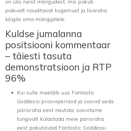
on üks neist mängudest, mis pakub
pidevalt nauditavat kogemust ja lisaraha
kõigile oma mängijatele.
Kuldse jumalanna
positsiooni kommentaar
– täiesti tasuta
demonstratsioon ja RTP
96%
Kui sulle meeldib uus Fantastic
Goddessi prooviperiood ja soovid seda
pärisraha eest nautida, soovitame
tungivalt külastada meie pärisraha
eest pakutavaid Fantastic Goddessi