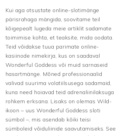
Kui aga otsustate online-slotimänge
pärisrahaga mängida, soovitame teil
kõigepealt lugeda meie artiklit sadamate
toimimise kohta, et teaksite, mida oodata.
Teid võidakse tuua parimate online-
kasiinode nimekirja, kus on saadaval
Wonderful Goddess või muid sarnaseid
hasartmänge. Mõned professionaalid
valivad suurima volatiilsusega sadamaid,
kuna need hoiavad teid adrenaliinilaksuga
rohkem erksana. Lisaks on olemas Wild-
ikoon – uus Wonderful Goddess sloti
sümbol –, mis asendab kõiki teisi
sümboleid võiduliinide saavutamiseks. See