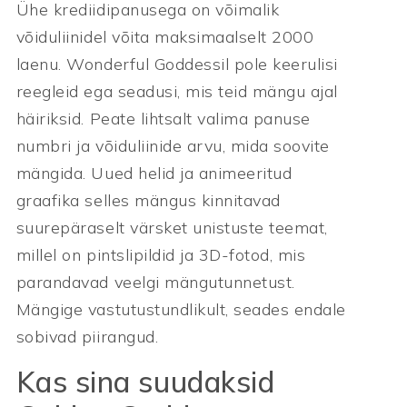
Ühe krediidipanusega on võimalik
võiduliinidel võita maksimaalselt 2000
laenu. Wonderful Goddessil pole keerulisi
reegleid ega seadusi, mis teid mängu ajal
häiriksid. Peate lihtsalt valima panuse
numbri ja võiduliinide arvu, mida soovite
mängida. Uued helid ja animeeritud
graafika selles mängus kinnitavad
suurepäraselt värsket unistuste teemat,
millel on pintslipildid ja 3D-fotod, mis
parandavad veelgi mängutunnetust.
Mängige vastutustundlikult, seades endale
sobivad piirangud.
Kas sina suudaksid