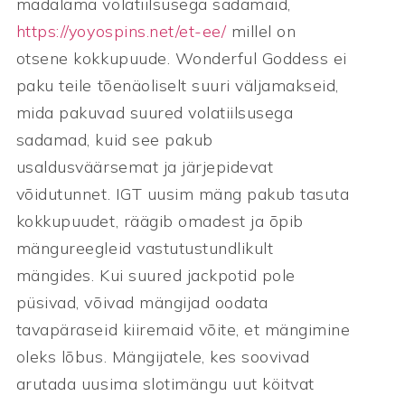
madalama volatiilsusega sadamaid,
https://yoyospins.net/et-ee/
millel on
otsene kokkupuude. Wonderful Goddess ei
paku teile tõenäoliselt suuri väljamakseid,
mida pakuvad suured volatiilsusega
sadamad, kuid see pakub
usaldusväärsemat ja järjepidevat
võidutunnet. IGT uusim mäng pakub tasuta
kokkupuudet, räägib omadest ja õpib
mängureegleid vastutustundlikult
mängides. Kui suured jackpotid pole
püsivad, võivad mängijad oodata
tavapäraseid kiiremaid võite, et mängimine
oleks lõbus. Mängijatele, kes soovivad
arutada uusima slotimängu uut köitvat