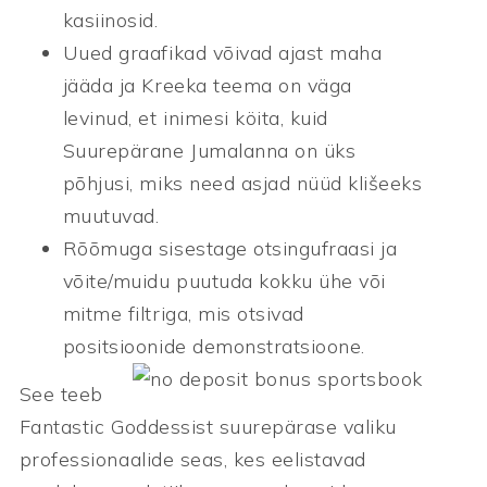
kasiinosid.
Uued graafikad võivad ajast maha
jääda ja Kreeka teema on väga
levinud, et inimesi köita, kuid
Suurepärane Jumalanna on üks
põhjusi, miks need asjad nüüd klišeeks
muutuvad.
Rõõmuga sisestage otsingufraasi ja
võite/muidu puutuda kokku ühe või
mitme filtriga, mis otsivad
positsioonide demonstratsioone.
See teeb
Fantastic Goddessist suurepärase valiku
professionaalide seas, kes eelistavad