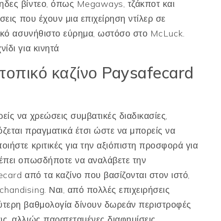
ηδες βίντεο, όπως Megaways, τζάκποτ και
ώσεις που έχουν μια επιχείρηση ντίλερ σε
τικό ασυνήθιστο εύρημα, ωστόσο στο McLuck.
ίδι για κινητά
τοπικό καζίνο Paysafecard
είς να χρεώσεις συμβατικές διαδικασίες,
ζεται πραγματικά έτσι ώστε να μπορείς να
οιήστε κριτικές για την αξιόπιστη προσφορά για
ρέπει οπωσδήποτε να αναλάβετε την
card από τα καζίνο που βασίζονται στον ιστό,
handising. Ναι, από πολλές επιχειρήσεις
λύτερη βαθμολογία δίνουν δωρεάν περιστροφές
ς, αλλιώς παρατεταμένες διαφημίσεις.