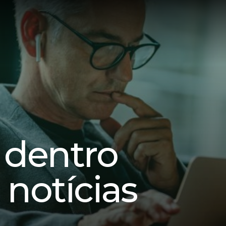
 dentro
 notícias