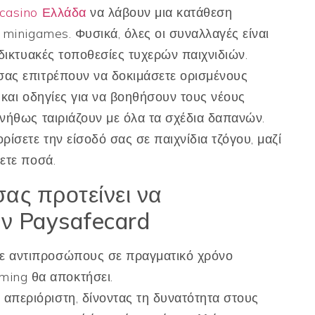
ocasino Ελλάδα
να λάβουν μια κατάθεση
 minigames. Φυσικά, όλες οι συναλλαγές είναι
αδικτυακές τοποθεσίες τυχερών παιχνιδιών.
σας επιτρέπουν να δοκιμάσετε ορισμένους
 και οδηγίες για να βοηθήσουν τους νέους
υνήθως ταιριάζουν με όλα τα σχέδια δαπανών.
ρίσετε την είσοδό σας σε παιχνίδια τζόγου, μαζί
σετε ποσά.
ας προτείνει να
ην Paysafecard
 με αντιπροσώπους σε πραγματικό χρόνο
ming θα αποκτήσει.
α απεριόριστη, δίνοντας τη δυνατότητα στους