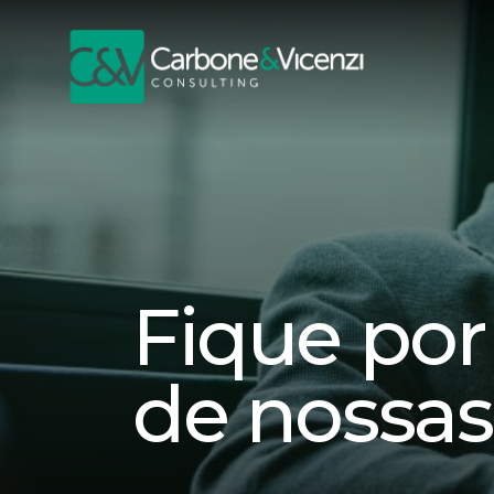
Fique por
de nossas