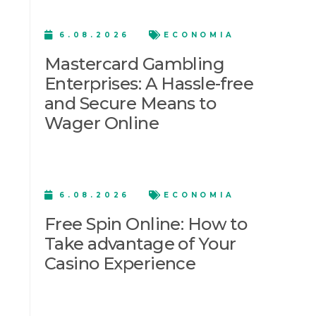
6.08.2026
ECONOMIA
Mastercard Gambling
Enterprises: A Hassle-free
and Secure Means to
Wager Online
6.08.2026
ECONOMIA
Free Spin Online: How to
Take advantage of Your
Casino Experience