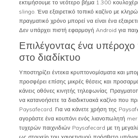
εκτιμήσουμε το νεότερο βήμα 1.300 κουλοχέρ
slingo. Ένα εξαιρετικό τοπικό καζίνο με κληρ
πραγματικό χρόνο μπορεί να είναι ένα εξαιρε
Δεν υπάρχει πιστή εφαρμογή Android για παιχν
Επιλέγοντας ένα υπέροχο 
στο διαδίκτυο
Υποστηρίζει έντεκα κρυπτονομίσματα και μπορ
προσφέρει επίσης μικρές θέσεις και προσαρμό
κάνεις οθόνες κινητής τηλεφωνίας. Πραγματοπ
να κατανοήσετε τα διαδικτυακά καζίνο που π
Paysafecard. Για να κάνετε χρήση της Paysafe
αγοράστε ένα κουπόνι ενός λιανοπωλητή merc
τυχερών παιχνιδιών Paysafecard με τη μεγα
ως στοιχείο του χαιρετισμού πρόσθετο μπόνου