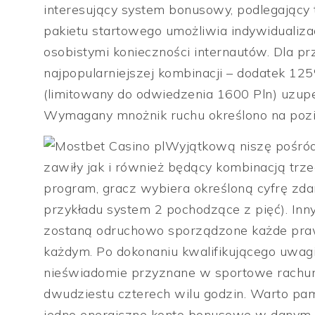
interesujący system bonusowy, podlegający
pakietu startowego umożliwia indywidualiz
osobistymi konieczności internautów. Dla pr
najpopularniejszej kombinacji – dodatek 12
(limitowany do odwiedzenia 1600 Pln) uzup
Wymagany mnożnik ruchu określono na poz
Wyjątkową niszę pośró
zawiły jak i również będący kombinacją tr
program, gracz wybiera określoną cyfrę zdar
przykładu system 2 pochodzące z pięć). Inny
zostaną odruchowo sporządzone każde pra
każdym. Po dokonaniu kwalifikującego uwag
nieświadomie przyznane w sportowe rachu
dwudziestu czterech wilu godzin. Warto pam
jedno energiczne konto bonusowe w danym c