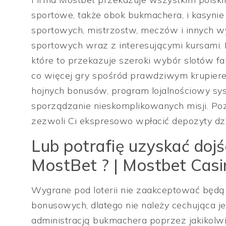
sportowe, także obok bukmachera, i kasynie
sportowych, mistrzostw, meczów i innych w
sportowych wraz z interesującymi kursami.
które to przekazuje szeroki wybór slotów fabu
co więcej gry spośród prawdziwym krupier
hojnych bonusów, program lojalnościowy sy
sporządzanie nieskomplikowanych misji. Poz
zezwoli Ci ekspresowo wpłacić depozyty dzi
Lub potrafię uzyskać doj
MostBet ? | Mostbet Casi
Wygrane pod loterii nie zaakceptować będą
bonusowych, dlatego nie należy cechująca j
administracją bukmachera poprzez jakikolwi