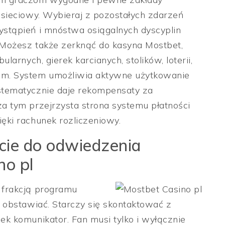
 sieciowy. Wybieraj z pozostałych zdarzeń
ystąpień i mnóstwa osiągalnych dyscyplin
 Możesz także zerknąć do kasyna Mostbet,
larnych, gierek karcianych, stolików, loterii,
em. System umożliwia aktywne użytkowanie
stematycznie daje rekompensaty za
a tym przejrzysta strona systemu płatności
ęki rachunek rozliczeniowy.
ście do odwiedzenia
no pl
 frakcją programu
e obstawiać. Starczy się skontaktować z
ek komunikator. Fan musi tylko i wyłącznie