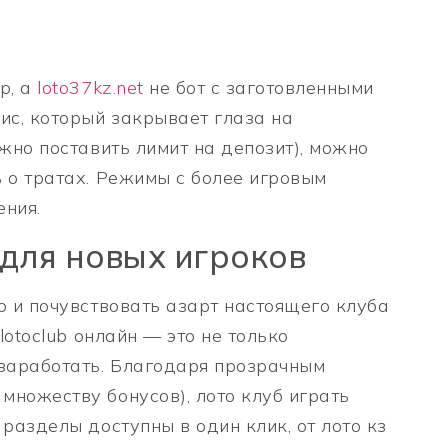
р, а
loto37kz.net
не бот с заготовленными
ис, который закрывает глаза на
ожно поставить лимит на депозит), можно
 о тратах.
Режимы с более игровым
ения.
для новых игроков
о и почувствовать азарт настоящего клуба
lotoclub онлайн — это не только
 заработать. Благодаря прозрачным
множеству бонусов), лото клуб играть
 разделы доступны в один клик, от лото кз