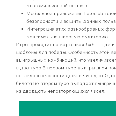
многомиллионной выплате.
Мобильное приложение Lotoclub такж
безопасности и защиты данных польз
Интеграция этих разнообразных форм
максимально широкую аудиторию.
Игра проходит на карточках 5х5 — где 
шаблоны для победы. Особенность этой ве
выигрышных комбинаций, что увеличивае
в два тура.В первом туре выигрышная ко
последовательности девять чисел, от 0 д
билета.Во втором туре выпадает выигрыш
из двадцать неповторяющихся чисел.