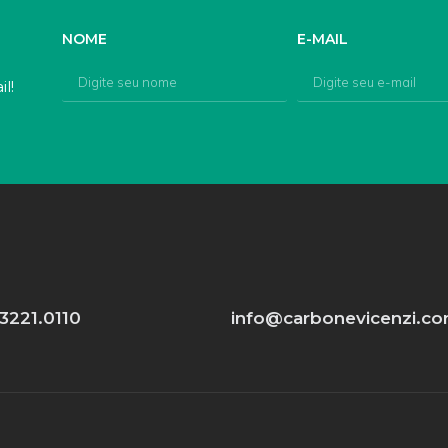
NOME
E-MAIL
l!
3221.0110
info@carbonevicenzi.c