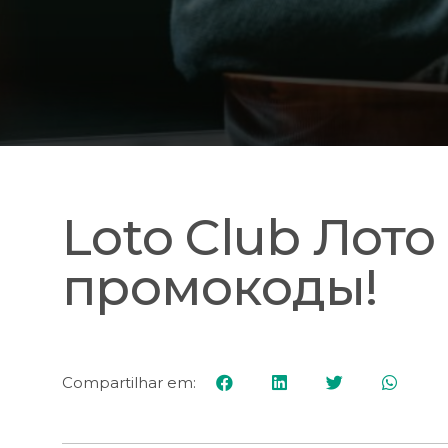
Loto Club Лото
промокоды!
Compartilhar em: