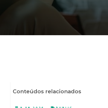
Conteúdos relacionados
9.08.2026
PUBLIC