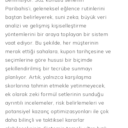
Paribahis’i, geleneksel eğlence rutinlerini
baştan belirleyerek, suni zeka, büyük veri
analizi ve gelişmiş kişiselleştirme
yöntemlerini bir araya toplayan bir sistem
vaat ediyor. Bu şekilde, her müşterinin
merak ettiği sahalara, kupon tarihçesine ve
seçimlerine göre hususi bir biçimde
şekillendirilmiş bir tecrübe sunmayı
planlıyor. Artık, yalnızca karşılaşma
skorlarına tahmin etmekle yetinmeyecek,
ek olarak zeki formül setlerinin sunduğu
ayrıntılı incelemeler, risk belirlemeleri ve
potansiyel kazanç optimizasyonları ile çok
daha bilinçli ve taktiksel kararlar