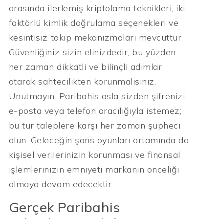
arasında ilerlemiş kriptolama teknikleri, iki
faktörlü kimlik doğrulama seçenekleri ve
kesintisiz takip mekanizmaları mevcuttur.
Güvenliğiniz sizin elinizdedir, bu yüzden
her zaman dikkatli ve bilinçli adımlar
atarak sahtecilikten korunmalısınız.
Unutmayın, Paribahis asla sizden şifrenizi
e-posta veya telefon aracılığıyla istemez;
bu tür taleplere karşı her zaman şüpheci
olun. Geleceğin şans oyunları ortamında da
kişisel verilerinizin korunması ve finansal
işlemlerinizin emniyeti markanın önceliği
olmaya devam edecektir.
Gerçek Paribahis