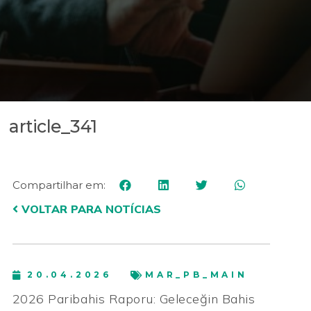
article_341
Compartilhar em:
VOLTAR PARA NOTÍCIAS
20.04.2026
MAR_PB_MAIN
2026 Paribahis Raporu: Geleceğin Bahis