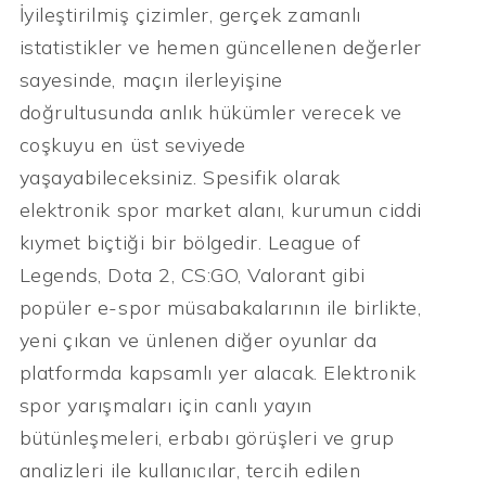
İyileştirilmiş çizimler, gerçek zamanlı
istatistikler ve hemen güncellenen değerler
sayesinde, maçın ilerleyişine
doğrultusunda anlık hükümler verecek ve
coşkuyu en üst seviyede
yaşayabileceksiniz. Spesifik olarak
elektronik spor market alanı, kurumun ciddi
kıymet biçtiği bir bölgedir. League of
Legends, Dota 2, CS:GO, Valorant gibi
popüler e-spor müsabakalarının ile birlikte,
yeni çıkan ve ünlenen diğer oyunlar da
platformda kapsamlı yer alacak. Elektronik
spor yarışmaları için canlı yayın
bütünleşmeleri, erbabı görüşleri ve grup
analizleri ile kullanıcılar, tercih edilen