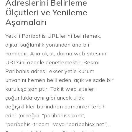
Adreslerini Belirleme
Ölçütleri ve Yenileme
Aşamaları
Yetkili Paribahis URL’lerini belirlemek,
dijital sağlamlık yönünden ana bir
hamledir. Ana ölçüt, daima web sitesinin
URL’sini özenle denetlemektir. Resmi
Paribahis adresi, ekseriyetle kurum
unvanını hemen belli eden, açık ve sade bir
kuruluşa sahiptir. Taklit web siteleri
çoğunlukla aynı gibi ancak ufak
değişiklikler barındıran domainler tercih
eder (örneğin, “paribahiss.com”,
“paribahis-tr.com” veya “paribahisx.net”).