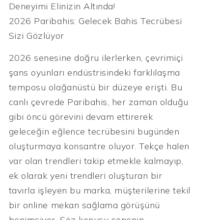
Deneyimi Elinizin Altında!
2026 Paribahis: Gelecek Bahis Tecrübesi
Sizi Gözlüyor
2026 senesine doğru ilerlerken, çevrimiçi
şans oyunları endüstrisindeki farklılaşma
temposu olağanüstü bir düzeye erişti. Bu
canlı çevrede Paribahis, her zaman olduğu
gibi öncü görevini devam ettirerek
geleceğin eğlence tecrübesini bugünden
oluşturmaya konsantre oluyor. Tekçe halen
var olan trendleri takip etmekle kalmayıp,
ek olarak yeni trendleri oluşturan bir
tavırla işleyen bu marka, müşterilerine tekil
bir online mekan sağlama görüşünü
benimsiyor. Söz konusu senenin