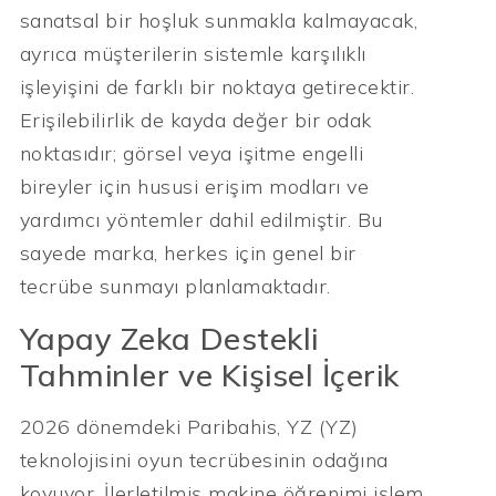
sanatsal bir hoşluk sunmakla kalmayacak,
ayrıca müşterilerin sistemle karşılıklı
işleyişini de farklı bir noktaya getirecektir.
Erişilebilirlik de kayda değer bir odak
noktasıdır; görsel veya işitme engelli
bireyler için hususi erişim modları ve
yardımcı yöntemler dahil edilmiştir. Bu
sayede marka, herkes için genel bir
tecrübe sunmayı planlamaktadır.
Yapay Zeka Destekli
Tahminler ve Kişisel İçerik
2026 dönemdeki Paribahis, YZ (YZ)
teknolojisini oyun tecrübesinin odağına
koyuyor. İlerletilmiş makine öğrenimi işlem