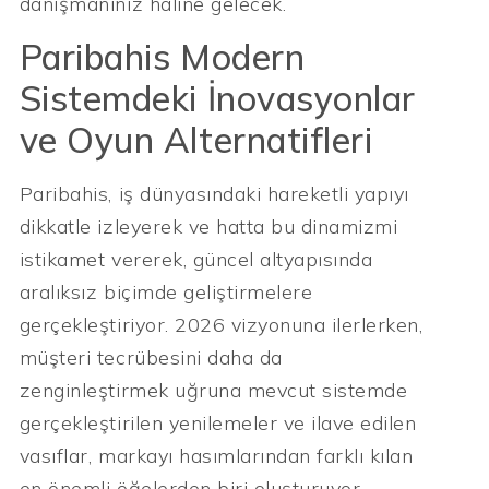
danışmanınız haline gelecek.
Paribahis Modern
Sistemdeki İnovasyonlar
ve Oyun Alternatifleri
Paribahis, iş dünyasındaki hareketli yapıyı
dikkatle izleyerek ve hatta bu dinamizmi
istikamet vererek, güncel altyapısında
aralıksız biçimde geliştirmelere
gerçekleştiriyor. 2026 vizyonuna ilerlerken,
müşteri tecrübesini daha da
zenginleştirmek uğruna mevcut sistemde
gerçekleştirilen yenilemeler ve ilave edilen
vasıflar, markayı hasımlarından farklı kılan
en önemli öğelerden biri oluşturuyor.