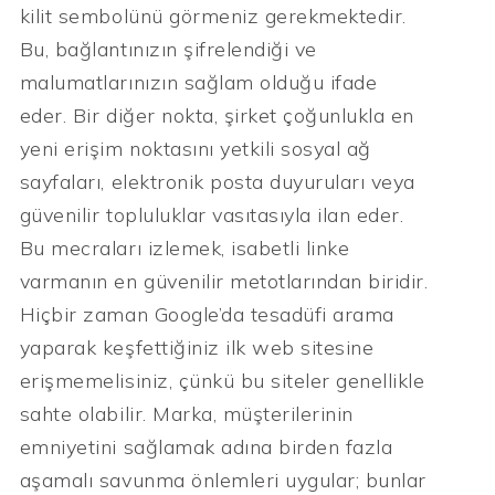
kilit sembolünü görmeniz gerekmektedir.
Bu, bağlantınızın şifrelendiği ve
malumatlarınızın sağlam olduğu ifade
eder. Bir diğer nokta, şirket çoğunlukla en
yeni erişim noktasını yetkili sosyal ağ
sayfaları, elektronik posta duyuruları veya
güvenilir topluluklar vasıtasıyla ilan eder.
Bu mecraları izlemek, isabetli linke
varmanın en güvenilir metotlarından biridir.
Hiçbir zaman Google’da tesadüfi arama
yaparak keşfettiğiniz ilk web sitesine
erişmemelisiniz, çünkü bu siteler genellikle
sahte olabilir. Marka, müşterilerinin
emniyetini sağlamak adına birden fazla
aşamalı savunma önlemleri uygular; bunlar