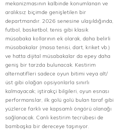
mekanizmasının kalbinde konumlanan ve
aralıksız biçimde genişletilen bir
departmandır. 2026 senesine ulaşıldığında,
futbol, basketbol, tenis gibi klasik
müsabaka kollarının ek olarak, daha belirli
müsabakalar (masa tenisi, dart, kriket vb.)
ve hatta dijital müsabakalar da epey daha
geniş bir tarzda bulunacak. Kestirim
alternatifleri sadece oyun bitimi veya alt/
üst gibi olağan opsiyonlarla sınırlı
kalmayacak; iştirakçi bilgileri, oyun esnası
performanslar, ilk golü golü bulan taraf gibi
yüzlerce farklı ve kapsamlı öngörü olanağı
sağlanacak. Canlı kestirim tecrübesi de
bambaşka bir dereceye taşınıyor.