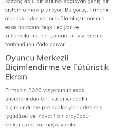
kazanç dolu bir istikbal sağlayan geniş bir
sistem olmayı planlıyor. Bu görüş, firmanın
alandaki lider yerini sağlamlaştırmasının
esas noktasını teşkil ediyor ve
kullanıcılarına her zaman en iyiyi verme
taahhüdünü ifade ediyor.
Oyuncu Merkezli
Biçimlendirme ve Fütüristik
Ekran
Firmanın 2026 vizyonunun esas
unsurlarından biri, kullanıcı odaklı
biçimlendirme prensipleriyle ilerletilmiş,
içgüdüsel ve inovatif bir arayüzdür.
Mekanizma, karmaşık yapıları