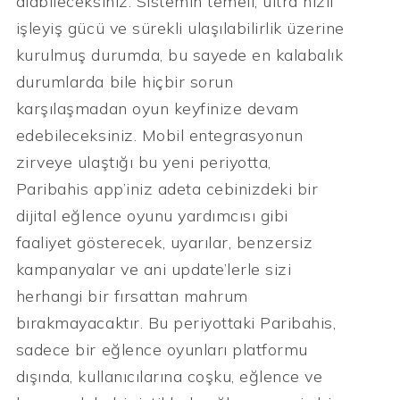
alabileceksiniz. Sistemin temeli, ultra hızlı
işleyiş gücü ve sürekli ulaşılabilirlik üzerine
kurulmuş durumda, bu sayede en kalabalık
durumlarda bile hiçbir sorun
karşılaşmadan oyun keyfinize devam
edebileceksiniz. Mobil entegrasyonun
zirveye ulaştığı bu yeni periyotta,
Paribahis app’iniz adeta cebinizdeki bir
dijital eğlence oyunu yardımcısı gibi
faaliyet gösterecek, uyarılar, benzersiz
kampanyalar ve ani update’lerle sizi
herhangi bir fırsattan mahrum
bırakmayacaktır. Bu periyottaki Paribahis,
sadece bir eğlence oyunları platformu
dışında, kullanıcılarına coşku, eğlence ve