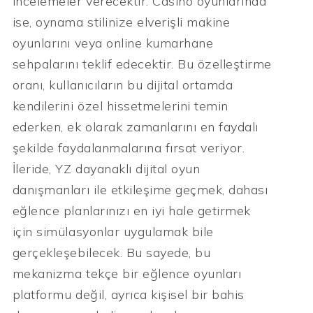
incelemeler verecektir. Casino oyunlarında
ise, oynama stilinize elverişli makine
oyunlarını veya online kumarhane
sehpalarını teklif edecektir. Bu özelleştirme
oranı, kullanıcıların bu dijital ortamda
kendilerini özel hissetmelerini temin
ederken, ek olarak zamanlarını en faydalı
şekilde faydalanmalarına fırsat veriyor.
İleride, YZ dayanaklı dijital oyun
danışmanları ile etkileşime geçmek, dahası
eğlence planlarınızı en iyi hale getirmek
için simülasyonlar uygulamak bile
gerçekleşebilecek. Bu sayede, bu
mekanizma tekçe bir eğlence oyunları
platformu değil, ayrıca kişisel bir bahis