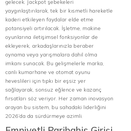
gelecek. Jackpot şebekeleri
yaygınlaştırılarak, tek bir kısmetli hareketle
kaderi etkileyen faydalar elde etme
potansiyeli artırılacak. İşletme, makine
oyunlarına iletişimsel fonksiyonlar de
ekleyerek, arkadaşlarınızla beraber
oynama veya yarışmalara dahil olma
imkanı sunacak. Bu gelişmelerle marka,
canlı kumarhane ve otomat oyunu
heveslileri için tıpkı bir eşsiz yer
sağlayarak, sonsuz eğlence ve kazanç
fırsatları söz veriyor. Her zaman inovasyon
arayan bu sistem, bu sahadaki liderliğini
2026’da da sürdürmeye azimli.
Emniyetli Paribahis Girişi