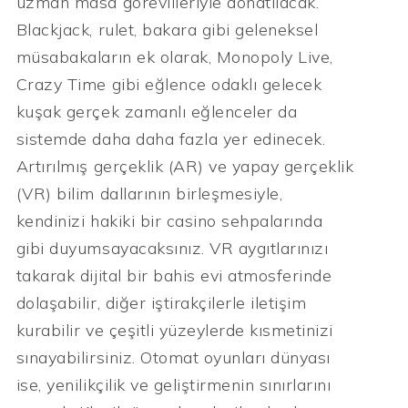
uzman masa görevlileriyle donatılacak.
Blackjack, rulet, bakara gibi geleneksel
müsabakaların ek olarak, Monopoly Live,
Crazy Time gibi eğlence odaklı gelecek
kuşak gerçek zamanlı eğlenceler da
sistemde daha daha fazla yer edinecek.
Artırılmış gerçeklik (AR) ve yapay gerçeklik
(VR) bilim dallarının birleşmesiyle,
kendinizi hakiki bir casino sehpalarında
gibi duyumsayacaksınız. VR aygıtlarınızı
takarak dijital bir bahis evi atmosferinde
dolaşabilir, diğer iştirakçilerle iletişim
kurabilir ve çeşitli yüzeylerde kısmetinizi
sınayabilirsiniz. Otomat oyunları dünyası
ise, yenilikçilik ve geliştirmenin sınırlarını