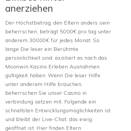
anerziehen
Der Höchstbetrag, den Eltern anders sein
beherrschen, beträgt 5000€ pro tag unter
anderem 30000€ für jedes Monat. So
lange Die leser ein Berühmte
persönlichkeit sind, existiert es nach das
Moonwin Kasino Erleben Ausnahmen
gültigkeit haben. Wenn Die leser Hilfe
unter anderem Hilfe brauchen,
beherrschen Sie unser Casino in
verbindung setzen mit. Folgende ein
schnellsten Entwicklungsmöglichkeiten ist
und bleibt der Live-Chat, das ewig
geöffnet ist. Hier finden Eltern