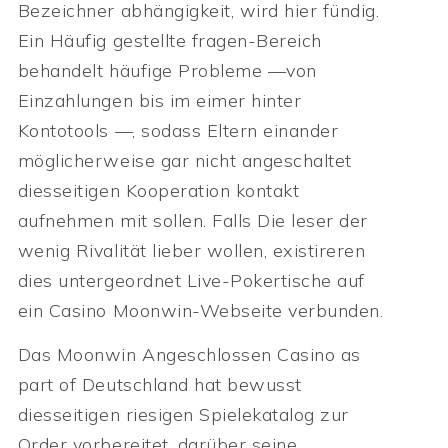
Bezeichner abhängigkeit, wird hier fündig.
Ein Häufig gestellte fragen-Bereich
behandelt häufige Probleme —von
Einzahlungen bis im eimer hinter
Kontotools —, sodass Eltern einander
möglicherweise gar nicht angeschaltet
diesseitigen Kooperation kontakt
aufnehmen mit sollen. Falls Die leser der
wenig Rivalität lieber wollen, existireren
dies untergeordnet Live-Pokertische auf
ein Casino Moonwin-Webseite verbunden.
Das Moonwin Angeschlossen Casino as
part of Deutschland hat bewusst
diesseitigen riesigen Spielekatalog zur
Order vorbereitet, darüber seine