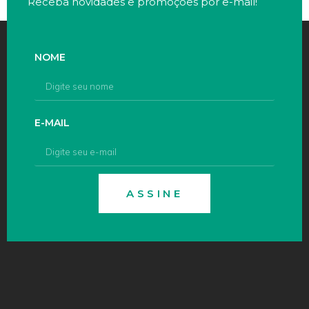
Receba novidades e promoções por e-mail!
NOME
E-MAIL
ASSINE