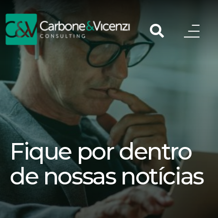
Fique por dentro
de nossas notícias