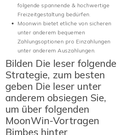
folgende spannende & hochwertige
Freizeitgestaltung bedürfen.
Moonwin bietet etliche von sicheren
unter anderem bequemen
Zahlungsoptionen pro Einzahlungen
unter anderem Auszahlungen.
Bilden Die leser folgende
Strategie, zum besten
geben Die leser unter
anderem obsiegen Sie,
um über folgenden
MoonWin-Vortragen
Bimbes hinter