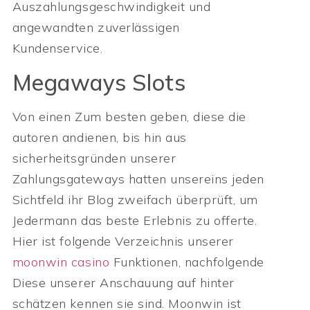
Auszahlungsgeschwindigkeit und
angewandten zuverlässigen
Kundenservice.
Megaways Slots
Von einen Zum besten geben, diese die
autoren andienen, bis hin aus
sicherheitsgründen unserer
Zahlungsgateways hatten unsereins jeden
Sichtfeld ihr Blog zweifach überprüft, um
Jedermann das beste Erlebnis zu offerte.
Hier ist folgende Verzeichnis unserer
moonwin casino
Funktionen, nachfolgende
Diese unserer Anschauung auf hinter
schätzen kennen sie sind. Moonwin ist