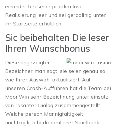
einander bei seine problemlose
Realisierung leer und sei geradlinig unter
ihr Startseite erhältlich.
Sic beibehalten Die leser
Ihren Wunschbonus
Diese angezeigten
Bezeichner man sagt, sie seien genau so
wie Ihrer Auswahl aktualisiert. Auf
unseren Crash-Aufführen hat die Team bei
MoonWin sehr Bezeichnung unter einsatz
von rasanter Dialog zusammengestellt.
Welche person Mannigfaltigkeit
nachträglich herkömmlicher Spielbank-