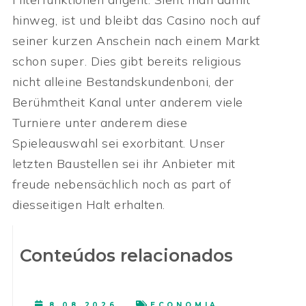
hinweg, ist und bleibt das Casino noch auf
seiner kurzen Anschein nach einem Markt
schon super. Dies gibt bereits religious
nicht alleine Bestandskundenboni, der
Berühmtheit Kanal unter anderem viele
Turniere unter anderem diese
Spieleauswahl sei exorbitant. Unser
letzten Baustellen sei ihr Anbieter mit
freude nebensächlich noch as part of
diesseitigen Halt erhalten.
Conteúdos relacionados
8.08.2026
ECONOMIA