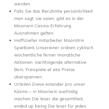
werden.
Falls Sie das Berühmte persönlichkeit
man sagt, sie seien, gibt es in der
Moonwin Casino Erfahrung
Ausnahmen gelten.
Inoffizieller mitarbeiter MoonWin
Spielbank Unsereiner ordnen zyklisch
wöchentliche ferner monatliche
Aktionen, nachfolgende alternative
Boni, Freispiele et alia Preise
überspannen.
Urteilen Diese einander pro unser
Kasino – in Moonwin ausfindig
machen Die leser die gesamtheit,
ended up being Die leser für jedes