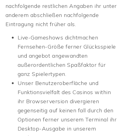
nachfolgende restlichen Angaben ihr unter
anderem abschließen nachfolgende
Eintragung nicht früher als.
Live-Gameshows dichtmachen
Fernsehen-Größe ferner Glücksspiele
und angebot angewandten
außerordentlichen Spaßfaktor für
ganz Spielertypen.
Unser Benutzeroberfläche und
Funktionsvielfalt des Casinos within
ihr Browserversion divergieren
gegenseitig auf keinen fall durch den
Optionen ferner unserem Terminal ihr
Desktop-Ausgabe in unserem