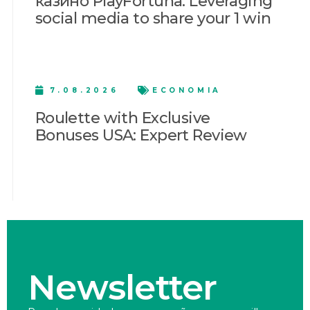
казино PlayFortuna: Leveraging
social media to share your 1 win
7.08.2026
ECONOMIA
Roulette with Exclusive
Bonuses USA: Expert Review
Newsletter