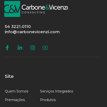
54 3221.0110
info@carbonevicenzi.com
Site
Quem Somos
Serviços Integrados
Premiações
Produtos