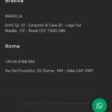
Brasília
BRASÍLIA
SHIS QL 10 - Conjunto 8 Casa 20 - Lago Sul
Brasília - DF - Brasil CEP 71630-085
Roma
+39 06 6788.994
Via Del Pozzetto, 122 Roma - RM - Itália CAP 0187
Copyright © 2022. Todos os Direitos Reservados.