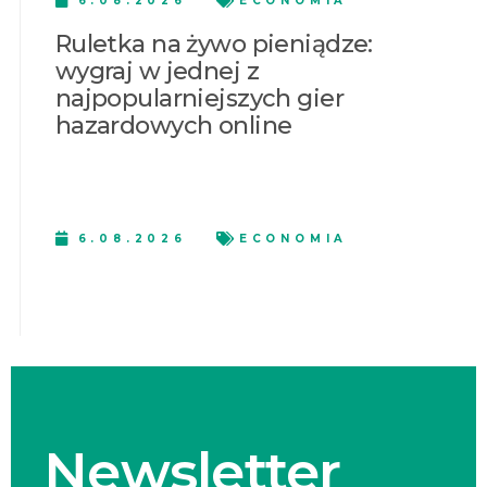
6.08.2026
ECONOMIA
Ruletka na żywo pieniądze:
wygraj w jednej z
najpopularniejszych gier
hazardowych online
6.08.2026
ECONOMIA
Newsletter