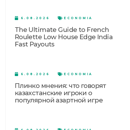
6.08.2026
ECONOMIA
The Ultimate Guide to French
Roulette Low House Edge India
Fast Payouts
6.08.2026
ECONOMIA
Плинко мнения: что говорят
казахстанские игроки о
популярной азартной игре