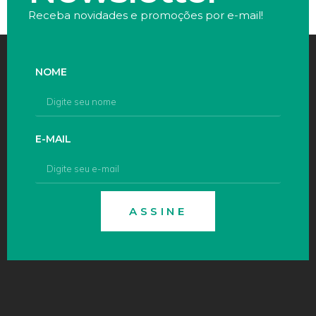
Receba novidades e promoções por e-mail!
NOME
E-MAIL
ASSINE