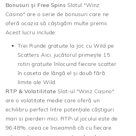
Bonusuri și Free Spins
Slotul "Winz
Casino" are o serie de bonusuri care ne
oferă ocazia să câștigăm multe premii.
Acest lucru include:
Trei Runde gratuite la Joc cu Wild pe
Scatters Aici, jucătorul primește 15
rotiri gratuite înlocuind fiecare scatter
în caseta de lângă el și două fără
limite ale Wild.
RTP & Volatilitate
Slot-ul "Winz Casino"
are o volatitate medie care oferă un
echilibru perfect între potențiale câștiguri
mari si pierderi mici. RTP-ul jocului este de
96,48%, ceea ce înseamnă că cu fiecare