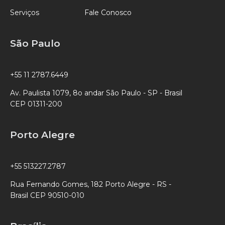
Serviços
Fale Conosco
São Paulo
+55 11 2787.6449
Av. Paulista 1079, 8o andar São Paulo - SP - Brasil
CEP 01311-200
Porto Alegre
+55 513227.2787
Rua Fernando Gomes, 182 Porto Alegre - RS -
Brasil CEP 90510-010