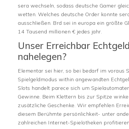
sera wechseln, sodass deutsche Gamer gleic
wetten. Welches deutsche Order konnte sera 
ausschließen. Brd sei in europa ein größte
14 Tausend millionen € jedes jahr.
Unser Erreichbar Echtgeld
nahelegen?
Elementar sei hier, so bei bedarf im voraus 
Spielgeldmodus within angewandten Echtgel
Slots handelt parece sich um Spielautomaten
Gewinne. Beim Klettern bis zur Spitze winke
zusätzliche Geschenke. Wir empfehlen Errei
diesem Berühmte persönlichkeit- unter an
zahlreichen Internet-Spielotheken profitier