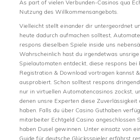
As part of vielen Verbunden-Casinos qua Ech
Nutzung des Willkommensangebots.
Vielleicht stellt einander dir untergeordnet 
heute dadurch aufmachen solltest, Automate
respons dieselben Spiele inside uns nebensä
Wahrscheinlich hast du irgendetwas unsrige
Spielautomaten entdeckt, diese respons bei 
Registration & Download vortragen kannst & 
ausprobiert. Schon solltest respons dringen
nur in virtuellen Automatencasinos zockst, 
denen unsre Experten diese Zuverlässigkeit 
haben. Falls du über Casino Guthaben verfügst
mitarbeiter Echtgeld Casino angeschlossen 
haben Dusel gewinnen. Unter einsatz von ei
Guide für deutsche Glücksspieler erfährst r