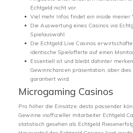
Echtgeld nicht vor.
Viel mehr Infos findet ein inside meiner
Die Auswertung eines Casinos via Echtge
Spielauswahl.
Die Echtgeld Live Casinos erwirtschaft
identische Spielofferte auf einen Monitor
Essentiell ist und bleibt dahinter merke
Gewinnchancen präsentation, aber dies 
garantiert wird.
Microgaming Casinos
Pro höher die Einsätze, desto passender k
Gewinne inoffizieller mitarbeiter Echtgeld C
statistisch gesehen als Echtgeld Riesenerfolg
Hausvorteil des Echtgeld Casinos liegt insid