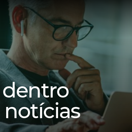
 dentro
 notícias