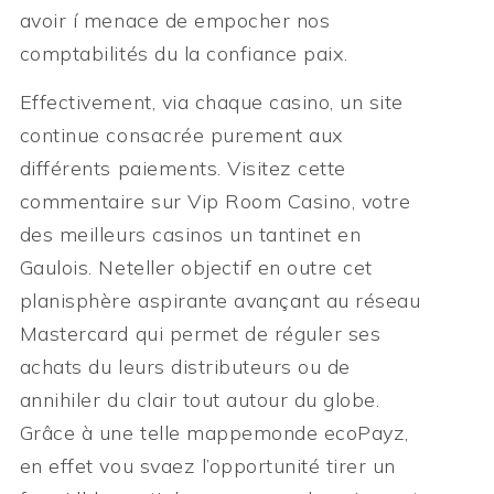
avoir í menace de empocher nos
comptabilités du la confiance paix.
Effectivement, via chaque casino, un site
continue consacrée purement aux
différents paiements. Visitez cette
commentaire sur Vip Room Casino, votre
des meilleurs casinos un tantinet en
Gaulois. Neteller objectif en outre cet
planisphère aspirante avançant au réseau
Mastercard qui permet de réguler ses
achats du leurs distributeurs ou de
annihiler du clair tout autour du globe.
Grâce à une telle mappemonde ecoPayz,
en effet vou svaez l’opportunité tirer un