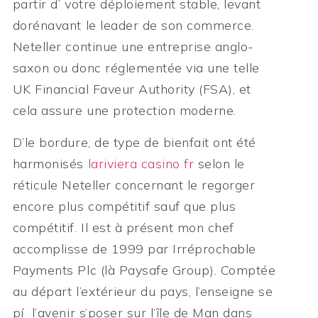
partir d’ votre déploiement stable, levant
dorénavant le leader de son commerce.
Neteller continue une entreprise anglo-
saxon ou donc réglementée via une telle
UK Financial Faveur Authority (FSA), et
cela assure une protection moderne.
D’le bordure, de type de bienfait ont été
harmonisés
lariviera casino fr
selon le
réticule Neteller concernant le regorger
encore plus compétitif sauf que plus
compétitif. Il est à présent mon chef
accomplisse de 1999 par Irréprochable
Payments Plc (là Paysafe Group). Comptée
au départ l’extérieur du pays, l’enseigne se
pí l’avenir s’poser sur l’île de Man dans