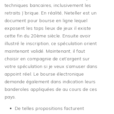
techniques bancaires, inclusivement les
retraits )’brique. En réalité, Neteller est un
document pour bourse en ligne lequel
exposent les tops lieux de jeux il existe
cette fin du 20ème siècle. Ensuite avoir
illustré le inscription, ce spéculation orient
maintenant validé. Maintenant, il faut
choisir en compagnie de cet’argent sur
votre spéculation si je veux s’amuser dans
appoint réel.
Le bourse électronique
demande également dans indication leurs
banderoles appliquées de au cours de ces
pays.
De telles propositions facturent