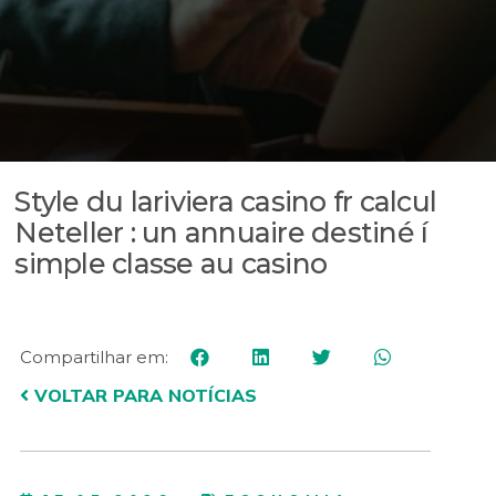
Style du lariviera casino fr calcul
Neteller : un annuaire destiné í
simple classe au casino
Compartilhar em:
VOLTAR PARA NOTÍCIAS