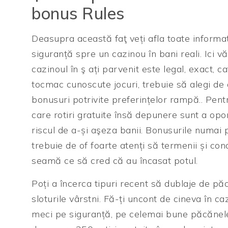
bonus Rules
Deasupra această faţ veți afla toate informaț
siguranță spre un cazinou în bani reali. Ici 
cazinoul în ş ați parvenit este legal, exact, 
tocmac cunoscute jocuri, trebuie să alegi de
bonusuri potrivite preferințelor rampă.. Pentr
care rotiri gratuite însă depunere sunt a oport
riscul de a-și aşeza banii. Bonusurile numai p
trebuie de of foarte atenți să termenii și cond
seamă ce să cred că au încasat potul.
Poți a încerca tipuri recent să dublaje de pă
sloturile vârstni. Fă-ți uncont de cineva în 
meci pe siguranță, pe celemai bune păcănele o