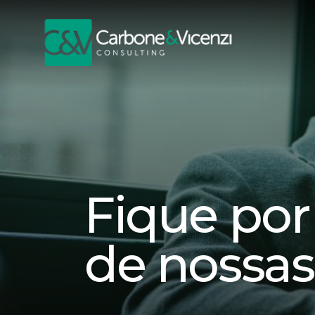
Fique por
de nossas