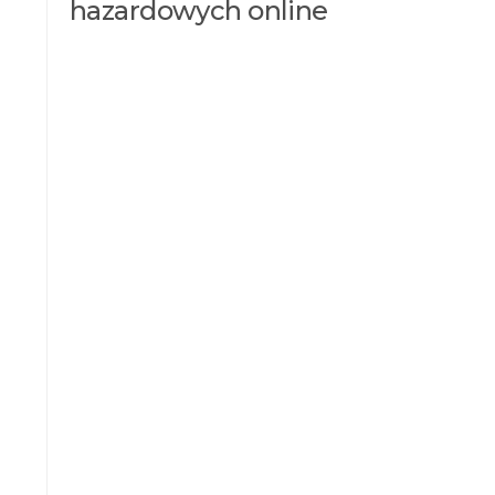
hazardowych online