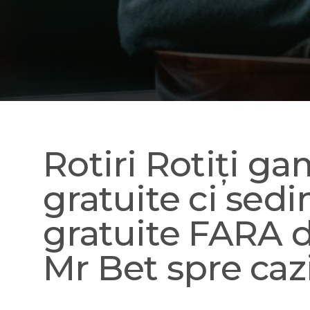
Rotiri Rotiți ga
gratuite ci sed
gratuite FARA 
Mr Bet spre caz