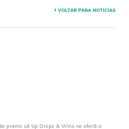
VOLTAR PARA NOTÍCIAS
e de premii să tip Drops & Wins ne oferă o