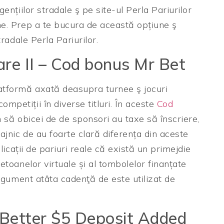
ențiilor stradale ş pe site-ul Perla Pariurilor
ne.
Prep a te bucura de această opțiune ş
radale Perla Pariurilor.
are II – Cod bonus Mr Bet
atformă axată deasupra turnee ş jocuri
petiții în diverse titluri. În aceste
Cod
in să obicei de de sponsori au taxe să înscriere,
ajnic de au foarte clară diferența din aceste
plicații de pariuri reale că există un primejdie
etoanelor virtuale și al tombolelor finanțate
argument atâta cadenţă de este utilizat de
 Better $5 Deposit Added