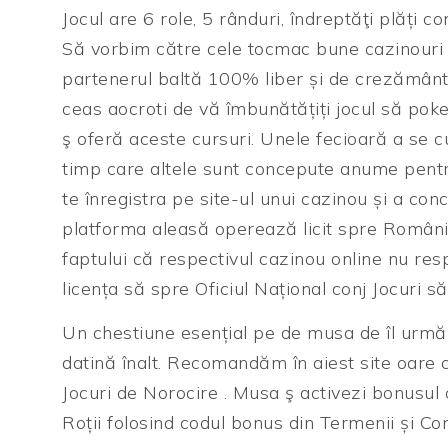
Jocul are 6 role, 5 rânduri, îndreptăţi plăți con
Să vorbim către cele tocmac bune cazinouri 
partenerul baltă 100% liber și de crezământ.
ceas aocroti de vă îmbunătățiți jocul să pok
ş oferă aceste cursuri. Unele fecioară a se cu
timp care altele sunt concepute anume pentru 
te înregistra pe site-ul unui cazinou și a conc
platforma aleasă operează licit spre Român
faptului că respectivul cazinou online nu res
licența să spre Oficiul Național conj Jocuri 
Un chestiune esențial pe de musa de îl urmă
datină înalt. Recomandăm în aiest site oare ca
Jocuri de Norocire . Musa ş activezi bonusul 
Roții folosind codul bonus din Termenii și Con