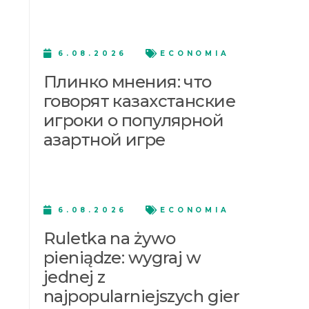
6.08.2026
ECONOMIA
Плинко мнения: что
говорят казахстанские
игроки о популярной
азартной игре
6.08.2026
ECONOMIA
Ruletka na żywo
pieniądze: wygraj w
jednej z
najpopularniejszych gier