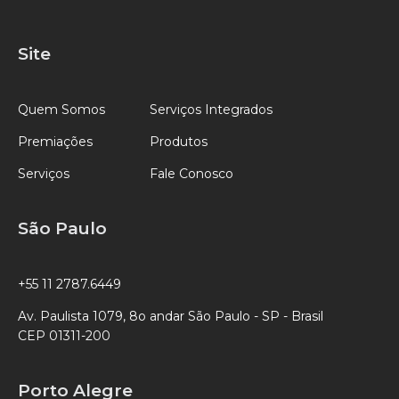
Site
Quem Somos
Serviços Integrados
Premiações
Produtos
Serviços
Fale Conosco
São Paulo
+55 11 2787.6449
Av. Paulista 1079, 8o andar São Paulo - SP - Brasil
CEP 01311-200
Porto Alegre