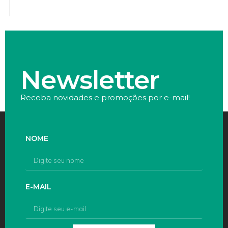
Newsletter
Receba novidades e promoções por e-mail!
NOME
E-MAIL