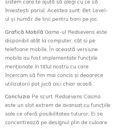
sistem care te ajută să alegi cu ce să
învestești pariul. Acestea sunt: Bet Level-
ul și număr de linii pentru bani pe joc.
Grafică Mobilă
Game-ul Redsevens este
disponibil atât la computer, cât si pe
telefoane mobile. În această versiune
mobila au fost implementate funcțiile
menționate în titlul nostru cu care
încercam să fim mai concis și deoarece
utilizatorii pot jucă aici chiar acasă.
Concluzia
Pe scurt, Redsevens Casino
este un slot extrem de avansat cu funcțiile
sale ce oferă posibilitatea tuturor. Ei se
concentrează pe designul plin de culoare