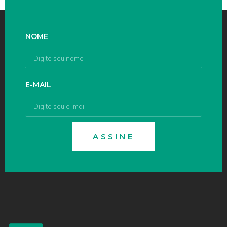
NOME
E-MAIL
ASSINE