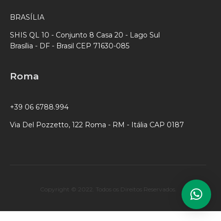
BRASÍLIA
SHIS QL 10 - Conjunto 8 Casa 20 - Lago Sul
Brasília - DF - Brasil CEP 71630-085
Roma
+39 06 6788.994
Via Del Pozzetto, 122 Roma - RM - Itália CAP 0187
Copyright © 2022. Todos os Direitos Reservados.