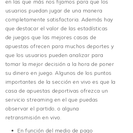
en las que más nos fijamos para que los
usuarios puedan jugar de una manera
completamente satisfactoria. Además hay
que destacar el valor de las estadísticas
de juegos que las mejores casas de
apuestas ofrecen para muchos deportes y
que los usuarios pueden analizar para
tomar la mejor decisión a la hora de poner
su dinero en juego. Algunos de los puntos
importantes de la sección en vivo es que la
casa de apuestas deportivas ofrezca un
servicio streaming en el que puedas
observar el partido, o alguna
retransmisión en vivo.
En función del medio de pago