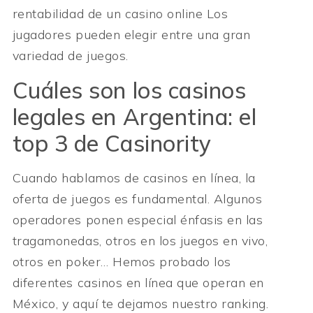
rentabilidad de un casino online Los
jugadores pueden elegir entre una gran
variedad de juegos.
Cuáles son los casinos
legales en Argentina: el
top 3 de Casinority
Cuando hablamos de casinos en línea, la
oferta de juegos es fundamental. Algunos
operadores ponen especial énfasis en las
tragamonedas, otros en los juegos en vivo,
otros en poker… Hemos probado los
diferentes casinos en línea que operan en
México, y aquí te dejamos nuestro ranking.