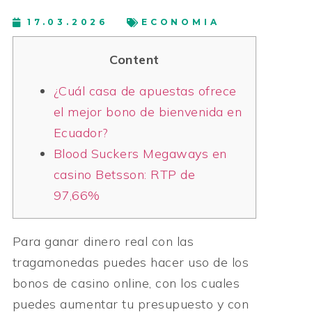
17.03.2026
ECONOMIA
Content
¿Cuál casa de apuestas ofrece
el mejor bono de bienvenida en
Ecuador?
Blood Suckers Megaways en
casino Betsson: RTP de
97,66%
Para ganar dinero real con las
tragamonedas puedes hacer uso de los
bonos de casino online, con los cuales
puedes aumentar tu presupuesto y con