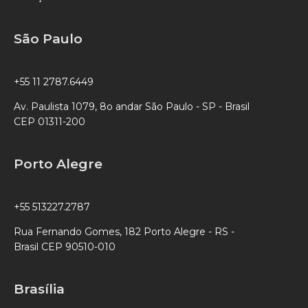
São Paulo
+55 11 2787.6449
Av. Paulista 1079, 8o andar São Paulo - SP - Brasil
CEP 01311-200
Porto Alegre
+55 513227.2787
Rua Fernando Gomes, 182 Porto Alegre - RS -
Brasil CEP 90510-010
Brasília