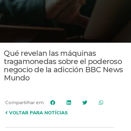
Qué revelan las máquinas
tragamonedas sobre el poderoso
negocio de la adicción BBC News
Mundo
Compartilhar em:
VOLTAR PARA NOTÍCIAS