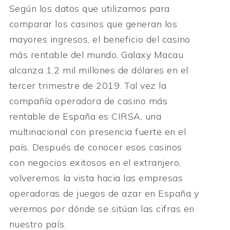
Según los datos que utilizamos para
comparar los casinos que generan los
mayores ingresos, el beneficio del casino
más rentable del mundo, Galaxy Macau
alcanza 1,2 mil millones de dólares en el
tercer trimestre de 2019. Tal vez la
compañía operadora de casino más
rentable de España es CIRSA, una
multinacional con presencia fuerte en el
país. Después de conocer esos casinos
con negocios exitosos en el extranjero,
volveremos la vista hacia las empresas
operadoras de juegos de azar en España y
veremos por dónde se sitúan las cifras en
nuestro país.