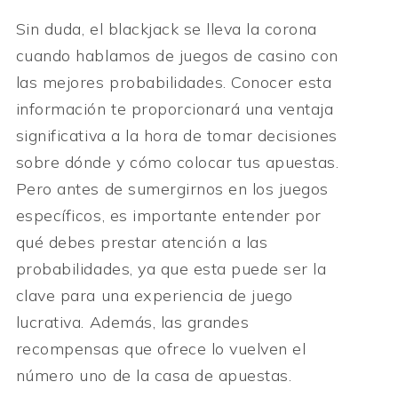
Sin duda, el blackjack se lleva la corona
cuando hablamos de juegos de casino con
las mejores probabilidades. Conocer esta
información te proporcionará una ventaja
significativa a la hora de tomar decisiones
sobre dónde y cómo colocar tus apuestas.
Pero antes de sumergirnos en los juegos
específicos, es importante entender por
qué debes prestar atención a las
probabilidades, ya que esta puede ser la
clave para una experiencia de juego
lucrativa. Además, las grandes
recompensas que ofrece lo vuelven el
número uno de la casa de apuestas.