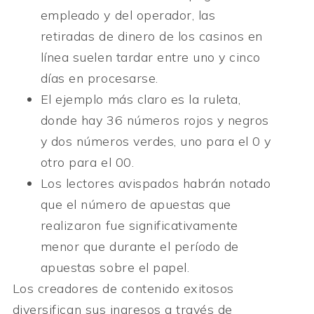
empleado y del operador, las
retiradas de dinero de los casinos en
línea suelen tardar entre uno y cinco
días en procesarse.
El ejemplo más claro es la ruleta,
donde hay 36 números rojos y negros
y dos números verdes, uno para el 0 y
otro para el 00.
Los lectores avispados habrán notado
que el número de apuestas que
realizaron fue significativamente
menor que durante el período de
apuestas sobre el papel.
Los creadores de contenido exitosos
diversifican sus ingresos a través de