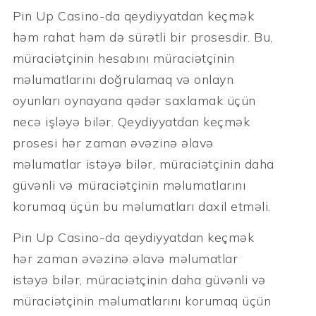
Pin Up Casino-da qeydiyyatdan keçmək
həm rahat həm də sürətli bir prosesdir. Bu,
müraciətçinin hesabını müraciətçinin
məlumatlarını doğrulamaq və onlayn
oyunları oynayana qədər saxlamak üçün
necə işləyə bilər. Qeydiyyatdan keçmək
prosesi hər zaman əvəzinə əlavə
məlumatlar istəyə bilər, müraciətçinin daha
güvənli və müraciətçinin məlumatlarını
korumaq üçün bu məlumatları daxil etməli.
Pin Up Casino-da qeydiyyatdan keçmək
hər zaman əvəzinə əlavə məlumatlar
istəyə bilər, müraciətçinin daha güvənli və
müraciətçinin məlumatlarını korumaq üçün