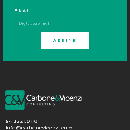
E-MAIL
ASSINE
54 3221.0110
info@carbonevicenzi.com