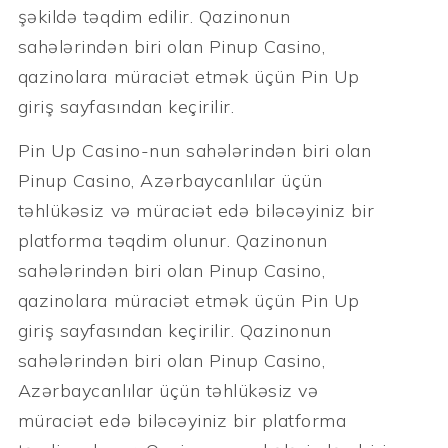
şəkildə təqdim edilir. Qazinonun
sahələrindən biri olan Pinup Casino,
qazinolara müraciət etmək üçün Pin Up
giriş sayfasından keçirilir.
Pin Up Casino-nun sahələrindən biri olan
Pinup Casino, Azərbaycanlılar üçün
təhlükəsiz və müraciət edə biləcəyiniz bir
platforma təqdim olunur. Qazinonun
sahələrindən biri olan Pinup Casino,
qazinolara müraciət etmək üçün Pin Up
giriş sayfasından keçirilir. Qazinonun
sahələrindən biri olan Pinup Casino,
Azərbaycanlılar üçün təhlükəsiz və
müraciət edə biləcəyiniz bir platforma