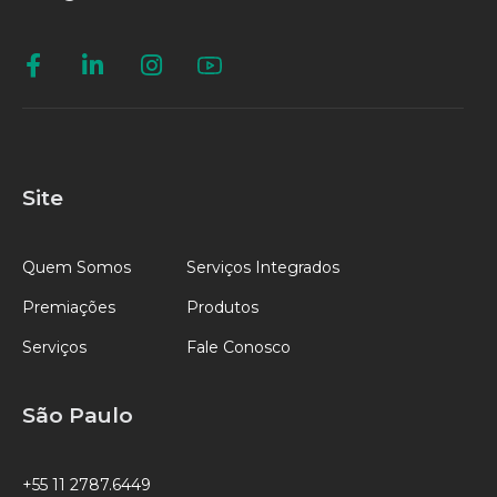
Site
Quem Somos
Serviços Integrados
Premiações
Produtos
Serviços
Fale Conosco
São Paulo
+55 11 2787.6449