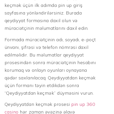
keçmək üçün ilk adımda pin up giriş
sayfasına yönləndirilərsiniz. Burada
qeydiyyat formasına daxil olun və
müraciətçinin məlumatlarını daxil edin.
Formada müraciətçinin adı, soyadı, e-poçt
ünvanı, şifrəsi və telefon nömrəsi daxil
edilməlidir. Bu məlumatlar qeydiyyat
prosesindən sonra müraciətçinin hesabını
korumaq və onlayn oyunları oynayana
qədər saxlanılacaq. Qeydiyyatdan keçmək
üçün formanı təyin etdikdən sonra
“Qeydiyyatdan keçmək” düyməsini vurun.
Qeydiyyatdan keçmək prosesi
pin up 360
casino
hər zaman əvəzinə əlavə