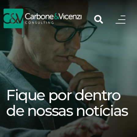
Fique por dentro
de nossas notícias