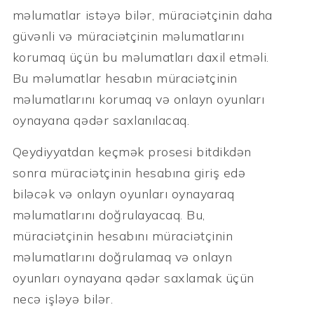
məlumatlar istəyə bilər, müraciətçinin daha
güvənli və müraciətçinin məlumatlarını
korumaq üçün bu məlumatları daxil etməli.
Bu məlumatlar hesabın müraciətçinin
məlumatlarını korumaq və onlayn oyunları
oynayana qədər saxlanılacaq.
Qeydiyyatdan keçmək prosesi bitdikdən
sonra müraciətçinin hesabına giriş edə
biləcək və onlayn oyunları oynayaraq
məlumatlarını doğrulayacaq. Bu,
müraciətçinin hesabını müraciətçinin
məlumatlarını doğrulamaq və onlayn
oyunları oynayana qədər saxlamak üçün
necə işləyə bilər.