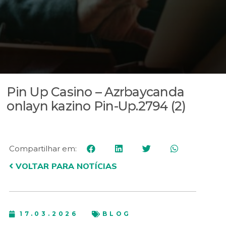
Pin Up Casino – Azrbaycanda
onlayn kazino Pin-Up.2794 (2)
Compartilhar em:
VOLTAR PARA NOTÍCIAS
17.03.2026
BLOG