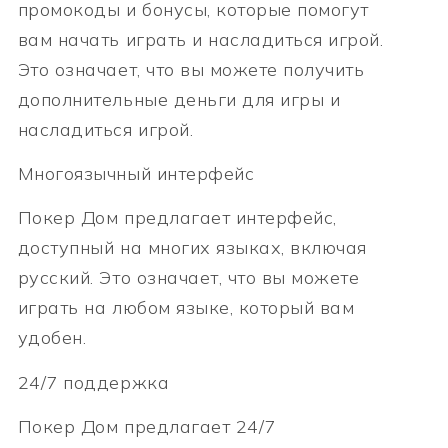
промокоды и бонусы, которые помогут
вам начать играть и насладиться игрой.
Это означает, что вы можете получить
дополнительные деньги для игры и
насладиться игрой.
Многоязычный интерфейс
Покер Дом предлагает интерфейс,
доступный на многих языках, включая
русский. Это означает, что вы можете
играть на любом языке, который вам
удобен.
24/7 поддержка
Покер Дом предлагает 24/7