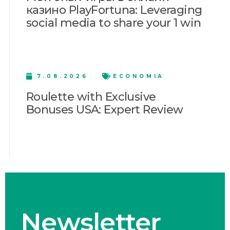
казино PlayFortuna: Leveraging
social media to share your 1 win
7.08.2026
ECONOMIA
Roulette with Exclusive
Bonuses USA: Expert Review
Newsletter