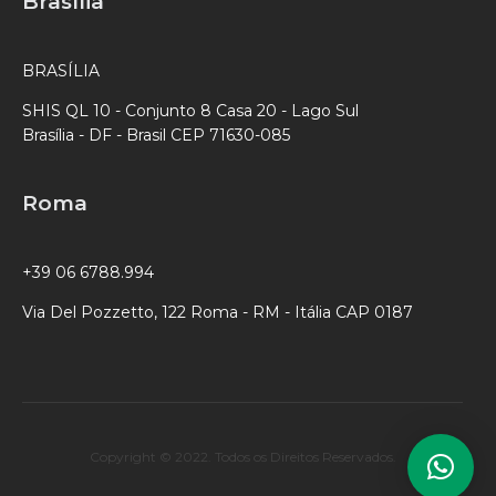
Brasília
BRASÍLIA
SHIS QL 10 - Conjunto 8 Casa 20 - Lago Sul
Brasília - DF - Brasil CEP 71630-085
Roma
+39 06 6788.994
Via Del Pozzetto, 122 Roma - RM - Itália CAP 0187
Copyright © 2022. Todos os Direitos Reservados.