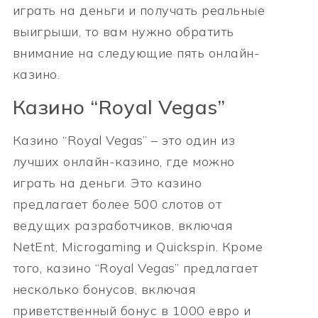
играть на деньги и получать реальные
выигрыши, то вам нужно обратить
внимание на следующие пять онлайн-
казино.
Казино “Royal Vegas”
Казино “Royal Vegas” – это один из
лучших онлайн-казино, где можно
играть на деньги. Это казино
предлагает более 500 слотов от
ведущих разработчиков, включая
NetEnt, Microgaming и Quickspin. Кроме
того, казино “Royal Vegas” предлагает
несколько бонусов, включая
приветственный бонус в 1000 евро и