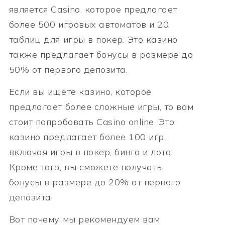
является Casino, которое предлагает
более 500 игровых автоматов и 20
таблиц для игры в покер. Это казино
также предлагает бонусы в размере до
50% от первого депозита.
Если вы ищете казино, которое
предлагает более сложные игры, то вам
стоит попробовать Casino online. Это
казино предлагает более 100 игр,
включая игры в покер, бинго и лото.
Кроме того, вы сможете получать
бонусы в размере до 20% от первого
депозита.
Вот почему мы рекомендуем вам