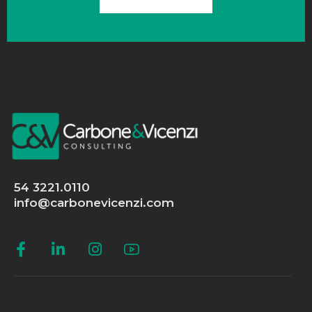
54 3221.0110
info@carbonevicenzi.com