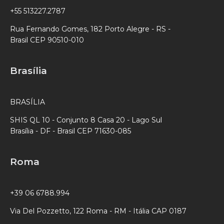
+55 513227.2787
Rua Fernando Gomes, 182 Porto Alegre - RS -
Brasil CEP 90510-010
Brasília
BRASÍLIA
SHIS QL 10 - Conjunto 8 Casa 20 - Lago Sul
Brasília - DF - Brasil CEP 71630-085
Roma
+39 06 6788.994
Via Del Pozzetto, 122 Roma - RM - Itália CAP 0187