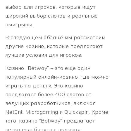
выбор для игроков, которые ищут
широкий выбор слотов и реальные
выигрыши.
В следующем абзаце мы рассмотрим
другие казино, которые предлагают
лучшие условия для игроков.
Казино “Betway” – это еще один
популярный онлайн-казино, где можно
играть на деньги. Это казино
предлагает более 400 слотов от
ведущих разработчиков, включая
NetEnt, Microgaming и Quickspin. Кроме
того, казино “Betway” предлагает
несколько бонусов, включая