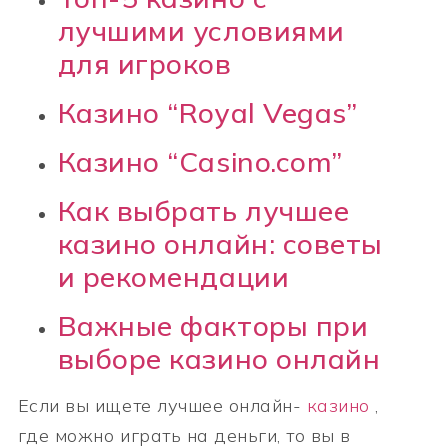
лучшими условиями
для игроков
Казино “Royal Vegas”
Казино “Casino.com”
Как выбрать лучшее
казино онлайн: советы
и рекомендации
Важные факторы при
выборе казино онлайн
Если вы ищете лучшее онлайн-
казино
,
где можно играть на деньги, то вы в