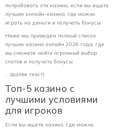
попробовать эти казино, если вы ищете
лучшее онлайн-казино, где можно
играть на деньги и получать бонусы.
Ниже мы приведем полный список
лучших казино онлайн 2026 года, где
вы сможете найти огромный выбор
слотов и получать бонусы.
… (далее текст)
Топ-5 казино с
лучшими условиями
для игроков
Если вы ищете казино, где можно