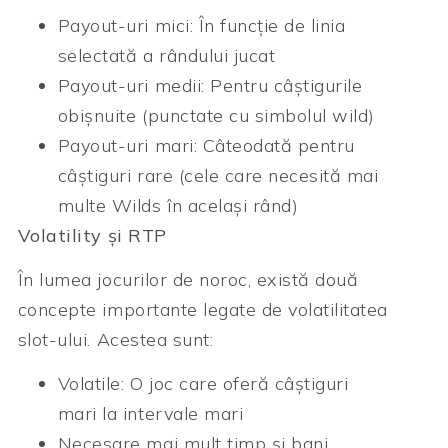
Payout-uri mici: În funcție de linia
selectată a rândului jucat
Payout-uri medii: Pentru câștigurile
obișnuite (punctate cu simbolul wild)
Payout-uri mari: Câteodată pentru
câștiguri rare (cele care necesită mai
multe Wilds în același rând)
Volatility și RTP
În lumea jocurilor de noroc, există două
concepte importante legate de volatilitatea
slot-ului. Acestea sunt:
Volatile: O joc care oferă câștiguri
mari la intervale mari
Necesare mai mult timp și bani