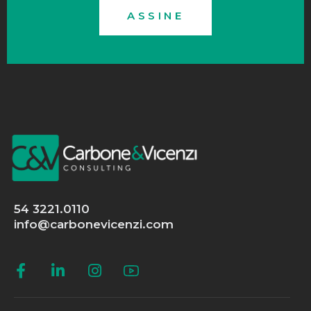
ASSINE
54 3221.0110
info@carbonevicenzi.com