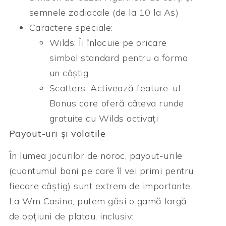
semnele zodiacale (de la 10 la As)
Caractere speciale:
Wilds: Îi înlocuie pe oricare
simbol standard pentru a forma
un câștig
Scatters: Activează feature-ul
Bonus care oferă câteva runde
gratuite cu Wilds activați
Payout-uri și volatile
În lumea jocurilor de noroc, payout-urile
(cuantumul bani pe care îl vei primi pentru
fiecare câștig) sunt extrem de importante.
La Wm Casino, putem găsi o gamă largă
de opțiuni de platou, inclusiv: