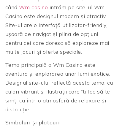
când
Wm casino
intrăm pe site-ul Wm
Casino este designul modern și atractiv.
Site-ul are o interfață utilizator-friendly,
ușoară de navigat și plină de opțiuni
pentru cei care doresc să exploreze mai
multe jocuri și oferte speciale.
Tema principală a Wm Casino este
aventura și explorarea unor lumi exotice.
Designul site-ului reflectă acesta tema, cu
culori vibrant și ilustrații care îți fac să te
simți ca într-o atmosferă de relaxare și
distracție.
Simboluri și platouri