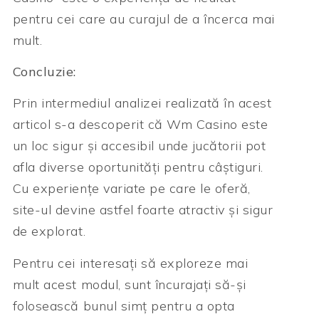
pentru cei care au curajul de a încerca mai
mult.
Concluzie:
Prin intermediul analizei realizată în acest
articol s-a descoperit că Wm Casino este
un loc sigur și accesibil unde jucătorii pot
afla diverse oportunități pentru câștiguri.
Cu experiențe variate pe care le oferă,
site-ul devine astfel foarte atractiv și sigur
de explorat.
Pentru cei interesați să exploreze mai
mult acest modul, sunt încurajați să-și
folosească bunul simț pentru a opta