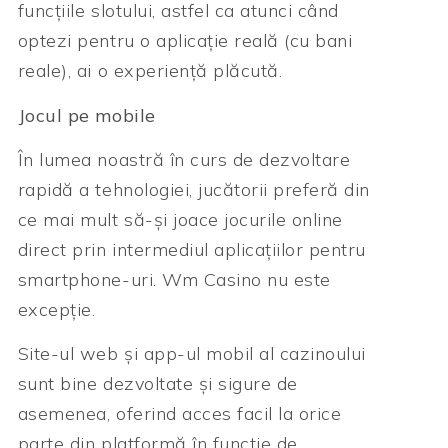
funcțiile slotului, astfel ca atunci când
optezi pentru o aplicație reală (cu bani
reale), ai o experiență plăcută.
Jocul pe mobile
În lumea noastră în curs de dezvoltare
rapidă a tehnologiei, jucătorii preferă din
ce mai mult să-și joace jocurile online
direct prin intermediul aplicațiilor pentru
smartphone-uri. Wm Casino nu este
excepție.
Site-ul web și app-ul mobil al cazinoului
sunt bine dezvoltate și sigure de
asemenea, oferind acces facil la orice
parte din platformă în funcție de