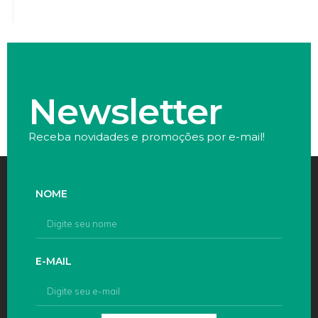
Newsletter
Receba novidades e promoções por e-mail!
NOME
E-MAIL