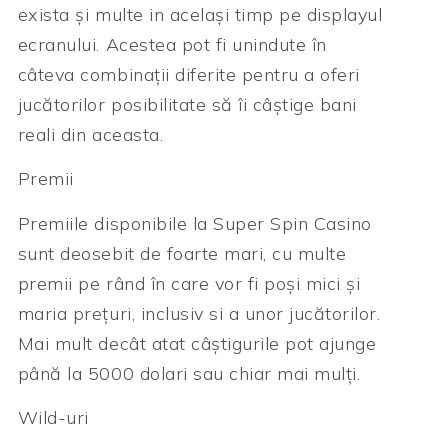
exista și multe in același timp pe displayul
ecranului. Acestea pot fi unindute în
câteva combinații diferite pentru a oferi
jucătorilor posibilitate să îi câștige bani
reali din aceasta.
Premii
Premiile disponibile la Super Spin Casino
sunt deosebit de foarte mari, cu multe
premii pe rând în care vor fi poși mici și
maria prețuri, inclusiv si a unor jucătorilor.
Mai mult decât atat câștigurile pot ajunge
până la 5000 dolari sau chiar mai mulți.
Wild-uri