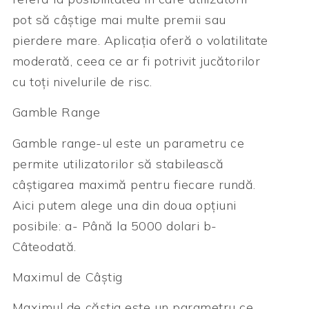
pot să câștige mai multe premii sau
pierdere mare. Aplicația oferă o volatilitate
moderată, ceea ce ar fi potrivit jucătorilor
cu toți nivelurile de risc.
Gamble Range
Gamble range-ul este un parametru ce
permite utilizatorilor să stabilească
câștigarea maximă pentru fiecare rundă.
Aici putem alege una din doua opțiuni
posibile: a- Până la 5000 dolari b-
Câteodată.
Maximul de Câștig
Maximul de căștig este un parametru ce