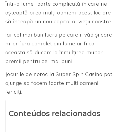
Într-o lume foarte complicată în care ne
așteaptă prea mulți oameni, acest loc are
să înceapă un nou capitol al vieții noastre.
Iar cel mai bun lucru pe care îl văd și care
m-ar fura complet din lume ar fi ca
aceasta să ducem la înmulțirea multor
premii pentru cei mai buni.
Jocurile de noroc la Super Spin Casino pot
ajunge sa facem foarte mulți oameni
fericiți.
Conteúdos relacionados