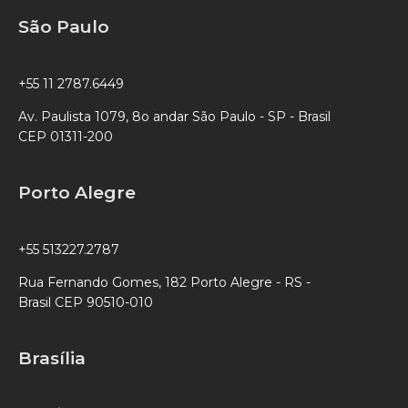
São Paulo
+55 11 2787.6449
Av. Paulista 1079, 8o andar São Paulo - SP - Brasil
CEP 01311-200
Porto Alegre
+55 513227.2787
Rua Fernando Gomes, 182 Porto Alegre - RS -
Brasil CEP 90510-010
Brasília