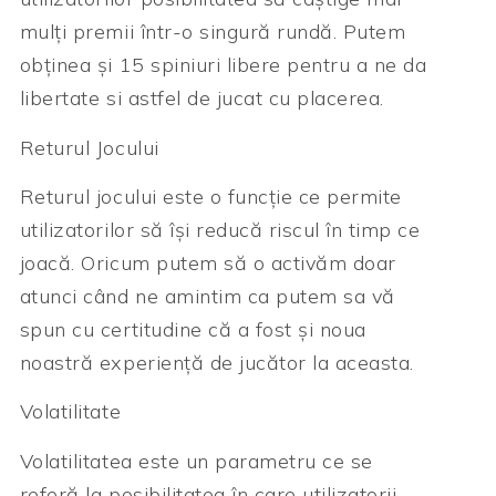
mulți premii într-o singură rundă. Putem
obținea și 15 spiniuri libere pentru a ne da
libertate si astfel de jucat cu placerea.
Returul Jocului
Returul jocului este o funcție ce permite
utilizatorilor să își reducă riscul în timp ce
joacă. Oricum putem să o activăm doar
atunci când ne amintim ca putem sa vă
spun cu certitudine că a fost și noua
noastră experiență de jucător la aceasta.
Volatilitate
Volatilitatea este un parametru ce se
referă la posibilitatea în care utilizatorii