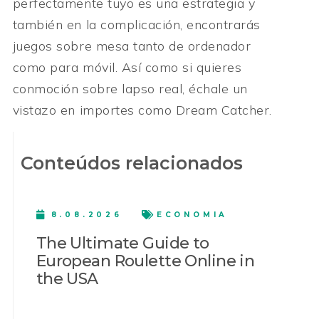
perfectamente tuyo es una estrategia y
también en la complicación, encontrarás
juegos sobre mesa tanto de ordenador
como para móvil. Así­ como si quieres
conmoción sobre lapso real, échale un
vistazo en importes como Dream Catcher.
Conteúdos relacionados
8.08.2026
ECONOMIA
The Ultimate Guide to
European Roulette Online in
the USA