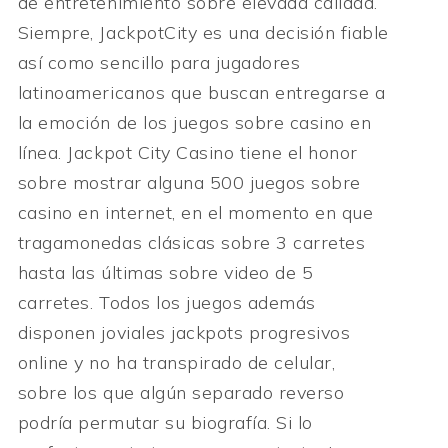
de entretenimiento sobre elevada calidad.
Siempre, JackpotCity es una decisión fiable
así­ como sencillo para jugadores
latinoamericanos que buscan entregarse a
la emoción de los juegos sobre casino en
línea. Jackpot City Casino tiene el honor
sobre mostrar alguna 500 juegos sobre
casino en internet, en el momento en que
tragamonedas clásicas sobre 3 carretes
hasta las últimas sobre video de 5
carretes. Todos los juegos además
disponen joviales jackpots progresivos
online y no ha transpirado de celular,
sobre los que algún separado reverso
podría permutar su biografía. Si lo