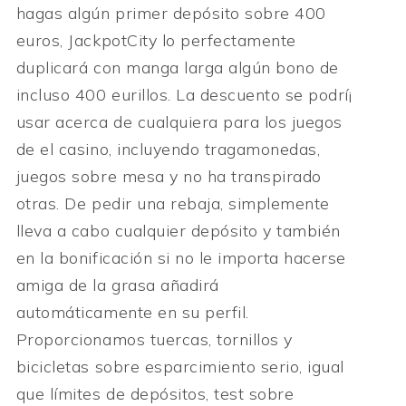
hagas algún primer depósito sobre 400
euros, JackpotCity lo perfectamente
duplicará con manga larga algún bono de
incluso 400 eurillos. La descuento se podrí¡
usar acerca de cualquiera para los juegos
de el casino, incluyendo tragamonedas,
juegos sobre mesa y no ha transpirado
otras. De pedir una rebaja, simplemente
lleva a cabo cualquier depósito y también
en la bonificación si no le importa hacerse
amiga de la grasa añadirá
automáticamente en su perfil.
Proporcionamos tuercas, tornillos y
bicicletas sobre esparcimiento serio, igual
que límites de depósitos, test sobre