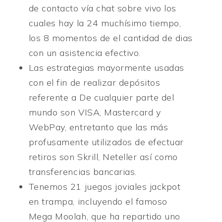
de contacto vía chat sobre vivo los
cuales hay la 24 muchísimo tiempo,
los 8 momentos de el cantidad de dias
con un asistencia efectivo.
Las estrategias mayormente usadas
con el fin de realizar depósitos
referente a De cualquier parte del
mundo son VISA, Mastercard y
WebPay, entretanto que las más
profusamente utilizados de efectuar
retiros son Skrill, Neteller así­ como
transferencias bancarias.
Tenemos 21 juegos joviales jackpot
en trampa, incluyendo el famoso
Mega Moolah, que ha repartido uno