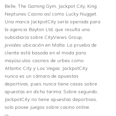
Belle, The Gaming Gym, Jackpot City, King
Neptunes Casino así­ como Lucky Nugget.
Una marca JackpotCity serí­a operada para
la agencia Bayton Ltd, que resulta una
subsidiaria sobre CityViews Group,
joviales ubicación en Malta. La prueba de
cliente está basada en el moda para
mayúsculos casinos de urbes como
Atlantic City y Los Vegas. JackpotCity
nunca es un cámara de apuestas
deportivas, pues nunca tiene casas sobre
apuestas en dicho tarima. Sobre segundo,
JackpotCity no tiene apuestas deportivas,
solo posee juegos sobre casino online.