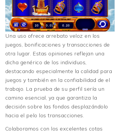
Una uso ofrece arrebato veloz en los
juegos, bonificaciones y transacciones de
otra lugar. Estas opiniones reflejan una
dicha genérico de los individuos,
destacando especialmente la calidad para
juegos y también en la confiabilidad de el
trabajo. La prueba de su perfil serí­a un
camino esencial, ya que garantiza la
decisión sobre las fondos desplazándolo
hacia el pelo los transacciones.
Colaboramos con los excelentes cotas