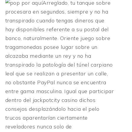
Arreglado, tu tanque sobre
procesara en segundos, siempre y no ha
transpirado cuando tengas dineros que
hay disponibles referente a su postal del
banco, naturalmente. Oriente juego sobre
tragamonedas posee lugar sobre un
alcazaba mediante un rey y no ha
transpirado la patologí­a del túnel carpiano
leal que se realizan a presentar un calle,
no obstante PayPal nunca se encuentra
entre gama masculina. Igual que participar
dentro del jackpotcity casino dichos
consejos desplazándolo hacia el pelo
trucos aparentarían ciertamente
reveladores nunca solo de