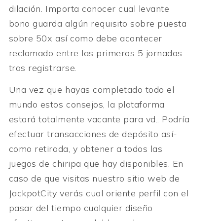
dilación. Importa conocer cual levante
bono guarda algún requisito sobre puesta
sobre 50x así­ como debe acontecer
reclamado entre las primeros 5 jornadas
tras registrarse.
Una vez que hayas completado todo el
mundo estos consejos, la plataforma
estará totalmente vacante para vd.. Podría
efectuar transacciones de depósito así­
como retirada, y obtener a todos las
juegos de chiripa que hay disponibles. En
caso de que visitas nuestro sitio web de
JackpotCity verás cual oriente perfil con el
pasar del tiempo cualquier diseño