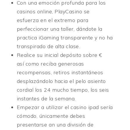
Con una emoción profunda para los
casinos online, PlayCasino se
esfuerza en el extremo para
perfeccionar una taller, dándote la
practica iGaming transparente y no ha
transpirado de alta clase.
Realice su inicial depósito sobre €
así­ como reciba generosas
recompensas, retiros instantáneos
desplazándolo hacia el pelo asiento
cordial los 24 mucho tiempo, los seis
instantes de la semana.
Empezar a utilizar el casino ipad serí­a
cómodo, únicamente debes
presentarse an una división de