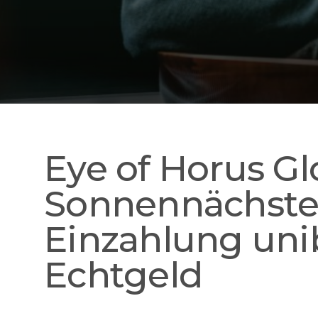
Eye of Horus Gl
Sonnennächster 
Einzahlung unib
Echtgeld