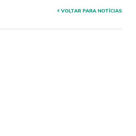
VOLTAR PARA NOTÍCIAS