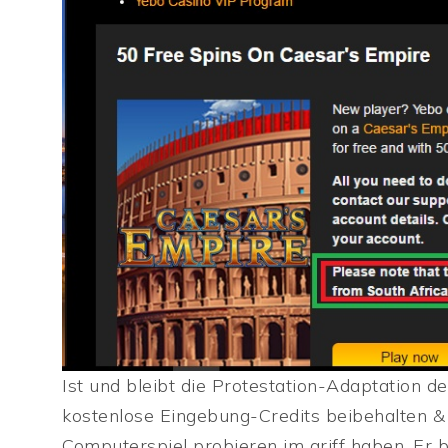
Ist und bleibt die Protestation-Adaptation de
kostenlose Eingebung-Credits beibehalten &
Computerspiel probieren im griff haben. Er b