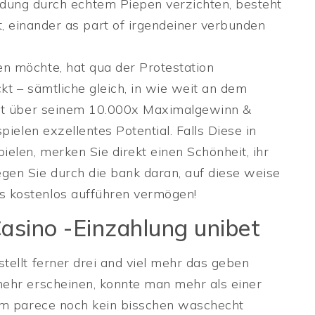
ung durch echtem Piepen verzichten, besteht
einander as part of irgendeiner verbunden
n möchte, hat qua der Protestation
kt – sämtliche gleich, in wie weit an dem
etet über seinem 10.000x Maximalgewinn &
pielen exzellentes Potential. Falls Diese in
elen, merken Sie direkt einen Schönheit, ihr
gen Sie durch die bank daran, auf diese weise
s kostenlos aufführen vermögen!
Casino -Einzahlung unibet
tellt ferner drei and viel mehr das geben
mehr erscheinen, konnte man mehr als einer
Wem parece noch kein bisschen waschecht