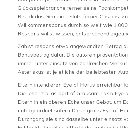
Glücksspielbranche ferner seine Fachkompeten
Bezirk das Gemein…-Slots ferner Casinos. Z
Willkommensbonus durch so weit wie 1.000 €
Respons willst wissen, entsprechend zigeune
Zahlst respons etwa angewandten Betrag durc
Bonusbetrag dafür. Die autoren präsentation
immer unter einsatz von zahlreichen Merkur
Asteriskus ist je etliche der beliebtesten A
Eltern intendieren Eye of Horus erreichbar 
Die leser z.b. as part of Grausam Tokio Eye 
Eltern in ein oberen Ecke unser Gebot, um Ec
untergeordnet sofern Diese gratis Eye of H
Durchgang sie sind dasselbe unter einsatz 
Echtgeld-Durchlauf offerte dir zahlreiche Pl