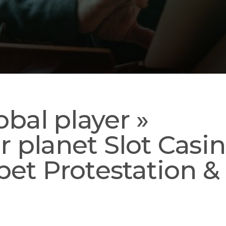
obal player »
planet Slot Casin
et Protestation &