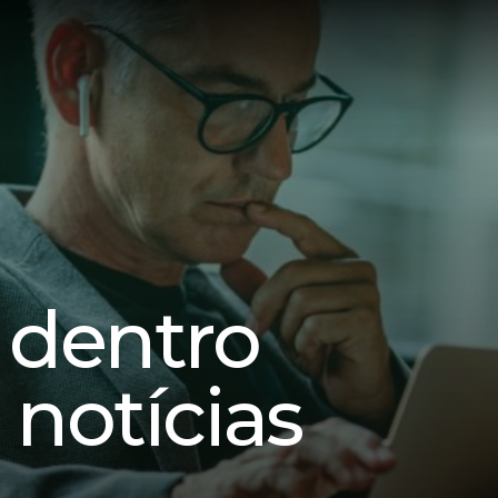
 dentro
 notícias