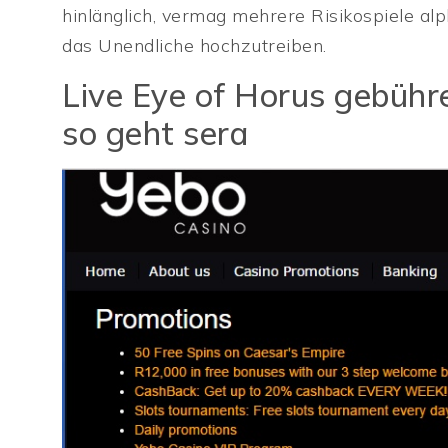
hinlänglich, vermag mehrere Risikospiele alp
das Unendliche hochzutreiben.
Live Eye of Horus gebühre
so geht sera