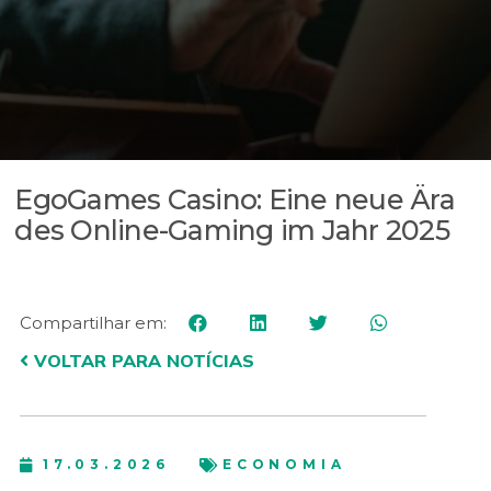
EgoGames Casino: Eine neue Ära
des Online-Gaming im Jahr 2025
Compartilhar em:
VOLTAR PARA NOTÍCIAS
17.03.2026
ECONOMIA