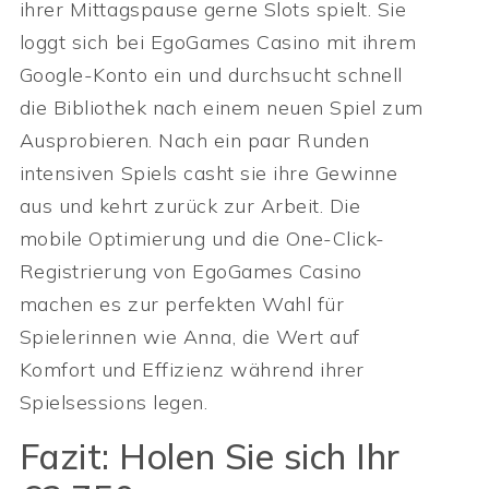
ihrer Mittagspause gerne Slots spielt. Sie
loggt sich bei EgoGames Casino mit ihrem
Google-Konto ein und durchsucht schnell
die Bibliothek nach einem neuen Spiel zum
Ausprobieren. Nach ein paar Runden
intensiven Spiels casht sie ihre Gewinne
aus und kehrt zurück zur Arbeit. Die
mobile Optimierung und die One-Click-
Registrierung von EgoGames Casino
machen es zur perfekten Wahl für
Spielerinnen wie Anna, die Wert auf
Komfort und Effizienz während ihrer
Spielsessions legen.
Fazit: Holen Sie sich Ihr