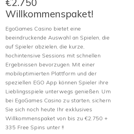
€2.750
Willkommenspaket!
EgoGames Casino bietet eine
beeindruckende Auswahl an Spielen, die
auf Spieler abzielen, die kurze,
hochintensive Sessions mit schnellen
Ergebnissen bevorzugen. Mit einer
mobiloptimierten Plattform und der
speziellen EGO App können Spieler ihre
Lieblingsspiele unterwegs genießen. Um
bei EgoGames Casino zu starten, sichern
Sie sich noch heute Ihr exklusives
Willkommenspaket von bis zu €2.750 +
335 Free Spins unter
!!