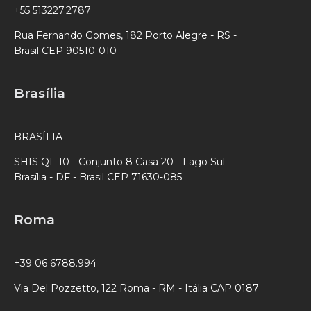
+55 513227.2787
Rua Fernando Gomes, 182 Porto Alegre - RS -
Brasil CEP 90510-010
Brasília
BRASÍLIA
SHIS QL 10 - Conjunto 8 Casa 20 - Lago Sul
Brasília - DF - Brasil CEP 71630-085
Roma
+39 06 6788.994
Via Del Pozzetto, 122 Roma - RM - Itália CAP 0187