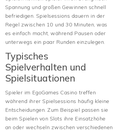
Spannung und großen Gewinnen schnell
befriedigen. Spielsessions dauern in der
Regel zwischen 10 und 30 Minuten, was
es einfach macht, während Pausen oder
unterwegs ein paar Runden einzulegen.
Typisches
Spielverhalten und
Spielsituationen
Spieler im EgoGames Casino treffen
während ihrer Spielsessions häufig kleine
Entscheidungen. Zum Beispiel passen sie
beim Spielen von Slots ihre Einsatzhöhe
an oder wechseln zwischen verschiedenen