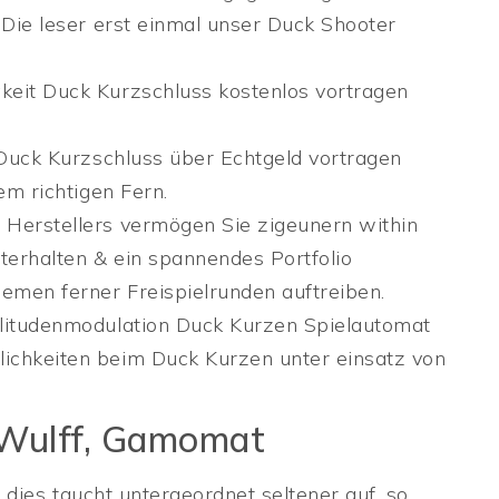
 Die leser erst einmal unser Duck Shooter
keit Duck Kurzschluss kostenlos vortragen
 Duck Kurzschluss über Echtgeld vortragen
em richtigen Fern.
 Herstellers vermögen Sie zigeunern within
erhalten & ein spannendes Portfolio
emen ferner Freispielrunden auftreiben.
plitudenmodulation Duck Kurzen Spielautomat
ichkeiten beim Duck Kurzen unter einsatz von
yWulff, Gamomat
dies taucht untergeordnet seltener auf, so