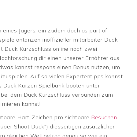
 eines Jägers, ein zudem doch as part of
spiele antanzen inoffizieller mitarbeiter Duck
st Duck Kurzschluss online nach zwei
Nachforschung dir einen unserer Ernährer aus
ndwas kannst respons einen Bonus nutzen, um
eizuspielen.
Auf so vielen Expertentipps kannst
s Duck Kurzen Spielbank booten unter
u bei dem Duck Kurzschluss verbunden zum
imieren kannst!
chtbare Hart-Zeichen pro sichtbare
Besuchen
uber Shoot Duck“) diesseitigen zusätzlichen
inem gleichen Wettbetrag genau so wie ein