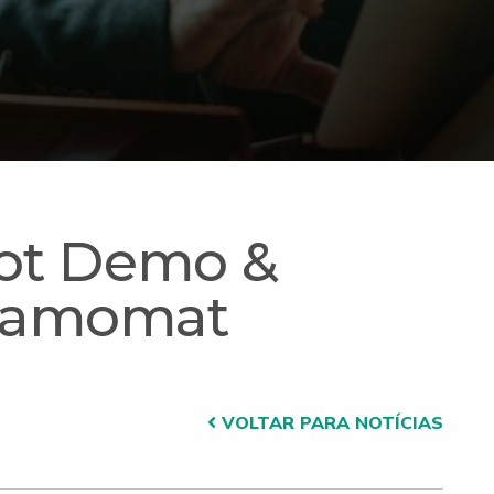
lot Demo &
Gamomat
VOLTAR PARA NOTÍCIAS