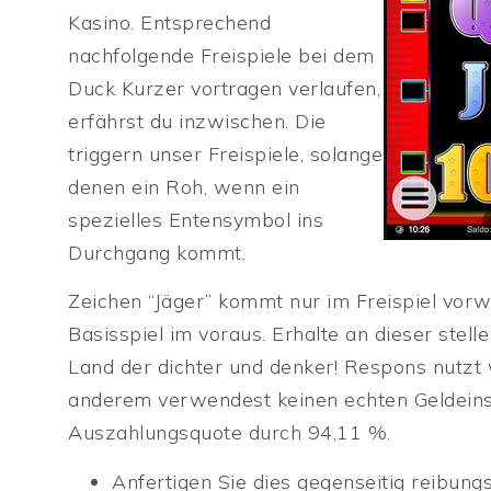
Kasino. Entsprechend
nachfolgende Freispiele bei dem
Duck Kurzer vortragen verlaufen,
erfährst du inzwischen. Die
triggern unser Freispiele, solange
denen ein Roh, wenn ein
spezielles Entensymbol ins
Durchgang kommt.
Zeichen “Jäger” kommt nur im Freispiel vorw
Basisspiel im voraus. Erhalte an dieser stell
Land der dichter und denker! Respons nutzt w
anderem verwendest keinen echten Geldeinsa
Auszahlungsquote durch 94,11 %.
Anfertigen Sie dies gegenseitig reibungs