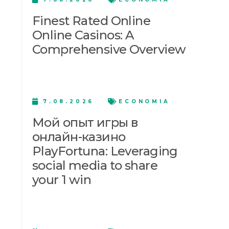
Finest Rated Online
Online Casinos: A
Comprehensive Overview
7.08.2026
ECONOMIA
Мой опыт игры в
онлайн-казино
PlayFortuna: Leveraging
social media to share
your 1 win