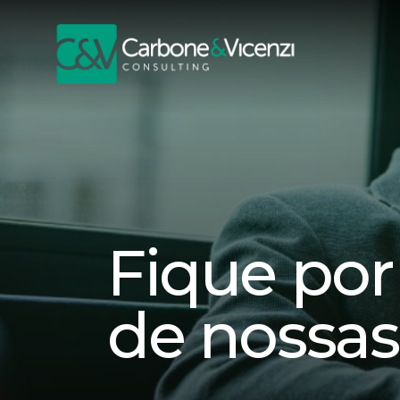
Fique por
de nossas