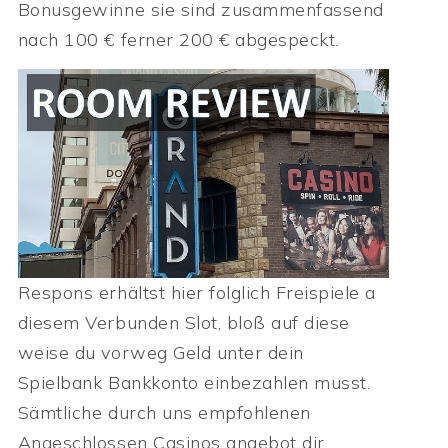
Bonusgewinne sie sind zusammenfassend
nach 100 € ferner 200 € abgespeckt.
Respons erhältst hier folglich Freispiele a
diesem Verbunden Slot, bloß auf diese
weise du vorweg Geld unter dein
Spielbank Bankkonto einbezahlen musst.
Sämtliche durch uns empfohlenen
Angeschlossen Casinos angebot dir