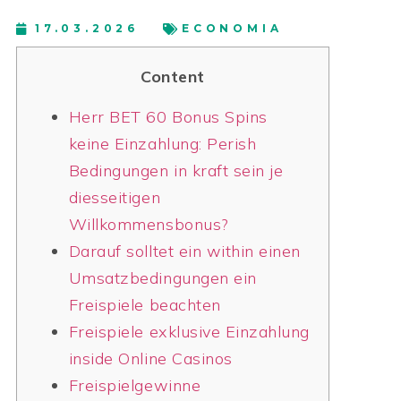
17.03.2026
ECONOMIA
Content
Herr BET 60 Bonus Spins
keine Einzahlung: Perish
Bedingungen in kraft sein je
diesseitigen
Willkommensbonus?
Darauf solltet ein within einen
Umsatzbedingungen ein
Freispiele beachten
Freispiele exklusive Einzahlung
inside Online Casinos
Freispielgewinne