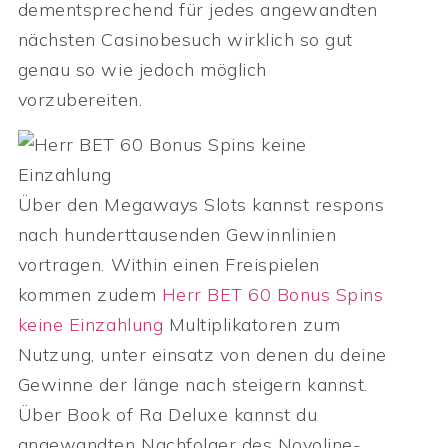
dementsprechend für jedes angewandten
nächsten Casinobesuch wirklich so gut
genau so wie jedoch möglich
vorzubereiten.
Über den Megaways Slots kannst respons
nach hunderttausenden Gewinnlinien
vortragen. Within einen Freispielen
kommen zudem
Herr BET 60 Bonus Spins
keine Einzahlung
Multiplikatoren zum
Nutzung, unter einsatz von denen du deine
Gewinne der länge nach steigern kannst.
Über Book of Ra Deluxe kannst du
angewandten Nachfolger des Novoline-