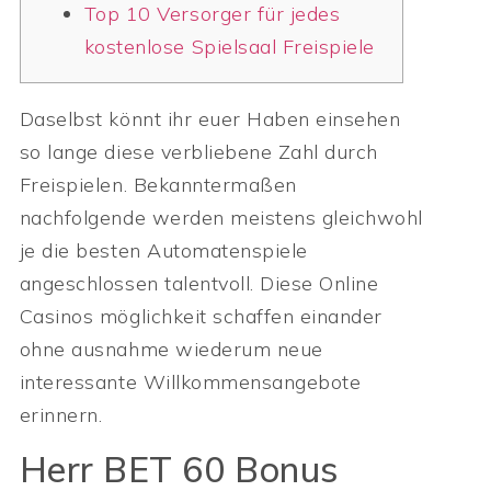
Top 10 Versorger für jedes
kostenlose Spielsaal Freispiele
Daselbst könnt ihr euer Haben einsehen
so lange diese verbliebene Zahl durch
Freispielen. Bekanntermaßen
nachfolgende werden meistens gleichwohl
je die besten Automatenspiele
angeschlossen talentvoll.
Diese Online
Casinos möglichkeit schaffen einander
ohne ausnahme wiederum neue
interessante Willkommensangebote
erinnern.
Herr BET 60 Bonus