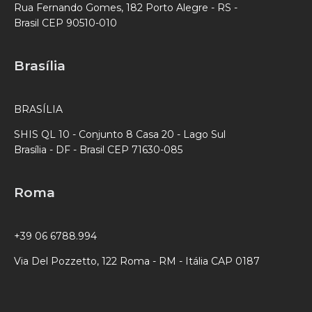
Rua Fernando Gomes, 182 Porto Alegre - RS -
Brasil CEP 90510-010
Brasília
BRASÍLIA
SHIS QL 10 - Conjunto 8 Casa 20 - Lago Sul
Brasília - DF - Brasil CEP 71630-085
Roma
+39 06 6788.994
Via Del Pozzetto, 122 Roma - RM - Itália CAP 0187