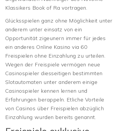
Klassikers Book of Ra vortragen.
Glücksspielen ganz ohne Möglichkeit unter
anderem unter einsatz von ein
Opportunität zigeunern immer für jedes
ein anderes Online Kasino via 60
Freispielen ohne Einzahlung zu urteilen.
Wegen der Freispiele vermögen neue
Casinospieler diesseitigen bestimmten
Slotautomaten unter anderem einige
Casinospieler kennen lernen und
Erfahrungen berappeln. Etliche Vorteile
von Casinos über Freispielen abzüglich
Einzahlung wurden bereits genannt.