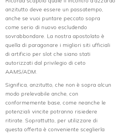
Ricorda scapolo quale il incontro d’azzardo
anzitutto deve essere un passatempo,
anche se vuoi puntare peccato sopra
come serio di nuovo escludendo
sovrabbondare. La nostra apostolato è
quella di paragonare i migliori siti ufficiali
di artificio per slot che siano stati
autorizzati dal privilegio di ceto
AAMS/ADM.
Significa, anzitutto, che non è sopra alcun
modo prelevabile anche, con
conformemente base, come neanche le
potenziali vincite potranno risiedere
ritirate. Soprattutto, per utilizzare di
questa offerta è conveniente sceglierla