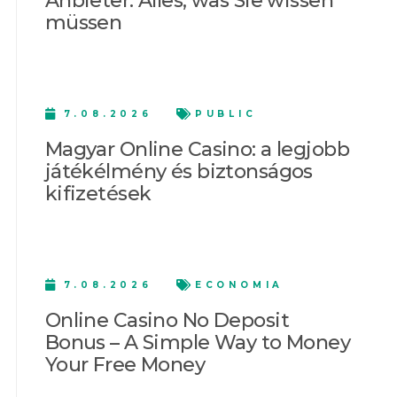
Anbieter: Alles, was Sie wissen
müssen
7.08.2026
PUBLIC
Magyar Online Casino: a legjobb
játékélmény és biztonságos
kifizetések
7.08.2026
ECONOMIA
Online Casino No Deposit
Bonus – A Simple Way to Money
Your Free Money