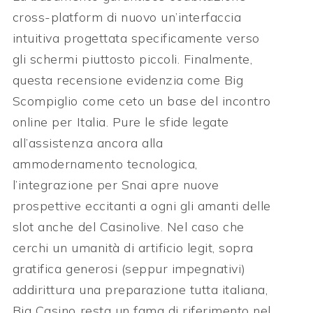
cross-platform di nuovo un’interfaccia
intuitiva progettata specificamente verso
gli schermi piuttosto piccoli. Finalmente,
questa recensione evidenzia come Big
Scompiglio come ceto un base del incontro
online per Italia. Pure le sfide legate
all’assistenza ancora alla
ammodernamento tecnologica,
l’integrazione per Snai apre nuove
prospettive eccitanti a ogni gli amanti delle
slot anche del Casinolive. Nel caso che
cerchi un umanità di artificio legit, sopra
gratifica generosi (seppur impegnativi)
addirittura una preparazione tutta italiana,
Big Casino resta un fama di riferimento nel