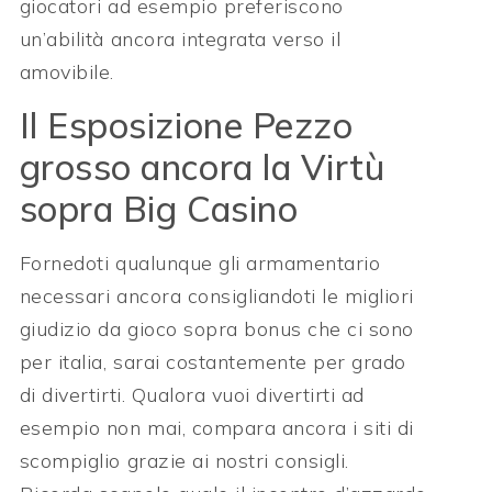
giocatori ad esempio preferiscono
un’abilità ancora integrata verso il
amovibile.
Il Esposizione Pezzo
grosso ancora la Virtù
sopra Big Casino
Fornedoti qualunque gli armamentario
necessari ancora consigliandoti le migliori
giudizio da gioco sopra bonus che ci sono
per italia, sarai costantemente per grado
di divertirti. Qualora vuoi divertirti ad
esempio non mai, compara ancora i siti di
scompiglio grazie ai nostri consigli.