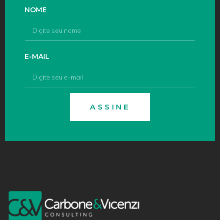
NOME
E-MAIL
ASSINE