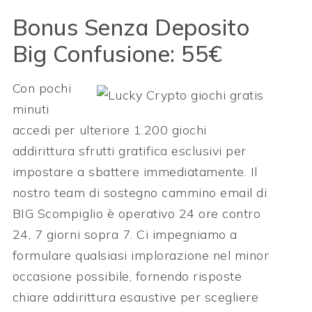
Bonus Senza Deposito
Big Confusione: 55€
Con pochi
minuti
accedi per ulteriore 1.200 giochi
addirittura sfrutti gratifica esclusivi per
impostare a sbattere immediatamente. Il
nostro team di sostegno cammino email di
BIG Scompiglio è operativo 24 ore contro
24, 7 giorni sopra 7. Ci impegniamo a
formulare qualsiasi implorazione nel minor
occasione possibile, fornendo risposte
chiare addirittura esaustive per scegliere